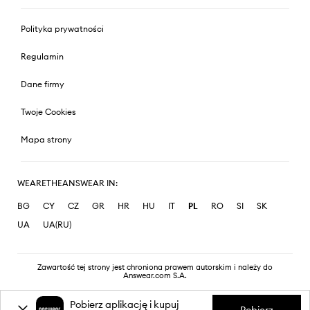
Polityka prywatności
Regulamin
Dane firmy
Twoje Cookies
Mapa strony
WEARETHEANSWEAR IN:
BG
CY
CZ
GR
HR
HU
IT
PL
RO
SI
SK
UA
UA(RU)
Zawartość tej strony jest chroniona prawem autorskim i należy do
Answear.com S.A.
Pobierz aplikację i kupuj
Pobierz