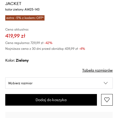
JACKET
kolor zielony AW25-143
extra -5% z kodem: OFF*
Cena aktualna:
419,99 zł
Cena regularna:
729,99 zł
-42%
Najniższa cena z 30 dni przed obniżką:
439,99 zł
 -4%
Kolor:
zielony
Tabela rozmiarów
Wybierz rozmiar
Dodaj do koszyka