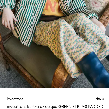
Tinycottons
5.0
Tinycottons kurtka dziecięca GREEN STRIPES PADDED