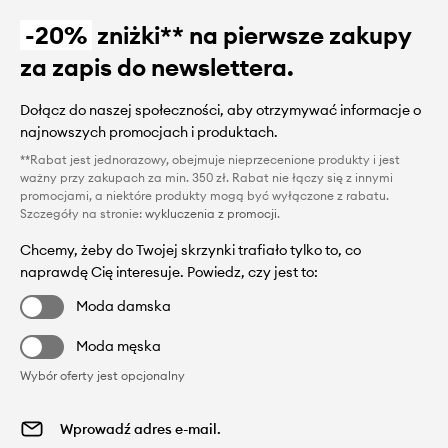
-20%
zniżki** na pierwsze zakupy
za zapis do newslettera.
Dołącz do naszej społeczności, aby otrzymywać informacje o
najnowszych promocjach i produktach.
**Rabat jest jednorazowy, obejmuje nieprzecenione produkty i jest
ważny przy zakupach za min. 350 zł. Rabat nie łączy się z innymi
promocjami, a niektóre produkty mogą być wyłączone z rabatu.
Szczegóły na stronie:
wykluczenia z promocji
.
Chcemy, żeby do Twojej skrzynki trafiało tylko to, co
naprawdę Cię interesuje. Powiedz, czy jest to:
Moda damska
Moda męska
Wybór oferty jest opcjonalny