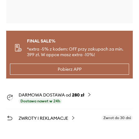
FINAL SALE%
*extra -5% z kodem: OFF przy zakupach za min.
399 zł. W appce masz extra -10%!
Pobierz APP
DARMOWA DOSTAWA od
280 zł
Dostawa nawet w 24h
ZWROTY I REKLAMACJE
Zwrot do 30 dni