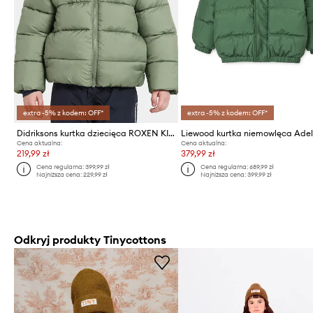
extra -5% z kodem: OFF*
extra -5% z kodem: OFF*
Didriksons kurtka dziecięca ROXEN KIDS JACKET
Cena aktualna:
Cena aktualna:
219,99 zł
379,99 zł
Cena regularna:
399,99 zł
Cena regularna:
689,99 zł
Najniższa cena:
229,99 zł
Najniższa cena:
399,99 zł
Odkryj produkty Tinycottons