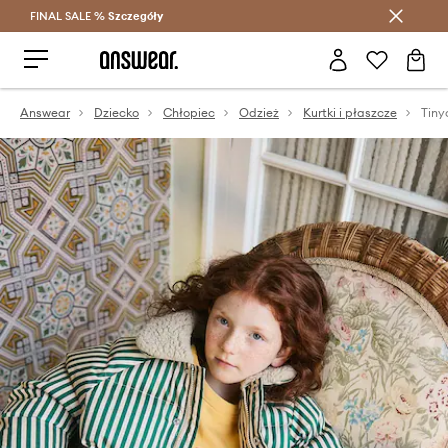
FINAL SALE %
Szczegóły
Oszczędzaj z Answear Club >
Answear
Dziecko
Chłopiec
Odzież
Kurtki i płaszcze