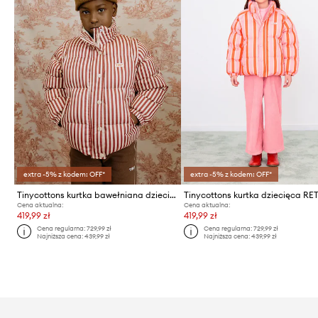
extra -5% z kodem: OFF*
extra -5% z kodem: OFF*
Tinycottons kurtka bawełniana dziecięca STRIPES SHORT PADDED JACKET
Cena aktualna:
Cena aktualna:
419,99 zł
419,99 zł
Cena regularna:
729,99 zł
Cena regularna:
729,99 zł
Najniższa cena:
439,99 zł
Najniższa cena:
439,99 zł