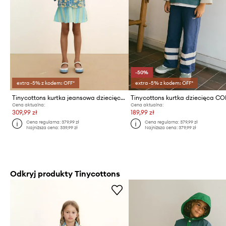
-50%
extra -5% z kodem: OFF*
extra -5% z kodem: OFF*
Tinycottons kurtka jeansowa dziecięca ORANGES JACKET
Cena aktualna:
Cena aktualna:
309,99 zł
189,99 zł
Cena regularna:
379,99 zł
Cena regularna:
379,99 zł
Najniższa cena:
339,99 zł
Najniższa cena:
379,99 zł
Odkryj produkty Tinycottons