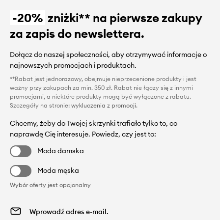
-20%
zniżki** na pierwsze zakupy
za zapis do newslettera.
Dołącz do naszej społeczności, aby otrzymywać informacje o
najnowszych promocjach i produktach.
**Rabat jest jednorazowy, obejmuje nieprzecenione produkty i jest
ważny przy zakupach za min. 350 zł. Rabat nie łączy się z innymi
promocjami, a niektóre produkty mogą być wyłączone z rabatu.
Szczegóły na stronie:
wykluczenia z promocji
.
Chcemy, żeby do Twojej skrzynki trafiało tylko to, co
naprawdę Cię interesuje. Powiedz, czy jest to:
Moda damska
Moda męska
Wybór oferty jest opcjonalny