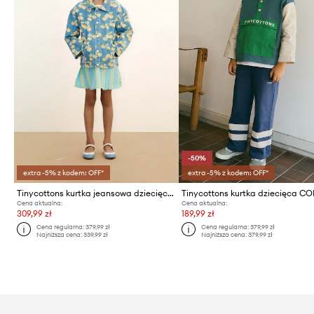
-50%
extra -5% z kodem: OFF*
extra -5% z kodem: OFF*
Tinycottons kurtka jeansowa dziecięca ORANGES JACKET
Cena aktualna:
Cena aktualna:
309,99 zł
189,99 zł
Cena regularna:
379,99 zł
Cena regularna:
379,99 zł
Najniższa cena:
339,99 zł
Najniższa cena:
379,99 zł