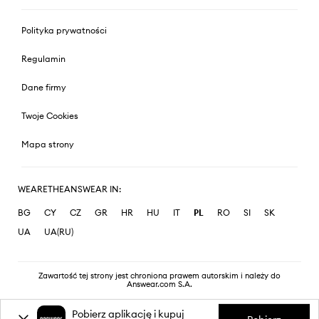
Polityka prywatności
Regulamin
Dane firmy
Twoje Cookies
Mapa strony
WEARETHEANSWEAR IN:
BG
CY
CZ
GR
HR
HU
IT
PL
RO
SI
SK
UA
UA(RU)
Zawartość tej strony jest chroniona prawem autorskim i należy do
Answear.com S.A.
Pobierz aplikację i kupuj