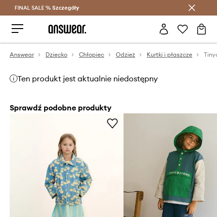
FINAL SALE %
Szczegóły
Oszczędzaj z Answear Club >
Answear
Dziecko
Chłopiec
Odzież
Kurtki i płaszcze
Ten produkt jest aktualnie niedostępny
Sprawdź podobne produkty