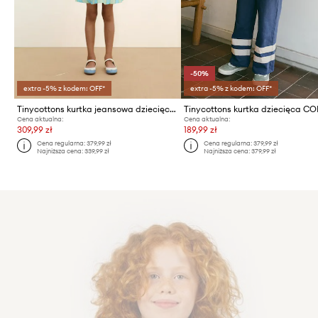
-50%
extra -5% z kodem: OFF*
extra -5% z kodem: OFF*
Tinycottons kurtka jeansowa dziecięca ORANGES JACKET
Cena aktualna:
Cena aktualna:
309,99 zł
189,99 zł
Cena regularna:
379,99 zł
Cena regularna:
379,99 zł
Najniższa cena:
339,99 zł
Najniższa cena:
379,99 zł