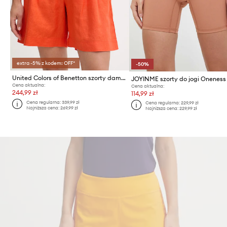
extra -5% z kodem: OFF*
-50%
United Colors of Benetton szorty damskie lniane
JOYINME szorty do jogi Oneness
Cena aktualna:
Cena aktualna:
244,99 zł
114,99 zł
Cena regularna:
339,99 zł
Cena regularna:
229,99 zł
Najniższa cena:
269,99 zł
Najniższa cena:
229,99 zł