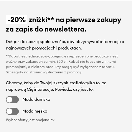
-20%
zniżki** na pierwsze zakupy
za zapis do newslettera.
Dołącz do naszej społeczności, aby otrzymywać informacje o
najnowszych promocjach i produktach.
**Rabat jest jednorazowy, obejmuje nieprzecenione produkty i jest
ważny przy zakupach za min. 350 zł. Rabat nie łączy się z innymi
promocjami, a niektóre produkty mogą być wyłączone z rabatu.
Szczegóły na stronie:
wykluczenia z promocji
.
Chcemy, żeby do Twojej skrzynki trafiało tylko to, co
naprawdę Cię interesuje. Powiedz, czy jest to:
Moda damska
Moda męska
Wybór oferty jest opcjonalny