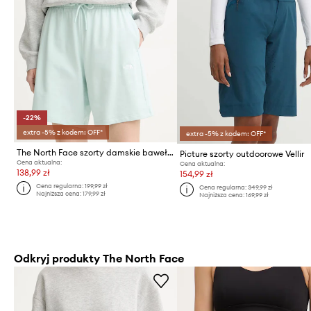
-22%
extra -5% z kodem: OFF*
extra -5% z kodem: OFF*
The North Face szorty damskie bawełniane Essential Light
Picture szorty outdoorowe Vellir
Cena aktualna:
Cena aktualna:
138,99 zł
154,99 zł
Cena regularna:
199,99 zł
Cena regularna:
349,99 zł
Najniższa cena:
179,99 zł
Najniższa cena:
169,99 zł
Odkryj produkty The North Face