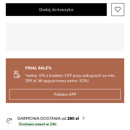
Dodaj do koszyka
FINAL SALE%
*extra -5% z kodem: OFF przy zakupach za min.
399 zł. W appce masz extra -10%!
Pobierz APP
DARMOWA DOSTAWA od
280 zł
Dostawa nawet w 24h