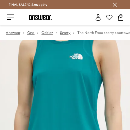
FINAL SALE %
Szczegóły
Oszczędzaj z Answear Club >
Answear
Ona
Odzież
Szorty