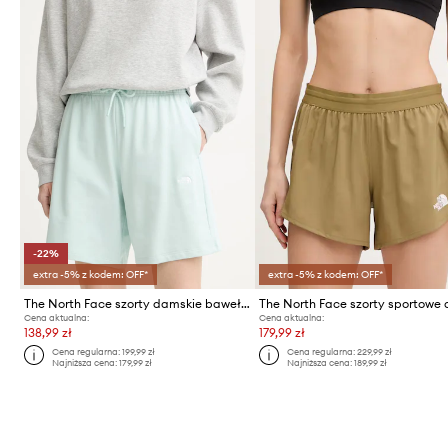
-22%
extra -5% z kodem: OFF*
extra -5% z kodem: OFF*
The North Face szorty damskie bawełniane Essential Light
Cena aktualna:
Cena aktualna:
138,99 zł
179,99 zł
Cena regularna:
199,99 zł
Cena regularna:
229,99 zł
Najniższa cena:
179,99 zł
Najniższa cena:
189,99 zł