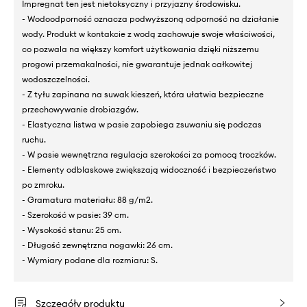
Impregnat ten jest nietoksyczny i przyjazny środowisku.
- Wodoodporność oznacza podwyższoną odporność na działanie
wody. Produkt w kontakcie z wodą zachowuje swoje właściwości,
co pozwala na większy komfort użytkowania dzięki niższemu
progowi przemakalności, nie gwarantuje jednak całkowitej
wodoszczelności.
- Z tyłu zapinana na suwak kieszeń, która ułatwia bezpieczne
przechowywanie drobiazgów.
- Elastyczna listwa w pasie zapobiega zsuwaniu się podczas
ruchu.
- W pasie wewnętrzna regulacja szerokości za pomocą troczków.
- Elementy odblaskowe zwiększają widoczność i bezpieczeństwo
po zmroku.
- Gramatura materiału: 88 g/m2.
- Szerokość w pasie: 39 cm.
- Wysokość stanu: 25 cm.
- Długość zewnętrzna nogawki: 26 cm.
- Wymiary podane dla rozmiaru: S.
Szczegóły produktu