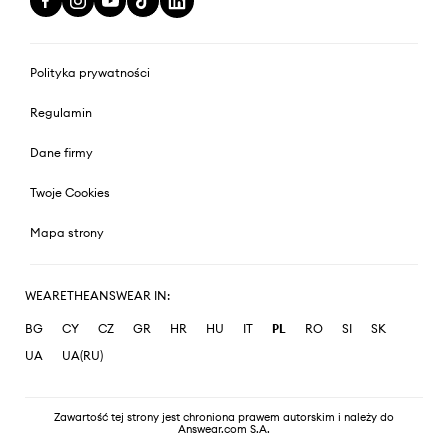
Polityka prywatności
Regulamin
Dane firmy
Twoje Cookies
Mapa strony
WEARETHEANSWEAR IN:
BG
CY
CZ
GR
HR
HU
IT
PL
RO
SI
SK
UA
UA(RU)
Zawartość tej strony jest chroniona prawem autorskim i należy do
Answear.com S.A.