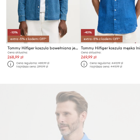
-10%
-40%
extra -5% z kodem: OFF*
extra -5% z kodem: OFF*
Tommy Hilfiger koszula bawełniana jeansowa
Tommy Hilfiger koszula męska ln
Cena aktualna:
Cena aktualna:
268,99 zł
269,99 zł
Cena regularna:
489,99 zł
Cena regularna:
449,99 zł
Najniższa cena:
299,99 zł
Najniższa cena:
449,99 zł