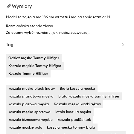
Wymiary
Model ze zdjęcia ma 186 cm wzrostu i ma na sobie rozmiar M.
Rozmiarówka standardowa
Zalecamy wybór rozmiaru, jaki nosisz zazwyczaj.
Tagi
Odzież męska Tommy Hilfiger
Koszule męskie Tommy Hilfiger
Koszule Tommy Hilfiger
koszula męska black friday
Biała koszula męska
koszula granatowa męska
biała koszula męska tommy hilfiger
koszula plażowa męska
Koszula męska krótki rękaw
koszula męska sportowa
letnia koszula męska
koszule biznesowe męskie
koszula paul&shark
koszule męskie polo
koszula meska tommy biala