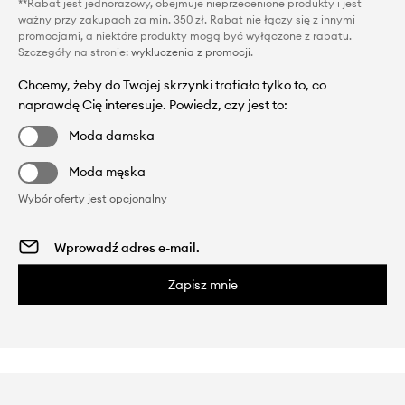
**Rabat jest jednorazowy, obejmuje nieprzecenione produkty i jest
ważny przy zakupach za min. 350 zł. Rabat nie łączy się z innymi
promocjami, a niektóre produkty mogą być wyłączone z rabatu.
Szczegóły na stronie:
wykluczenia z promocji
.
Chcemy, żeby do Twojej skrzynki trafiało tylko to, co
naprawdę Cię interesuje. Powiedz, czy jest to:
Moda damska
Moda męska
Wybór oferty jest opcjonalny
Zapisz mnie