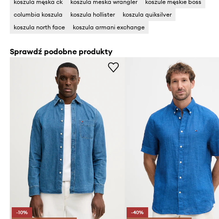
koszula męska ck
koszula meska wrangler
koszule męskie boss
columbia koszula
koszula hollister
koszula quiksilver
koszula north face
koszula armani exchange
Sprawdź podobne produkty
-10%
-40%