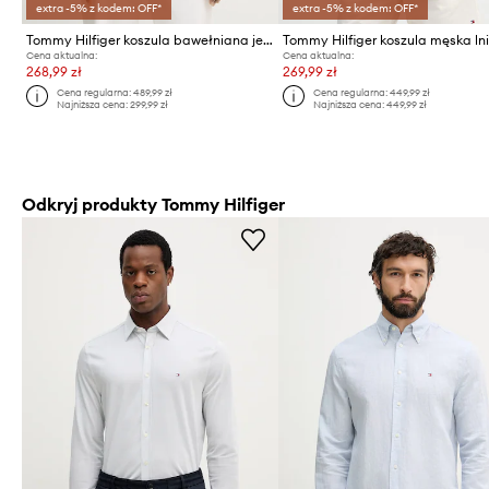
extra -5% z kodem: OFF*
extra -5% z kodem: OFF*
Tommy Hilfiger koszula bawełniana jeansowa
Tommy Hilfiger koszula męska ln
Cena aktualna:
Cena aktualna:
268,99 zł
269,99 zł
Cena regularna:
489,99 zł
Cena regularna:
449,99 zł
Najniższa cena:
299,99 zł
Najniższa cena:
449,99 zł
Odkryj produkty Tommy Hilfiger