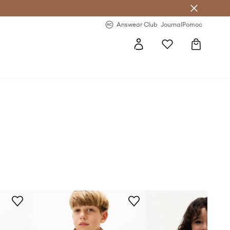
letter >
Regularne nowości >
Answear Club
Journal
Pomoc