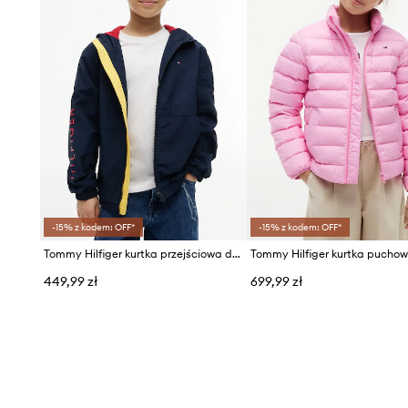
-15% z kodem: OFF*
-15% z kodem: OFF*
Tommy Hilfiger kurtka przejściowa dziecięca
449,99 zł
699,99 zł