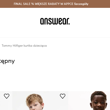
szczędzaj z Answear Club >
FINAL SALE % WIĘKSZE RABATY W APPCE
Dostawa nawet w 24h >
Szczegóły
News
Tommy Hilfiger kurtka dziecięca
stępny