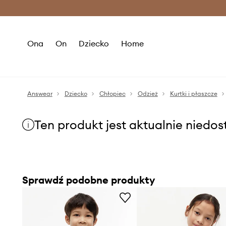
Premium Fashion Benefits >
O
Ona
On
Dziecko
Home
Answear
Dziecko
Chłopiec
Odzież
Kurtki i płaszcze
Ten produkt jest aktualnie niedo
Sprawdź podobne produkty