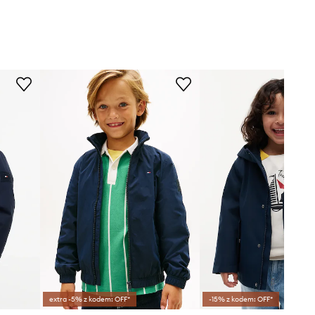
extra -5% z kodem: OFF*
-15% z kodem: OFF*