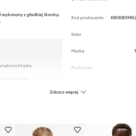
l wykonany z gładkiej tkaniny.
Kod producenta
KB0KB09852
.
Kolor
Marka
wnętrzną klapkę
Producent
przed chłodem.
ID Produktu
Zobacz więcej
niącymi przed