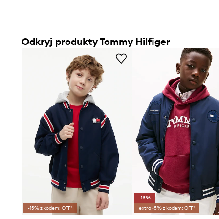
Odkryj produkty Tommy Hilfiger
-19%
-15% z kodem: OFF*
extra -5% z kodem: OFF*