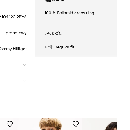
100 % Poliamid z recyklingu
.104.122.9BYA
granatowy
KRÓJ
Krój
:
regular fit
Tommy Hilfiger