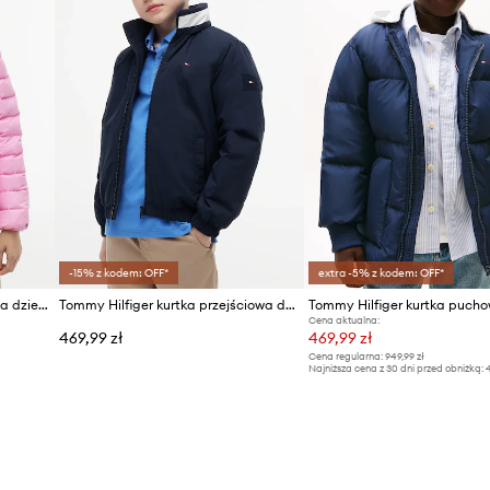
-15% z kodem: OFF*
extra -5% z kodem: OFF*
Tommy Hilfiger kurtka puchowa dziecięca
Tommy Hilfiger kurtka przejściowa dziecięca
Cena aktualna:
469,99 zł
469,99 zł
Cena regularna:
949,99 zł
Najniższa cena z 30 dni przed obniżką:
4