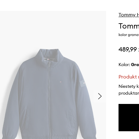
Tommy Hi
Tommy
kolor gran
489,99 
Kolor:
gr
Produkt 
Niestety 
produktami