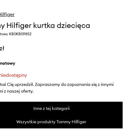
lfiger
 Hilfiger kurtka dziecięca
atowy KB0KB09852
zł
anatowy
niedostępny
ktoś Cię uprzedził. Zapraszamy do zapoznania się z innymi
 z naszej oferty.
Inne z tej kategorii
Wszystkie produkty Tommy Hilfiger