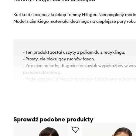
Kurtka dziecięca z kolekcji Tommy Hilfiger. Nieocieplony mode
Model z cienkiego materiału idealnego na cieplejsze pory roku
- Ten produkt został uszyty z poliamidu z recyklingu.
- Prosty, nie blokujący ruchów fason.
- Zapięcie na całej długości na suwak wyposażony w we
przeciwsztormową.
- Podwyższony kołnierz gwarantuje dodatkową ochronę 
- Model z kapturem łatwym do schowania w kołnierzu.
- Rękawy i dolna krawędź zakończona ściągaczami chro
niekorzystnymi warunkami atmosferycznymi.
- Dwie wsuwane kieszenie boczne.
Sprawdź podobne produkty