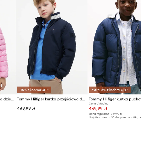
-15% z kodem: OFF*
extra -5% z kodem: OFF*
Tommy Hilfiger kurtka puchowa dziecięca
Tommy Hilfiger kurtka przejściowa dziecięca
Cena aktualna:
469,99 zł
469,99 zł
Cena regularna:
949,99 zł
Najniższa cena z 30 dni przed obniżką:
4