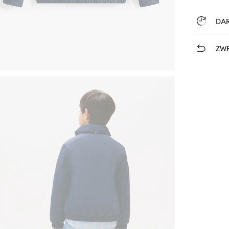
DA
ZWR