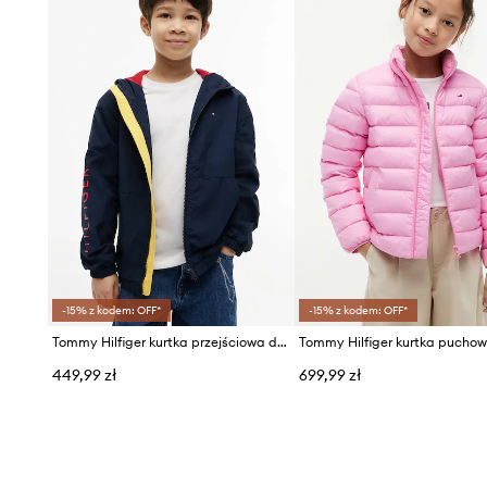
-15% z kodem: OFF*
-15% z kodem: OFF*
Tommy Hilfiger kurtka przejściowa dziecięca
449,99 zł
699,99 zł