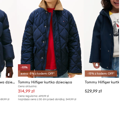
-10%
extra -5% z kodem: OFF*
-15% z kodem: OFF*
Tommy Hilfiger kurtka puchowa dziecięca
Tommy Hilfiger kurtka dziecięca
Cena aktualna:
314,99 zł
529,99 zł
Cena regularna:
699,99 zł
89,99 zł
Najniższa cena z 30 dni przed obniżką:
349,99 zł