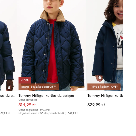
-10%
extra -5% z kodem: OFF*
-15% z kodem: OFF*
Tommy Hilfiger kurtka puchowa dziecięca
Tommy Hilfiger kurtka dziecięca
Cena aktualna:
314,99 zł
529,99 zł
Cena regularna:
699,99 zł
89,99 zł
Najniższa cena z 30 dni przed obniżką:
349,99 zł