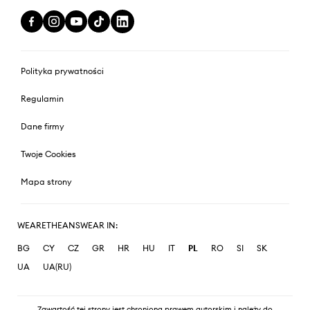
Polityka prywatności
Regulamin
Dane firmy
Twoje Cookies
Mapa strony
WEARETHEANSWEAR IN:
BG
CY
CZ
GR
HR
HU
IT
PL
RO
SI
SK
UA
UA(RU)
Zawartość tej strony jest chroniona prawem autorskim i należy do