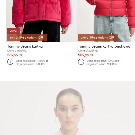
-10%
extra -5% z kodem: OFF*
extra -5% z kodem: OFF*
Tommy Jeans kurtka
Tommy Jeans kurtka puchowa
Cena aktualna:
Cena aktualna:
589,99 zł
589,99 zł
Cena regularna:
1199,90 zł
Cena regularna:
1099,90 zł
Najniższa cena:
659,99 zł
Najniższa cena:
599,99 zł