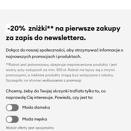
-20%
zniżki** na pierwsze zakupy
za zapis do newslettera.
Dołącz do naszej społeczności, aby otrzymywać informacje o
najnowszych promocjach i produktach.
**Rabat jest jednorazowy, obejmuje nieprzecenione produkty i jest
ważny przy zakupach za min. 350 zł. Rabat nie łączy się z innymi
promocjami, a niektóre produkty mogą być wyłączone z rabatu.
Szczegóły na stronie:
wykluczenia z promocji
.
Chcemy, żeby do Twojej skrzynki trafiało tylko to, co
naprawdę Cię interesuje. Powiedz, czy jest to:
Moda damska
Moda męska
Wybór oferty jest opcjonalny