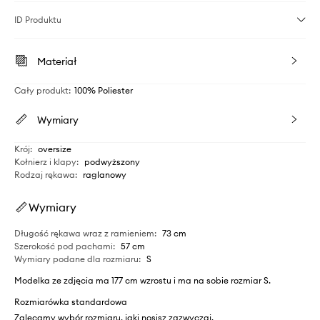
ID Produktu
Materiał
Cały produkt
:
100% Poliester
Wymiary
Krój
:
oversize
Kołnierz i klapy
:
podwyższony
Rodzaj rękawa
:
raglanowy
Wymiary
Długość rękawa wraz z ramieniem
:
73 cm
Szerokość pod pachami
:
57 cm
Wymiary podane dla rozmiaru
:
S
Modelka ze zdjęcia ma 177 cm wzrostu i ma na sobie rozmiar S.
Rozmiarówka standardowa
Zalecamy wybór rozmiaru, jaki nosisz zazwyczaj.