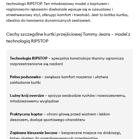
technologii RIPSTOP. Ten młodzieżowy model z kapturem i
raglanowymi rękawami doskonale wpisuje się w casualowy i
streetwearowy styl, oferując komfort i trwałość. Jest to krótka kurtka,
idealna do tworzenia dynamicznych zestawień.
Cechy szczególne kurtki przejściowej Tommy Jeans – model z
technologią RIPSTOP
Technologia RIPSTOP
– specjalna konstrukcja tkaniny ogranicza
rozprzestrzenianie się rozdarć
Pełna podszewka
– zwiększa komfort noszenia i ułatwia
zakładanie kurtki
Luźny krój oversize
– sprzyja swobodzie ruchów i nowoczesnemu,
młodzieżowemu wyglądowi
Praktyczny kaptur
– chroni głowę przed wiatrem i lekkim
deszczem, dodaje sportowego charakteru
Zapinane kieszenie boczne
– bezpieczne miejsce na drobiazgi,
łatwy dostęp do przechowywanych przedmiotów