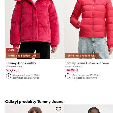
-10%
extra -5% z kodem: OFF*
extra -5% z kodem: OFF*
Tommy Jeans kurtka
Tommy Jeans kurtka puchowa
Cena aktualna:
Cena aktualna:
589,99 zł
589,99 zł
Cena regularna:
1199,90 zł
Cena regularna:
1099,90 zł
Najniższa cena:
659,99 zł
Najniższa cena:
599,99 zł
Odkryj produkty Tommy Jeans