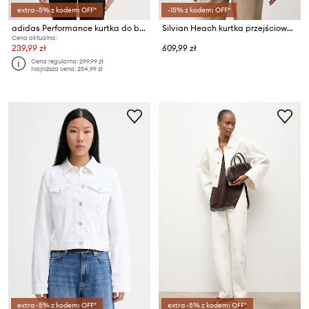
extra -5% z kodem: OFF*
-15% z kodem: OFF*
adidas Performance kurtka do biegania Run Essentials
Silvian Heach kurtka przejściowa damska UNNAT
Cena aktualna:
239,99 zł
609,99 zł
Cena regularna:
299,99 zł
Najniższa cena:
254,99 zł
extra -5% z kodem: OFF*
extra -5% z kodem: OFF*