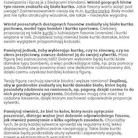
rozwiązania i łączą je z bieżącymi trendami.
Wśród gorących hitów
tym razem znalazła się biała kurtka.
Jakie fasony warto wziąć pod
uwagę? Zainteresowaniem cieszy się m.in.
kurtka parka
. Biały model
jest nie tylko atrakcyjny wizualnie, ale także – niezwykle wygodny.
Wśród pozostałych dostępnych fasonów znalazły się biała kurtka
puchowa, model typu bomber i kurtka sportowa.
Ciekawą
propozycją są także
kurtki
o luźniejszym fasonie (oversize) i kurtki
wiązane w talii. Znajdziesz tutaj również białe kurtki damskie, które
swoim wyglądem przypominają kożuszki.
Pamiętaj jednak, żeby wybierając kurtkę, czy to zimową, czy na
okres przejściowy, zawsze dobierać ją do swojej sylwetki.
Masz
figurę bez zaznaczonej talii? Dobrym wyborem będą kurtki białe
damskie typu bomberki, a więc podkreślające talię, np. przy pomocy
paska. Dodatkowo powinny mieć one delikatnie rozkloszowany dół,
dzięki czemu uzyskasz bardziej kobiecą figurę.
Twoją figurę cechują szerokie biodra i węższe ramiona?
Dopilnuj,
aby w garderobie znalazły się kurtki damskie białe, które będą
posiadały zdobienia na ramionach, np. pagony, dzięki czemu to do
nich przyciągniesz spojrzenia.
Dodatkowo mogą one mieć też
ozdobne kieszenie, dzięki którym zachować odpowiednie proporcje
sylwetki.
Pamiętaj również, że biel to kolor, który może optycznie
poszerzać, dlatego ważne jest dobranie odpowiedniego fasonu,
jak również pamiętanie o kilku ogólnych zasadach.
Chociażby
tych, że przy każdej sylwetce sprawdzi się regularny krój, lekko
dopasowany, ale jednocześnie nieopinający. Takie białe kurtki
damskie będą podkreślały atuty sylwetki i zapewniały wygodę,
nawet w ekstremalnych warunkach.