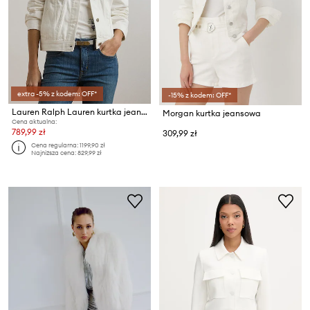
extra -5% z kodem: OFF*
-15% z kodem: OFF*
Lauren Ralph Lauren kurtka jeansowa
Morgan kurtka jeansowa
Cena aktualna:
789,99 zł
309,99 zł
Cena regularna:
1199,90 zł
Najniższa cena:
829,99 zł