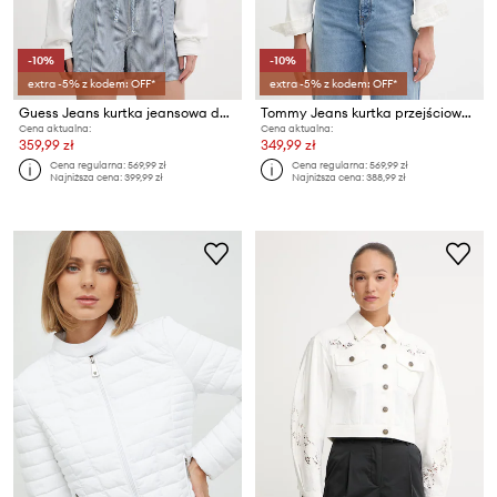
-10%
-10%
extra -5% z kodem: OFF*
extra -5% z kodem: OFF*
Guess Jeans kurtka jeansowa damska z bawełną
Tommy Jeans kurtka przejściowa damska bawełniana
Cena aktualna:
Cena aktualna:
359,99 zł
349,99 zł
Cena regularna:
569,99 zł
Cena regularna:
569,99 zł
Najniższa cena:
399,99 zł
Najniższa cena:
388,99 zł