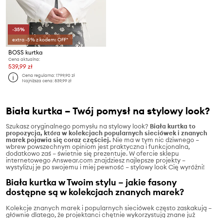
-35%
extra -5% z kodem: OFF*
BOSS kurtka
Cena aktualna:
539,99 zł
Cena regularna:
1799,90 zł
Najniższa cena:
839,99 zł
Biała kurtka – Twój pomysł na stylowy look?
Szukasz oryginalnego pomysłu na stylowy look?
Biała kurtka to
propozycja, która w kolekcjach popularnych sieciówek i znanych
marek pojawia się coraz częściej.
Nie ma w tym nic dziwnego –
wbrew powszechnym opiniom jest praktyczna i funkcjonalna,
dodatkowo zaś – świetnie się prezentuje. W ofercie sklepu
internetowego Answear.com znajdziesz najlepsze projekty –
wystylizuj je po swojemu i miej pewność – stylowy look Cię wyróżni!
Biała kurtka w Twoim stylu – jakie fasony
dostępne są w kolekcjach znanych marek?
Kolekcje znanych marek i popularnych sieciówek często zaskakują –
głównie dlatego, że projektanci chętnie wykorzystują znane już