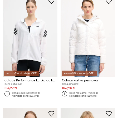
extra -5% z kodem: OFF*
extra -5% z kodem: OFF*
adidas Performance kurtka do biegania adi365
Colmar kurtka puchowa
Cena aktualna:
Cena aktualna:
214,99 zł
1169,90 zł
Cena regularna:
349,99 zł
Cena regularna:
1959,90 zł
Najniższa cena:
226,99 zł
Najniższa cena:
1229,90 zł