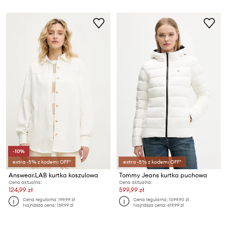
-10%
extra -5% z kodem: OFF*
extra -5% z kodem: OFF*
Answear.LAB kurtka koszulowa
Tommy Jeans kurtka puchowa
Cena aktualna:
Cena aktualna:
124,99 zł
599,99 zł
Cena regularna:
199,99 zł
Cena regularna:
1099,90 zł
Najniższa cena:
139,99 zł
Najniższa cena:
619,99 zł