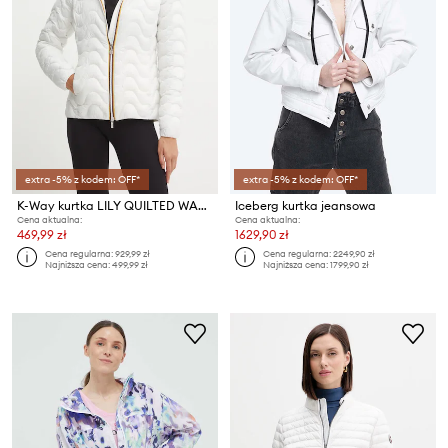
extra -5% z kodem: OFF*
extra -5% z kodem: OFF*
K-Way kurtka LILY QUILTED WARM
Iceberg kurtka jeansowa
Cena aktualna:
Cena aktualna:
469,99 zł
1629,90 zł
Cena regularna:
929,99 zł
Cena regularna:
2249,90 zł
Najniższa cena:
499,99 zł
Najniższa cena:
1799,90 zł