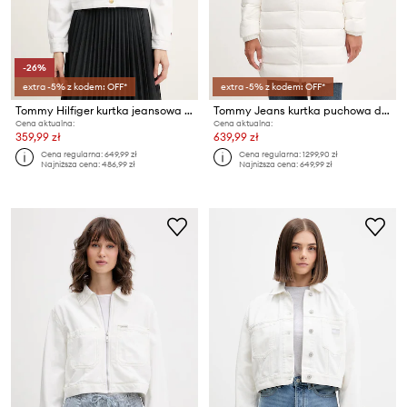
-26%
extra -5% z kodem: OFF*
extra -5% z kodem: OFF*
Tommy Hilfiger kurtka jeansowa damska bawełniana
Tommy Jeans kurtka puchowa damska
Cena aktualna:
Cena aktualna:
359,99 zł
639,99 zł
Cena regularna:
649,99 zł
Cena regularna:
1299,90 zł
Najniższa cena:
486,99 zł
Najniższa cena:
649,99 zł