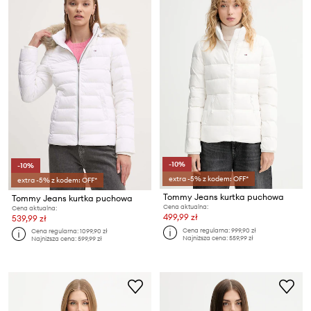
-10%
-10%
extra -5% z kodem: OFF*
extra -5% z kodem: OFF*
Tommy Jeans kurtka puchowa
Tommy Jeans kurtka puchowa
Cena aktualna:
Cena aktualna:
499,99 zł
539,99 zł
Cena regularna:
999,90 zł
Cena regularna:
1099,90 zł
Najniższa cena:
559,99 zł
Najniższa cena:
599,99 zł