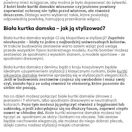
powinny mieć ściągacze, aby można je było dopasować do sylwetki.
Z kolei białe kurtki damskie wiosenne czy jesienne powinny
zapewniać ochronę nie tylko przed wiatrem, ale również
deszczem.
Dlatego warto wybierać takie, które posiadają
odpowiednią powłokę, hamującą przenikanie wilgoci.
Biała kurtka damska – jak ją stylizować?
Biała kurtka damska wydaje Ci się kłopotliwa w stylizacji?
Zupełnie
niesłusznie – biały to jeden z najbardziej uniwersalnych kolorów.
W trakcie budowania zestawów warto zatem wziąć pod uwagę
przede wszystkim fason konkretnego modelu. Kurtki bomber możesz
zestawiać ze spodniami z wysokim stanem, a modele sportowe – ze
spodniami dresowymi.
Biała kurtka damska z denimu bądź o kroju koszulowym będzie
idealnym uzupełnieniem stylizacji z klasycznymi rurkami, białe
kurtki
pikowane damskie
świetnie sprawdzą się w stylizacjach eleganckich.
Jeśli w budowaniu zestawów czujesz się swobodnie i masz swój
styl, śmiało łącz ze sobą również te elementy, które pozornie do
siebie nie pasują.
Na co dzień możesz połączyć białe kurtki damskie zimowe z
jeansami i T-shirtem, albo spodniami dresowymi w neutralnych
kolorach.
Poza tym możesz ją połączyć również z legginsami lub
sukienką, a jeśli zdecydujesz się na dłuższy fason, zapewni ciepło
nawet w chłodne dni.
Białe kurtki wiosenne damskie możesz też
łączyć ze spodniami ze skóry i botkami na obcasie. Taki zestaw
będzie cechowała elegancja, ale możesz do niego dobrać plecak,
dzięki czemu nadasz stylizacji miejski charakter.