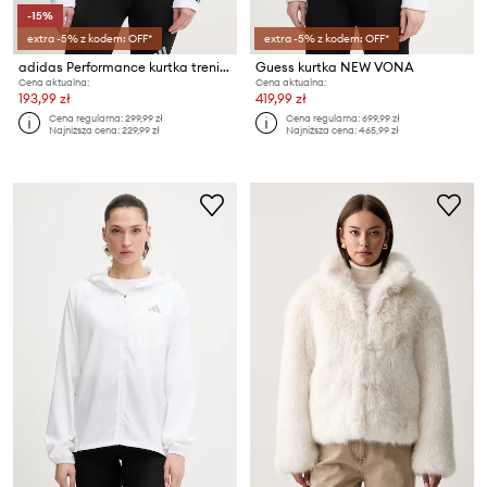
-15%
extra -5% z kodem: OFF*
extra -5% z kodem: OFF*
adidas Performance kurtka treningowa Hyperglam Windy
Guess kurtka NEW VONA
Cena aktualna:
Cena aktualna:
193,99 zł
419,99 zł
Cena regularna:
299,99 zł
Cena regularna:
699,99 zł
Najniższa cena:
229,99 zł
Najniższa cena:
465,99 zł