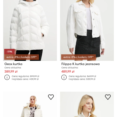
-11%
extra -5% z kodem: OFF*
extra -5% z kodem: OFF*
Geox kurtka
Filippa K kurtka jeansowa
Cena aktualna:
Cena aktualna:
389,99 zł
489,99 zł
Cena regularna:
899,99 zł
Cena regularna:
869,99 zł
Najniższa cena:
439,99 zł
Najniższa cena:
539,99 zł