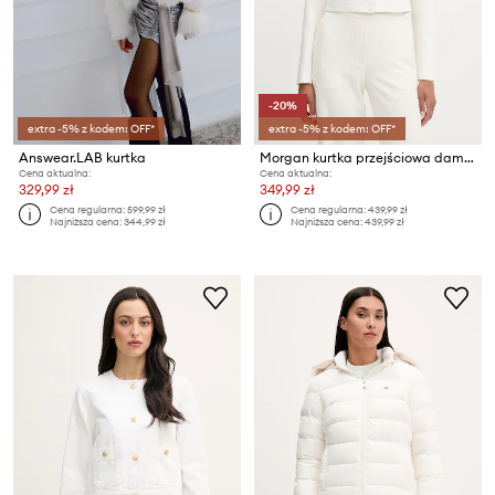
-20%
extra -5% z kodem: OFF*
extra -5% z kodem: OFF*
Answear.LAB kurtka
Morgan kurtka przejściowa damska
Cena aktualna:
Cena aktualna:
329,99 zł
349,99 zł
Cena regularna:
599,99 zł
Cena regularna:
439,99 zł
Najniższa cena:
344,99 zł
Najniższa cena:
439,99 zł