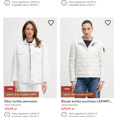
Cena regularna:
1159,90 zł
Cena regularna:
909,99 zł
Najniższa cena:
789,99 zł
Najniższa cena:
619,99 zł
-14%
-10%
extra -5% z kodem: OFF*
extra -5% z kodem: OFF*
Dkny kurtka jeansowa
Blauer kurtka puchowa LAMARTINE
Cena aktualna:
Cena aktualna:
319,99 zł
879,99 zł
Cena regularna:
469,99 zł
Cena regularna:
1369,90 zł
Najniższa cena:
374,99 zł
Najniższa cena:
979,99 zł