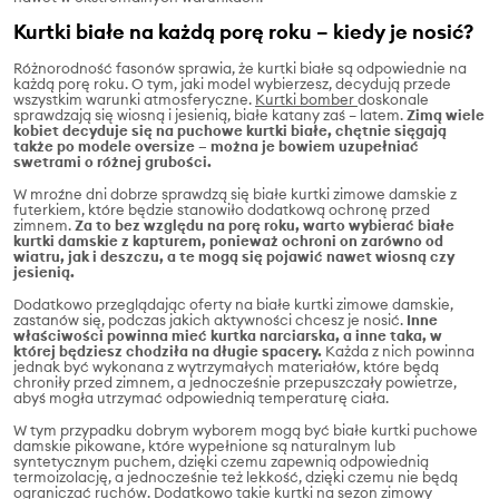
Kurtki białe na każdą porę roku – kiedy je nosić?
Różnorodność fasonów sprawia, że kurtki białe są odpowiednie na
każdą porę roku. O tym, jaki model wybierzesz, decydują przede
wszystkim warunki atmosferyczne.
Kurtki bomber
doskonale
sprawdzają się wiosną i jesienią, białe katany zaś – latem.
Zimą wiele
kobiet decyduje się na puchowe kurtki białe, chętnie sięgają
także po modele oversize – można je bowiem uzupełniać
swetrami o różnej grubości.
W mroźne dni dobrze sprawdzą się białe kurtki zimowe damskie z
futerkiem, które będzie stanowiło dodatkową ochronę przed
zimnem.
Za to bez względu na porę roku, warto wybierać białe
kurtki damskie z kapturem, ponieważ ochroni on zarówno od
wiatru, jak i deszczu, a te mogą się pojawić nawet wiosną czy
jesienią.
Dodatkowo przeglądając oferty na białe kurtki zimowe damskie,
zastanów się, podczas jakich aktywności chcesz je nosić.
Inne
właściwości powinna mieć kurtka narciarska, a inne taka, w
której będziesz chodziła na długie spacery.
Każda z nich powinna
jednak być wykonana z wytrzymałych materiałów, które będą
chroniły przed zimnem, a jednocześnie przepuszczały powietrze,
abyś mogła utrzymać odpowiednią temperaturę ciała.
W tym przypadku dobrym wyborem mogą być białe kurtki puchowe
damskie pikowane, które wypełnione są naturalnym lub
syntetycznym puchem, dzięki czemu zapewnią odpowiednią
termoizolację, a jednocześnie też lekkość, dzięki czemu nie będą
ograniczać ruchów. Dodatkowo takie kurtki na sezon zimowy