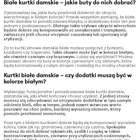
Białe kurtki damskie – jakie buty do nich dobrać?
Zastanawiasz się, jakie buty powinnaś dobierać do okrycia
wierzchniego w białym kolorze? Przede wszystkim pamiętaj, że białe
kurtki damskie to ponadczasowa klasyka, a dodatkowo kolor ten jest
jednym z podstawowych.
Dlatego takie stylowe okrycie wierzchnie
będzie dobrze się komponowało ze sneakersami i trampkami,
zwłaszcza jeśli chcesz utrzymać casualowy lub sportowy styl
stylizacji.
Za to kurtki zimowe damskie białe możesz połączyć z botkami,
kozakami czy traperami. T
akie obuwie może być w kolorze białym,
ale również czarnym czy brązowym.
Lubisz się wyróżniać? Możesz
postawić akcent na buty w kolorze czerwonym czy zielonym, które
będą kontrastowały z całym strojem i nadadzą mu modny charakter.
Kurtki białe damskie – czy dodatki muszą być w
kolorze białym?
Wybierając funkcjonalne i ponadczasowe białe kurtki damskie,
zastanów się, jaki efekt końcowy chcesz uzyskać.
Z jednej strony
możesz się zdecydować na utrzymanie dodatków w tym samym
odcieniu bieli, albo w innym, jednak nawet wówczas warto
postawić na choć jeden, bardziej wyrazisty element, który
pomoże przełamać monotonię.
Poza tym z białymi kurtkami dobrze będą się komponować wyraziste
kolory, takie jak np. granatowy, czerwony czy czarny
. Spokojnie
możesz do nich dobrać rękawiczki, szalik i czapkę w takim
kontrastowym kolorze, zarówno przy stylizacjach codziennych,
jak i eleganckich.
Lepiej czujesz się w stonowanych kolorach, ale