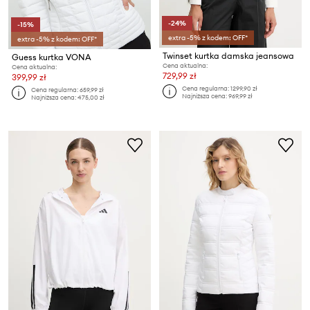
-24%
-15%
extra -5% z kodem: OFF*
extra -5% z kodem: OFF*
Twinset kurtka damska jeansowa
Guess kurtka VONA
Cena aktualna:
Cena aktualna:
729,99 zł
399,99 zł
Cena regularna:
1299,90 zł
Cena regularna:
659,99 zł
Najniższa cena:
969,99 zł
Najniższa cena:
475,00 zł