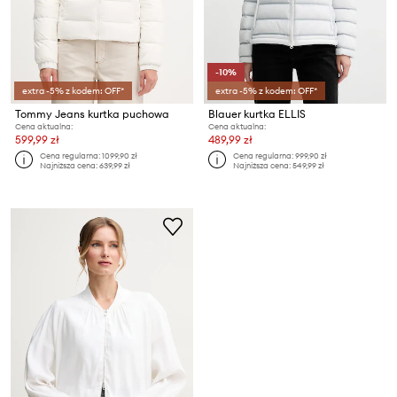
-10%
extra -5% z kodem: OFF*
extra -5% z kodem: OFF*
Tommy Jeans kurtka puchowa
Blauer kurtka ELLIS
Cena aktualna:
Cena aktualna:
599,99 zł
489,99 zł
Cena regularna:
1099,90 zł
Cena regularna:
999,90 zł
Najniższa cena:
639,99 zł
Najniższa cena:
549,99 zł