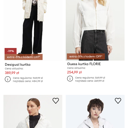
-19%
extra -5% z kodem: OFF*
extra -5% z kodem: OFF*
Guess kurtka FLORIE
Desigual kurtka
Cena aktualna:
Cena aktualna:
254,99 zł
389,99 zł
Cena regularna:
569,99 zł
Cena regularna:
969,99 zł
Najniższa cena:
269,99 zł
Najniższa cena:
484,99 zł