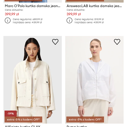
Marc O'Polo kurtka damska jeansowa
Answear.LAB kurtka damska jeansowa z kolekcji Unscripted
Cena aktualna:
Cena aktualna:
399,99 zł
399,99 zł
Cena regularna:
689,99 zł
Cena regularna:
519,99 zł
Najniższa cena:
439,99 zł
Najniższa cena:
439,99 zł
-19%
extra -5% z kodem: OFF*
extra -5% z kodem: OFF*
AllSaints kurtka CLAY
Puma kurtka