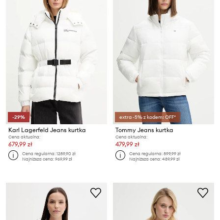
-29%
extra -5% z kodem: OFF*
Karl Lagerfeld Jeans kurtka
Tommy Jeans kurtka
Cena aktualna:
Cena aktualna:
679,99 zł
479,99 zł
Cena regularna:
1289,90 zł
Cena regularna:
899,99 zł
Najniższa cena:
969,99 zł
Najniższa cena:
489,99 zł