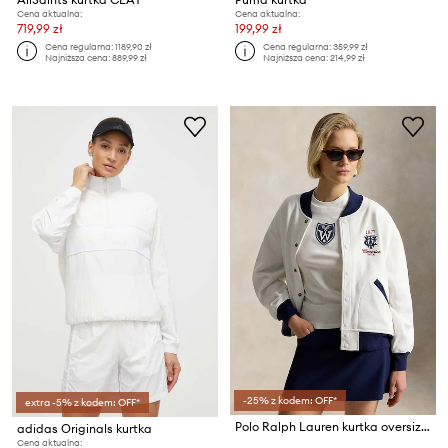
Cena aktualna:
Cena aktualna:
719,99 zł
199,99 zł
Cena regularna:
1189,90 zł
Cena regularna:
359,99 zł
Najniższa cena:
889,99 zł
Najniższa cena:
214,99 zł
-25% z kodem: OFF*
extra -5% z kodem: OFF*
Polo Ralph Lauren kurtka oversize damska Wimbledon
adidas Originals kurtka
Cena aktualna: