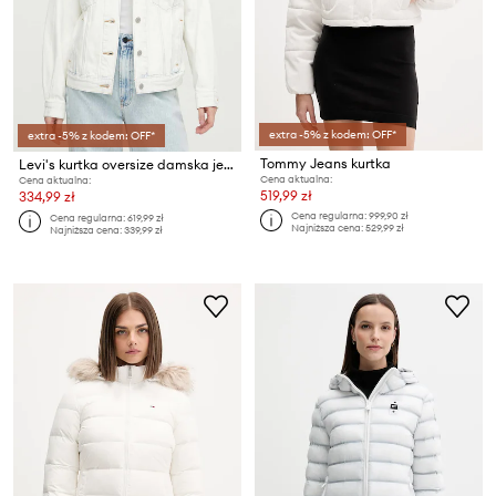
extra -5% z kodem: OFF*
extra -5% z kodem: OFF*
Tommy Jeans kurtka
Levi's kurtka oversize damska jeansowa 90S TRUCKER
Cena aktualna:
Cena aktualna:
519,99 zł
334,99 zł
Cena regularna:
999,90 zł
Cena regularna:
619,99 zł
Najniższa cena:
529,99 zł
Najniższa cena:
339,99 zł