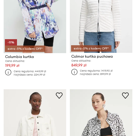
-11%
extra -5% z kodem: OFF*
extra -5% z kodem: OFF*
Colmar kurtka puchowa
Columbia kurtka
Cena aktualna:
Cena aktualna:
849,99 zł
199,99 zł
Cena regularna:
1419,90 zł
Cena regularna:
449,99 zł
Najniższa cena:
899,99 zł
Najniższa cena:
224,99 zł