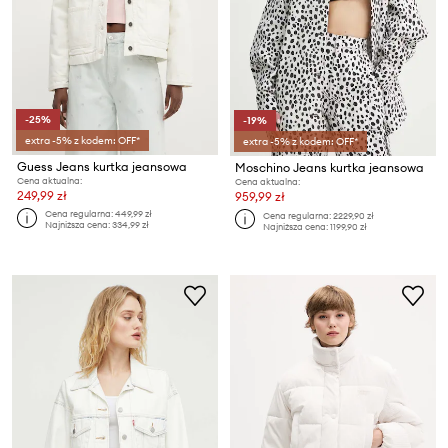
-25%
-19%
extra -5% z kodem: OFF*
extra -5% z kodem: OFF*
Guess Jeans kurtka jeansowa
Moschino Jeans kurtka jeansowa
Cena aktualna:
Cena aktualna:
249,99 zł
959,99 zł
Cena regularna:
449,99 zł
Cena regularna:
2229,90 zł
Najniższa cena:
334,99 zł
Najniższa cena:
1199,90 zł