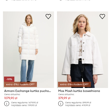
-10%
extra -5% z kodem: OFF*
extra -5% z kodem: OFF*
Armani Exchange kurtka puchowa
Mos Mosh kurtka bawełniana
Cena aktualna:
Cena aktualna:
1079,90 zł
379,99 zł
Cena regularna:
1679,90 zł
Cena regularna:
599,99 zł
Najniższa cena:
1199,90 zł
Najniższa cena:
419,99 zł