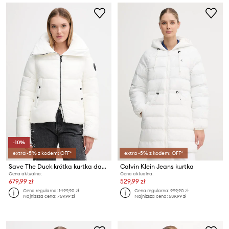
-10%
extra -5% z kodem: OFF*
extra -5% z kodem: OFF*
Save The Duck krótka kurtka damska ISLA
Calvin Klein Jeans kurtka
Cena aktualna:
Cena aktualna:
679,99 zł
529,99 zł
Cena regularna:
1499,90 zł
Cena regularna:
999,90 zł
Najniższa cena:
759,99 zł
Najniższa cena:
539,99 zł