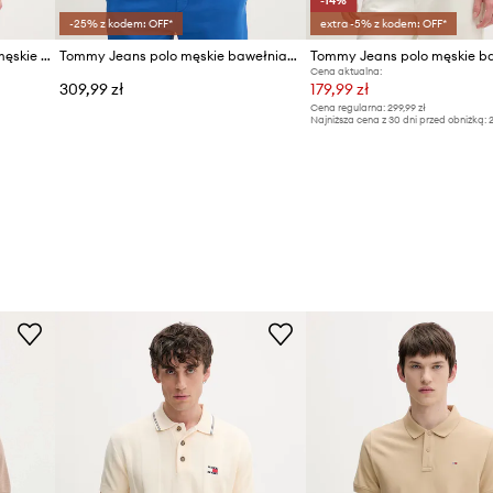
-14%
-25% z kodem: OFF*
extra -5% z kodem: OFF*
Tommy Jeans polo swetrowe męskie bawełniane
Tommy Jeans polo męskie bawełniane
Cena aktualna:
309,99 zł
179,99 zł
Cena regularna:
299,99 zł
Najniższa cena z 30 dni przed obniżką:
2