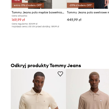
-10%
extra -5% z kodem: OFF*
-25% z kodem: OFF*
Tommy Jeans polo męskie bawełniane
Cena aktualna:
169,99 zł
449,99 zł
Cena regularna:
309,99 zł
Najniższa cena z 30 dni przed obniżką:
189,99 zł
Odkryj produkty Tommy Jeans