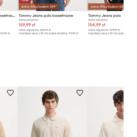
-11%
extra -5% z kodem: OFF*
extra -5% z kodem: OFF*
Tommy Jeans polo męskie bawełniane
Tommy Jeans polo bawełniane
Tommy Jeans polo
Cena aktualna:
Cena aktualna:
159,99 zł
154,99 zł
Cena regularna:
289,99 zł
Cena regularna:
299,99 zł
09,99 zł
Najniższa cena z 30 dni przed obniżką:
179,99 zł
Najniższa cena z 30 dni przed obniżką