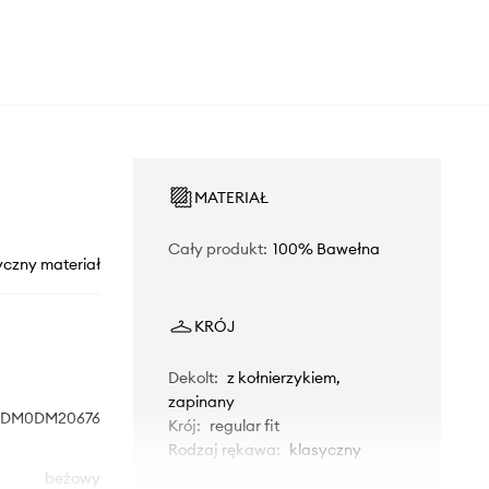
MATERIAŁ
Cały produkt
:
100% Bawełna
yczny materiał
KRÓJ
Dekolt
:
z kołnierzykiem,
zapinany
DM0DM20676
Krój
:
regular fit
Rodzaj rękawa
:
klasyczny
beżowy