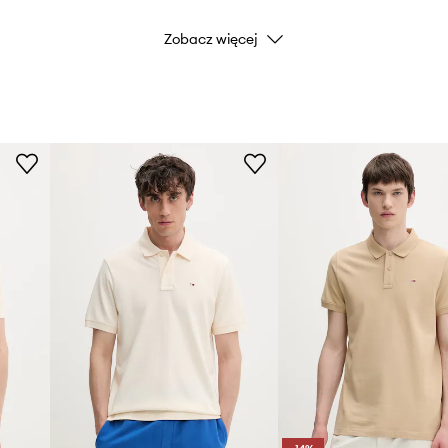
e ruchów,
Zobacz więcej
Marka
otyku, wspomaga
Producent
ID Produktu
 sylwetki i nie
gancji i pozwala na
ter, ułatwiając