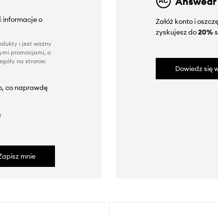
Answear
 informacje o
Załóż konto i oszc
zyskujesz do
20%
s
dukty i jest ważny
nnymi promocjami, a
góły na stronie:
Dowiedz się w
to, co naprawdę
a
Zapisz mnie