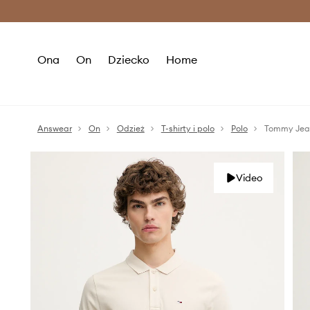
Premium Fashion Benefits >
O
Ona
On
Dziecko
Home
Answear
On
Odzież
T-shirty i polo
Polo
Tommy Jean
Video