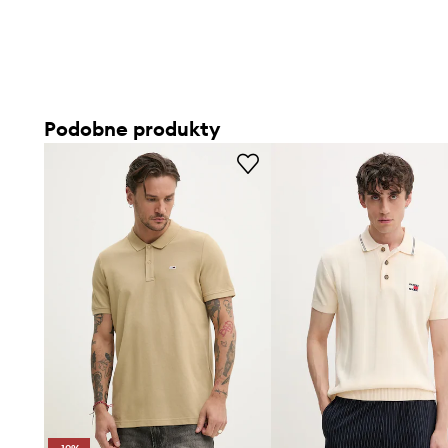
Regularny krój
– sprzyja komfortowi noszenia i swobodzi
dopasowując się do sylwetki
Wykonanie ze 100% bawełny
– materiał przyjemny w d
przewiewność i komfort użytkowania
Podobne produkty
Elastyczny materiał
– pozwala na lepsze dopasowanie do
krępuje ruchów podczas aktywności
Klasyczny kołnierzyk z zapięciem na guziki
– dodaje ele
regulację głębokości dekoltu
Gładki, beżowy wzór
– podkreśla minimalistyczny charak
tworzenie spójnych stylizacji