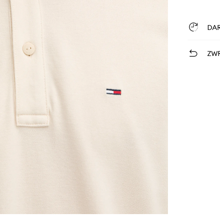
DA
ZWR