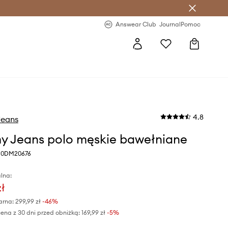
letter >
Regularne nowości >
Answear Club
Journal
Pomoc
4.8
eans
 Jeans polo męskie bawełniane
M0DM20676
lna:
zł
arna:
299,99 zł
-46%
ena z 30 dni przed obniżką:
169,99 zł
 -5%