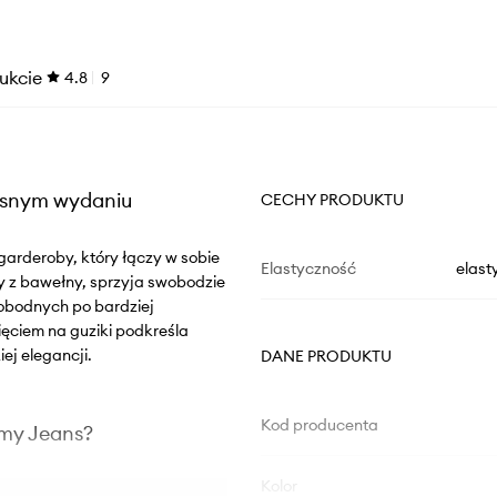
ukcie
4.8
9
esnym wydaniu
CECHY PRODUKTU
rderoby, który łączy w sobie
Elastyczność
elast
y z bawełny, sprzyja swobodzie
wobodnych po bardziej
ięciem na guziki podkreśla
ej elegancji.
DANE PRODUKTU
Kod producenta
mmy Jeans?
Kolor