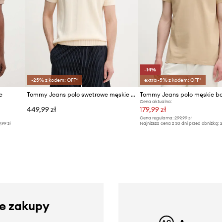
-14%
-25% z kodem: OFF*
extra -5% z kodem: OFF*
e
Tommy Jeans polo swetrowe męskie bawełniane
Cena aktualna:
449,99 zł
179,99 zł
Cena regularna:
299,99 zł
9,99 zł
Najniższa cena z 30 dni przed obniżką:
2
ze zakupy