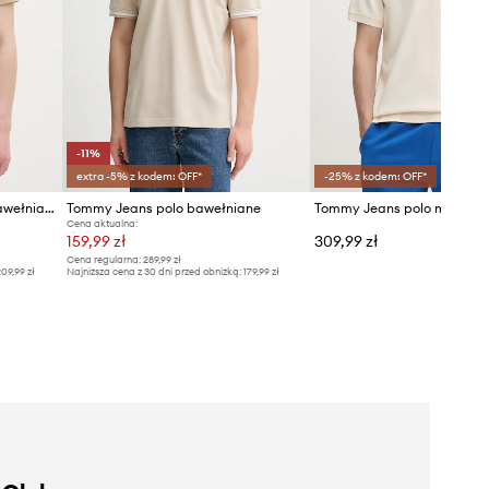
-11%
extra -5% z kodem: OFF*
-25% z kodem: OFF*
Tommy Jeans polo męskie bawełniane
Tommy Jeans polo bawełniane
Cena aktualna:
159,99 zł
309,99 zł
Cena regularna:
289,99 zł
09,99 zł
Najniższa cena z 30 dni przed obniżką:
179,99 zł