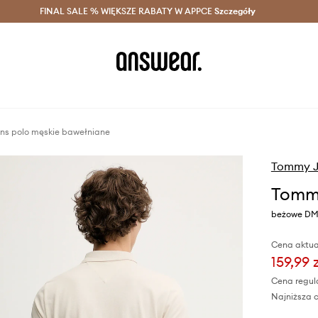
szczędzaj z Answear Club >
FINAL SALE % WIĘKSZE RABATY W APPCE
Dostawa nawet w 24h >
Szczegóły
News
s polo męskie bawełniane
Tommy J
Tommy
beżowe D
Cena aktua
159,99 
Cena regul
Najniższa c