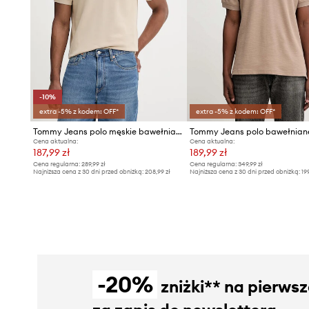
-10%
extra -5% z kodem: OFF*
extra -5% z kodem: OFF*
Tommy Jeans polo męskie bawełniane
Tommy Jeans polo bawełnian
Cena aktualna:
Cena aktualna:
187,99 zł
189,99 zł
Cena regularna:
289,99 zł
Cena regularna:
349,99 zł
Najniższa cena z 30 dni przed obniżką:
208,99 zł
Najniższa cena z 30 dni przed obniżką:
19
-20%
zniżki** na pierws