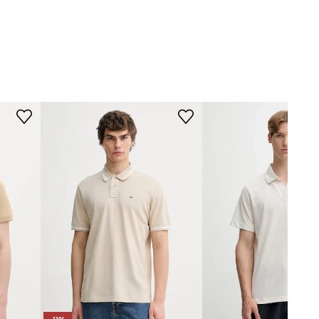
WYMIARY
Tommy Jeans
Model ze zdjęcia ma 186 cm
wzrostu i ma na sobie rozmiar M.
Rozmiarówka standardowa
Zalecamy wybór rozmiaru, jaki nosisz
zazwyczaj.
Tabela rozmiarów