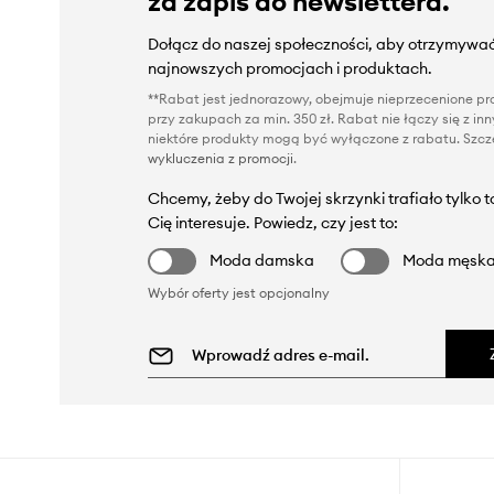
za zapis do newslettera.
Dołącz do naszej społeczności, aby otrzymywać
najnowszych promocjach i produktach.
**Rabat jest jednorazowy, obejmuje nieprzecenione pro
przy zakupach za min. 350 zł. Rabat nie łączy się z i
niektóre produkty mogą być wyłączone z rabatu. Szcze
wykluczenia z promocji
.
Chcemy, żeby do Twojej skrzynki trafiało tylko 
Cię interesuje. Powiedz, czy jest to:
Moda damska
Moda męsk
Wybór oferty jest opcjonalny