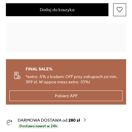
Dodaj do koszyka
FINAL SALE%
*extra -5% z kodem: OFF przy zakupach za min.
399 zł. W appce masz extra -10%!
Pobierz APP
DARMOWA DOSTAWA od
280 zł
Dostawa nawet w 24h