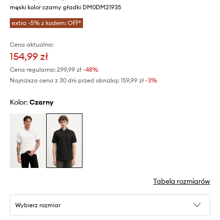
męski kolor czarny gładki DM0DM21935
extra -5% z kodem: OFF*
Cena aktualna:
154,99 zł
Cena regularna:
299,99 zł
-48%
Najniższa cena z 30 dni przed obniżką:
159,99 zł
 -3%
Kolor:
czarny
Tabela rozmiarów
Wybierz rozmiar