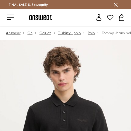
FINAL SALE %
Szczegóły
Oszczędzaj z Answear Club >
Answear
On
Odzież
T-shirty i polo
Polo
Tommy Jeans pol