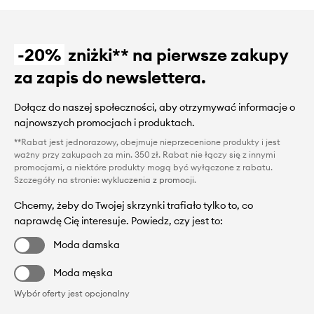
-20%
zniżki** na pierwsze zakupy
za zapis do newslettera.
Dołącz do naszej społeczności, aby otrzymywać informacje o
najnowszych promocjach i produktach.
**Rabat jest jednorazowy, obejmuje nieprzecenione produkty i jest
ważny przy zakupach za min. 350 zł. Rabat nie łączy się z innymi
promocjami, a niektóre produkty mogą być wyłączone z rabatu.
Szczegóły na stronie:
wykluczenia z promocji
.
Chcemy, żeby do Twojej skrzynki trafiało tylko to, co
naprawdę Cię interesuje. Powiedz, czy jest to:
Moda damska
Moda męska
Wybór oferty jest opcjonalny