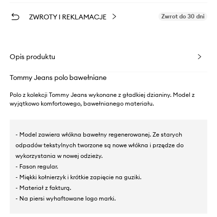
ZWROTY I REKLAMACJE
Zwrot do 30 dni
Opis produktu
Tommy Jeans polo bawełniane
Polo z kolekcji Tommy Jeans wykonane z gładkiej dzianiny. Model z
wyjątkowo komfortowego, bawełnianego materiału.
- Model zawiera włókna bawełny regenerowanej. Ze starych
odpadów tekstylnych tworzone są nowe włókna i przędze do
wykorzystania w nowej odzieży.
- Fason regular.
- Miękki kołnierzyk i krótkie zapięcie na guziki.
- Materiał z fakturą.
- Na piersi wyhaftowane logo marki.