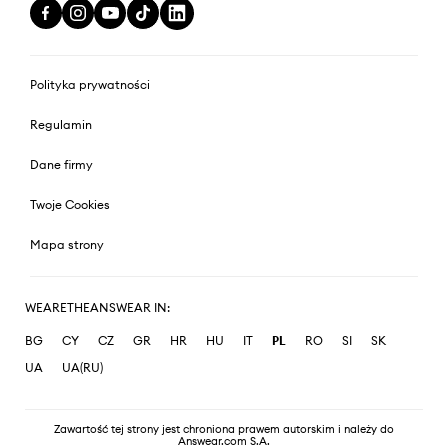
Polityka prywatności
Regulamin
Dane firmy
Twoje Cookies
Mapa strony
WEARETHEANSWEAR IN:
BG
CY
CZ
GR
HR
HU
IT
PL
RO
SI
SK
UA
UA(RU)
Zawartość tej strony jest chroniona prawem autorskim i należy do
Answear.com S.A.