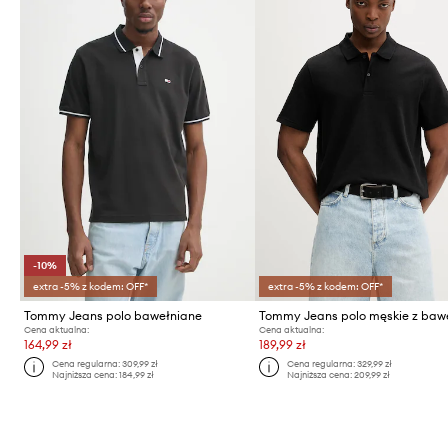
-10%
extra -5% z kodem: OFF*
extra -5% z kodem: OFF*
Tommy Jeans polo bawełniane
Tommy Jeans polo męskie z baw
Cena aktualna:
Cena aktualna:
164,99 zł
189,99 zł
Cena regularna:
309,99 zł
Cena regularna:
329,99 zł
Najniższa cena:
184,99 zł
Najniższa cena:
209,99 zł