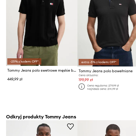
-25% z kodem: OFF*
extra -5% z kodem: OFF*
Tommy Jeans polo swetrowe męskie bawełniane
Tommy Jeans polo bawełniane
Cena aktualna:
449,99 zł
199,99 zł
Cena regularna:
279,99 zł
Najniższa cena:
214,99 zł
Odkryj produkty Tommy Jeans