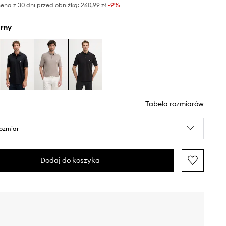
ena z 30 dni przed obniżką:
260,99 zł
 -9%
arny
Tabela rozmiarów
rozmiar
Dodaj do koszyka