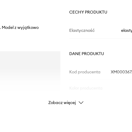
CECHY PRODUKTU
y. Model z wyjątkowo
Elastyczność
elast
DANE PRODUKTU
Kod producenta
XM000367
Kolor producenta
Zobacz więcej
Kolor
Marka
Arm