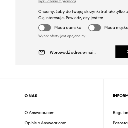
wykluczenia z promocji
.
Chcemy, żeby do Twojej skrzynki trafiało tylko 
Cię interesuje. Powiedz, czy jest to:
Moda damska
Moda męsk
Wybór oferty jest opcjonalny
O NAS
INFOR
O Answear.com
Regulam
Opinie o Answear.com
Pozosta