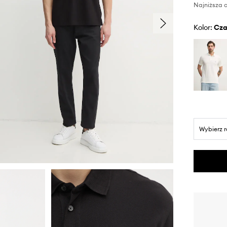
Najniższa c
Kolor:
cz
Wybierz 