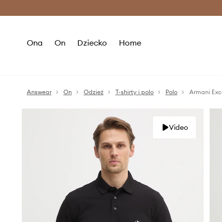
Premium Fashion Benefits >
O
Ona
On
Dziecko
Home
Answear
On
Odzież
T-shirty i polo
Polo
Armani Exc
Video