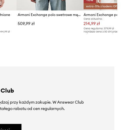
-10%
extra -5% z kodem: OFF*
łniane
Armani Exchange polo swetrowe męskie z wiskozą
Cena aktualna:
509,99 zł
214,99 zł
Cena regularna:
379,99 zł
44,99 zł
Najniższa cena z 30 dni przed obniżką
 Club
zędzaj przy każdym zakupie. W Answear Club
tałego rabatu od cen regularnych.