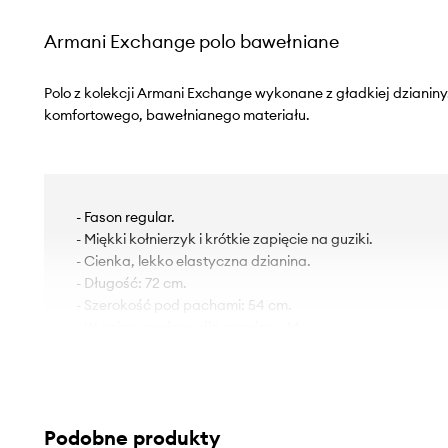
Armani Exchange polo bawełniane
Polo z kolekcji Armani Exchange wykonane z gładkiej dzianin
komfortowego, bawełnianego materiału.
- Fason regular.
- Miękki kołnierzyk i krótkie zapięcie na guziki.
- Cienka, lekko elastyczna dzianina.
- Długość: 72 cm.
- Szerokość pod pachami: 54 cm.
- Wymiary podane dla rozmiaru: M.
Podobne produkty