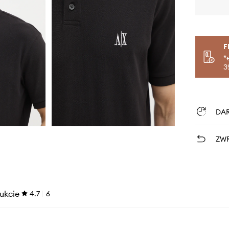
F
*
3
DA
ZWR
ukcie
4.7
6