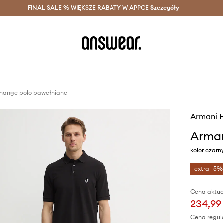
szczędzaj z Answear Club >
FINAL SALE % WIĘKSZE RABATY W APPCE
Dostawa nawet w 24h >
Szczegóły
News
hange polo bawełniane
Armani 
Arman
kolor czar
extra -5%
Cena aktua
234,99 
Cena regul