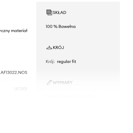
SKŁAD
100 % Bawełna
yczny materiał
KRÓJ
Krój
:
regular fit
.AF13022.NOS
WYMIARY
UC001
Model ze zdjęcia ma 186 cm
wzrostu i ma na sobie rozmiar M.
czarny
Rozmiarówka standardowa
Zalecamy wybór rozmiaru, jaki nosisz
ani Exchange
zazwyczaj.