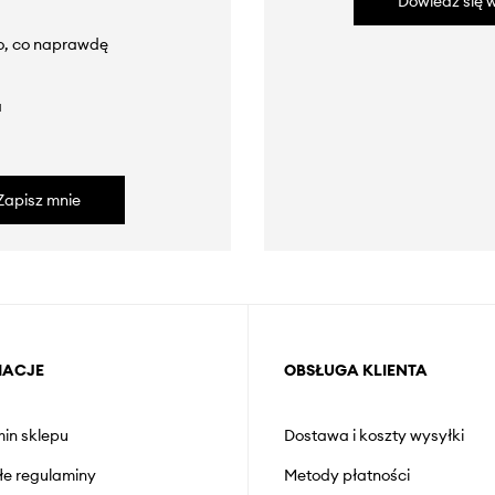
Dowiedz się w
to, co naprawdę
a
Zapisz mnie
MACJE
OBSŁUGA KLIENTA
in sklepu
Dostawa i koszty wysyłki
łe regulaminy
Metody płatności