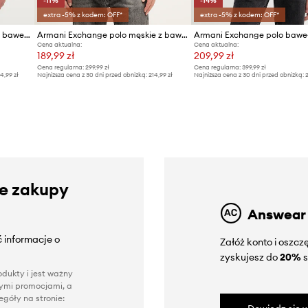
-11%
-14%
extra -5% z kodem: OFF*
extra -5% z kodem: OFF*
Armani Exchange polo męskie bawełniane
Armani Exchange polo męskie z bawełną
Armani Exchange polo bawe
Cena aktualna:
Cena aktualna:
189,99 zł
209,99 zł
Cena regularna:
299,99 zł
Cena regularna:
399,99 zł
4,99 zł
Najniższa cena z 30 dni przed obniżką:
214,99 zł
Najniższa cena z 30 dni przed obniżką:
2
ze zakupy
Answear
 informacje o
Załóż konto i oszc
zyskujesz do
20%
s
dukty i jest ważny
nnymi promocjami, a
góły na stronie: