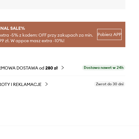
INAL SALE%
Pobierz APP
extra -5% z kodem: OFF przy zakupach za min.
99 zł. W appce masz extra -10%!
RMOWA DOSTAWA od
280 zł
Dostawa nawet w 24h
OTY I REKLAMACJE
Zwrot do 30 dni