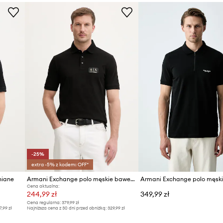
Producent
ID Produktu
-25%
extra -5% z kodem: OFF*
niane
Armani Exchange polo męskie bawełniane
Cena aktualna:
244,99 zł
349,99 zł
Cena regularna:
379,99 zł
7,99 zł
Najniższa cena z 30 dni przed obniżką:
329,99 zł