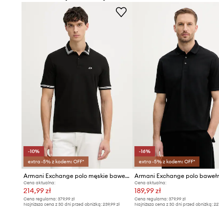
-10%
-16%
extra -5% z kodem: OFF*
extra -5% z kodem: OFF*
Armani Exchange polo męskie bawełniane
Armani Exchange polo baweł
Cena aktualna:
Cena aktualna:
214,99 zł
189,99 zł
Cena regularna:
379,99 zł
Cena regularna:
379,99 zł
Najniższa cena z 30 dni przed obniżką:
239,99 zł
Najniższa cena z 30 dni przed obniżką:
22