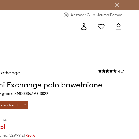
letter >
Regularne nowości >
Answear Club
Journal
Pomoc
4.7
Exchange
i Exchange polo bawełniane
ny gładki XM000367 AF13022
 z kodem: OFF*
lna:
zł
arna:
329,99 zł
-28%