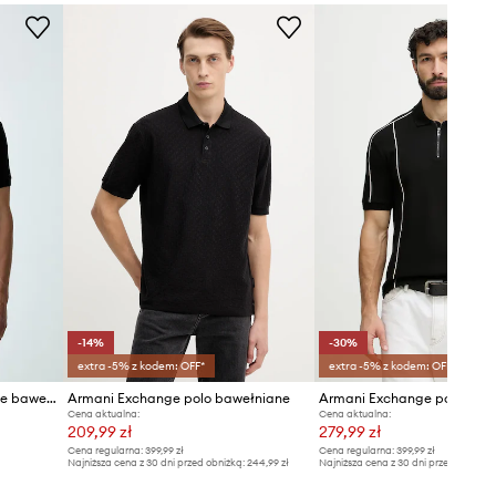
Rozmiary prezentowane w sklepie
zostały przeliczone na standardową,
europejską tabelę rozmiarową. Na
metce dostarczonego produktu
znajduje się oryginalne oznaczenie
producenta.
Tabela rozmiarów
-14%
-30%
extra -5% z kodem: OFF*
extra -5% z kodem: OFF*
Armani Exchange polo męskie bawełniane z elastanem
Armani Exchange polo bawełniane
Cena aktualna:
Cena aktualna:
209,99 zł
279,99 zł
Cena regularna:
399,99 zł
Cena regularna:
399,99 zł
Najniższa cena z 30 dni przed obniżką:
244,99 zł
Najniższa cena z 30 dni przed obniżką