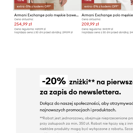
-15%
-14%
extra -5% z kodem: OFF*
extra -5% z kodem: OFF*
Armani Exchange polo męskie bawełniane
Cena aktualna:
Cena aktualna:
254,99 zł
209,99 zł
Cena regularna:
429,99 zł
Cena regularna:
349,99 zł
Najniższa cena z 30 dni przed obniżką:
299,99 zł
Najniższa cena z 30 dni przed obniżką:
24
-20%
zniżki** na pierws
za zapis do newslettera.
Dołącz do naszej społeczności, aby otrzymywać
najnowszych promocjach i produktach.
**Rabat jest jednorazowy, obejmuje nieprzecenione pro
przy zakupach za min. 350 zł. Rabat nie łączy się z i
niektóre produkty mogą być wyłączone z rabatu. Szcze