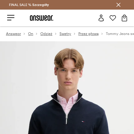
FINAL SALE %
Szczegóły
Oszczędzaj z Answear Club >
Answear
On
Odzież
Swetry
Przez głowę
Tommy Jeans sw