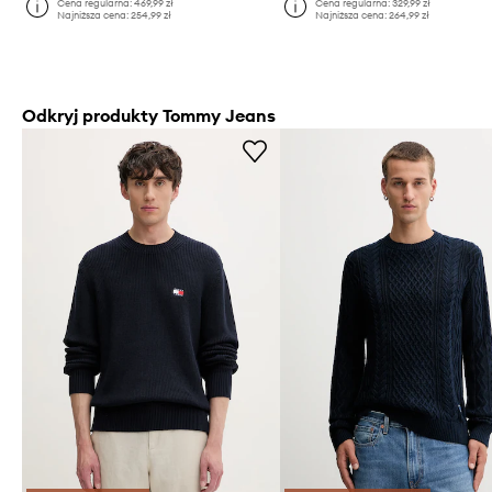
Cena regularna:
469,99 zł
Cena regularna:
329,99 zł
Najniższa cena:
254,99 zł
Najniższa cena:
264,99 zł
Odkryj produkty Tommy Jeans