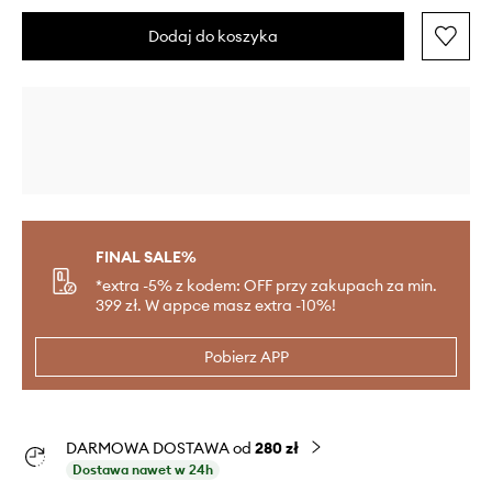
Dodaj do koszyka
FINAL SALE%
*extra -5% z kodem: OFF przy zakupach za min.
399 zł. W appce masz extra -10%!
Pobierz APP
DARMOWA DOSTAWA od
280 zł
Dostawa nawet w 24h