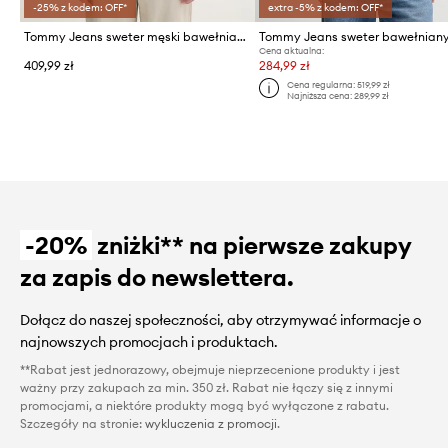
-25% z kodem: OFF*
extra -5% z kodem: OFF*
Tommy Jeans sweter męski bawełniany
Tommy Jeans sweter bawełnian
Cena aktualna:
409,99 zł
284,99 zł
Cena regularna:
519,99 zł
Najniższa cena:
289,99 zł
-20%
zniżki** na pierwsze zakupy
za zapis do newslettera.
Dołącz do naszej społeczności, aby otrzymywać informacje o
najnowszych promocjach i produktach.
**Rabat jest jednorazowy, obejmuje nieprzecenione produkty i jest
ważny przy zakupach za min. 350 zł. Rabat nie łączy się z innymi
promocjami, a niektóre produkty mogą być wyłączone z rabatu.
Szczegóły na stronie:
wykluczenia z promocji
.