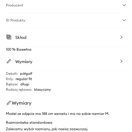
Producent
ID Produktu
Skład
100 % Bawełna
Wymiary
Dekolt
:
półgolf
Krój
:
regular fit
Rękaw
:
długi
Rodzaj rękawa
:
klasyczny
Wymiary
Model ze zdjęcia ma 188 cm wzrostu i ma na sobie rozmiar M.
Rozmiarówka standardowa
Zalecamy wybór rozmiaru, jaki nosisz zazwyczaj.