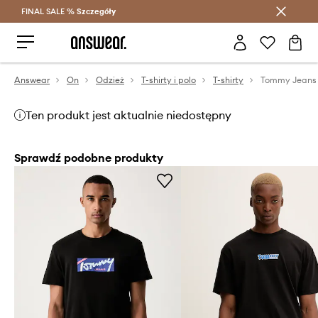
FINAL SALE %
Szczegóły
Oszczędzaj z Answear Club >
Answear
On
Odzież
T-shirty i polo
T-shirty
Tommy Jeans 
Ten produkt jest aktualnie niedostępny
Sprawdź podobne produkty