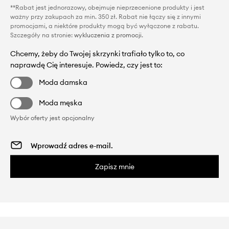
**Rabat jest jednorazowy, obejmuje nieprzecenione produkty i jest
ważny przy zakupach za min. 350 zł. Rabat nie łączy się z innymi
promocjami, a niektóre produkty mogą być wyłączone z rabatu.
Szczegóły na stronie:
wykluczenia z promocji
.
Chcemy, żeby do Twojej skrzynki trafiało tylko to, co
naprawdę Cię interesuje. Powiedz, czy jest to:
Moda damska
Moda męska
Wybór oferty jest opcjonalny
Zapisz mnie