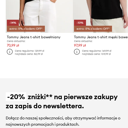
-14%
-10%
extra -5% z kodem: OFF*
extra -5% z kodem: OFF*
Tommy Jeans t-shirt bawełniany
Cena aktualna:
Cena aktualna:
70,99 zł
97,99 zł
Cena regularna:
129,99 zł
Cena regularna:
169,99 zł
Najniższa cena:
82,99 zł
Najniższa cena:
109,99 zł
-20%
zniżki** na pierwsze zakupy
za zapis do newslettera.
Dołącz do naszej społeczności, aby otrzymywać informacje o
najnowszych promocjach i produktach.