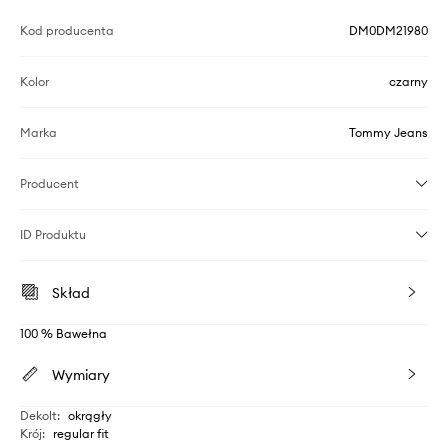
Kod producenta
DM0DM21980
Kolor
czarny
Marka
Tommy Jeans
Producent
ID Produktu
Skład
100 % Bawełna
Wymiary
Dekolt
:
okrągły
Krój
:
regular fit