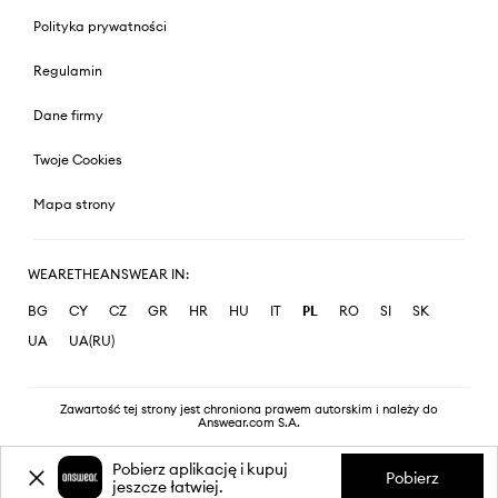
Polityka prywatności
Regulamin
Dane firmy
Twoje Cookies
Mapa strony
WEARETHEANSWEAR IN:
BG
CY
CZ
GR
HR
HU
IT
PL
RO
SI
SK
UA
UA(RU)
Zawartość tej strony jest chroniona prawem autorskim i należy do
Answear.com S.A.
Pobierz aplikację i kupuj
Pobierz
jeszcze łatwiej.