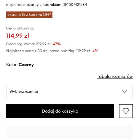
męski kolor czarny z nadrukiem DM0DM21584
extra -5% z kodem: OFF*
Cena aktualna:
114,99 zł
Cena regularna:
219,99 zł
-47%
Najniższa cena z 30 dni przed obniżką:
119,99 zł
 -4%
Kolor:
czarny
Tabela rozmiarów
Wybierz rozmiar
Dodaj do koszyka