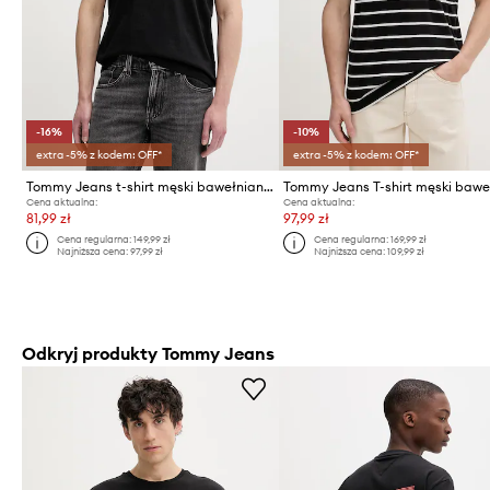
-16%
-10%
extra -5% z kodem: OFF*
extra -5% z kodem: OFF*
Tommy Jeans t-shirt męski bawełniany
Cena aktualna:
Cena aktualna:
81,99 zł
97,99 zł
Cena regularna:
149,99 zł
Cena regularna:
169,99 zł
Najniższa cena:
97,99 zł
Najniższa cena:
109,99 zł
Odkryj produkty Tommy Jeans