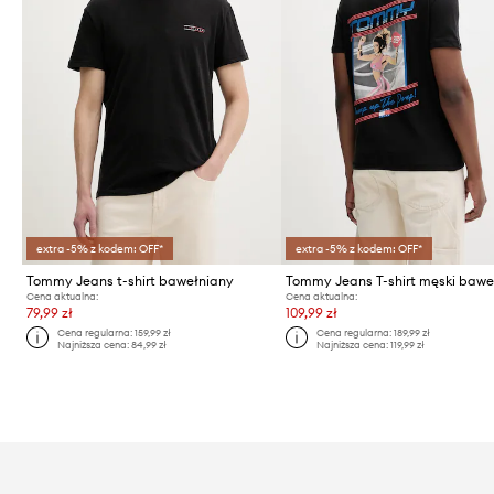
extra -5% z kodem: OFF*
extra -5% z kodem: OFF*
Tommy Jeans t-shirt bawełniany
Cena aktualna:
Cena aktualna:
79,99 zł
109,99 zł
Cena regularna:
159,99 zł
Cena regularna:
189,99 zł
Najniższa cena:
84,99 zł
Najniższa cena:
119,99 zł