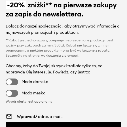
-20%
zniżki** na pierwsze zakupy
za zapis do newslettera.
Dołącz do naszej społeczności, aby otrzymywać informacje o
najnowszych promocjach i produktach.
**Rabat jest jednorazowy, obejmuje nieprzecenione produkty i jest
ważny przy zakupach za min. 350 zł. Rabat nie łączy się z innymi
promocjami, a niektóre produkty mogą być wyłączone z rabatu.
Szczegóły na stronie:
wykluczenia z promocji
.
Chcemy, żeby do Twojej skrzynki trafiało tylko to, co
naprawdę Cię interesuje. Powiedz, czy jest to:
Moda damska
Moda męska
Wybór oferty jest opcjonalny