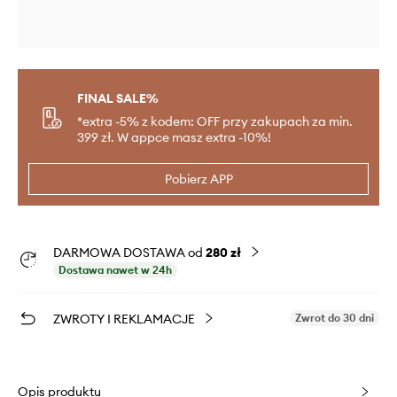
FINAL SALE%
*extra -5% z kodem: OFF przy zakupach za min.
399 zł. W appce masz extra -10%!
Pobierz APP
DARMOWA DOSTAWA od
280 zł
Dostawa nawet w 24h
ZWROTY I REKLAMACJE
Zwrot do 30 dni
Opis produktu