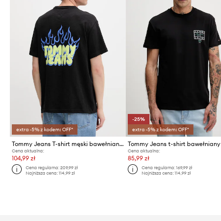
-25%
extra -5% z kodem: OFF*
extra -5% z kodem: OFF*
Tommy Jeans T-shirt męski bawełniany
Tommy Jeans t-shirt bawełniany
Cena aktualna:
Cena aktualna:
104,99 zł
85,99 zł
Cena regularna:
209,99 zł
Cena regularna:
169,99 zł
Najniższa cena:
114,99 zł
Najniższa cena:
114,99 zł