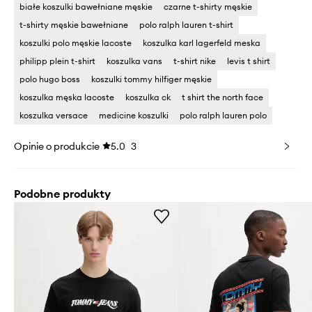
białe koszulki bawełniane męskie
czarne t-shirty męskie
t-shirty męskie bawełniane
polo ralph lauren t-shirt
koszulki polo męskie lacoste
koszulka karl lagerfeld meska
philipp plein t-shirt
koszulka vans
t-shirt nike
levis t shirt
polo hugo boss
koszulki tommy hilfiger męskie
koszulka męska lacoste
koszulka ck
t shirt the north face
koszulka versace
medicine koszulki
polo ralph lauren polo
Opinie o produkcie
5.0
3
Podobne produkty