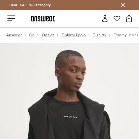
FINAL SALE %
Szczegóły
Oszczędzaj z Answear Club >
Answear
On
Odzież
T-shirty i polo
T-shirty
Tommy Jeans 