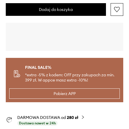
Dodaj do koszyka
FINAL SALE%
*extra -5% z kodem: OFF przy zakupach za min.
399 zł. W appce masz extra -10%!
Pobierz APP
DARMOWA DOSTAWA od
280 zł
Dostawa nawet w 24h