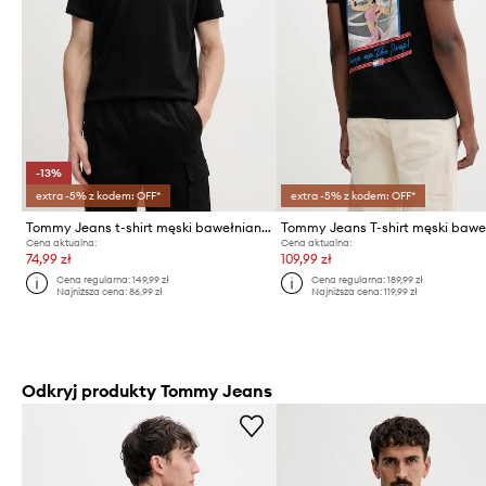
-13%
extra -5% z kodem: OFF*
extra -5% z kodem: OFF*
Tommy Jeans t-shirt męski bawełniany
Cena aktualna:
Cena aktualna:
74,99 zł
109,99 zł
Cena regularna:
149,99 zł
Cena regularna:
189,99 zł
Najniższa cena:
86,99 zł
Najniższa cena:
119,99 zł
Odkryj produkty Tommy Jeans