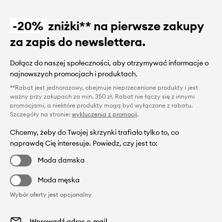
-20%
zniżki** na pierwsze zakupy
za zapis do newslettera.
Dołącz do naszej społeczności, aby otrzymywać informacje o
najnowszych promocjach i produktach.
**Rabat jest jednorazowy, obejmuje nieprzecenione produkty i jest
ważny przy zakupach za min. 350 zł. Rabat nie łączy się z innymi
promocjami, a niektóre produkty mogą być wyłączone z rabatu.
Szczegóły na stronie:
wykluczenia z promocji
.
Chcemy, żeby do Twojej skrzynki trafiało tylko to, co
naprawdę Cię interesuje. Powiedz, czy jest to:
Moda damska
Moda męska
Wybór oferty jest opcjonalny