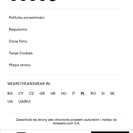
Polityka prywatności
Regulamin
Dane firmy
Twoje Cookies
Mapa strony
WEARETHEANSWEAR IN:
BG
CY
CZ
GR
HR
HU
IT
PL
RO
SI
SK
UA
UA(RU)
Zawartość tej strony jest chroniona prawem autorskim i należy do
Answear.com S.A.