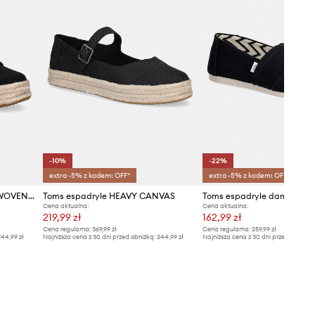
-10%
-22%
extra -5% z kodem: OFF*
extra -5% z kodem: OFF*
Toms tenisówki BEACHSIDE WOVEN/FRAY
Toms espadryle HEAVY CANVAS
Cena aktualna:
Cena aktualna:
219,99 zł
162,99 zł
Cena regularna:
369,99 zł
Cena regularna:
259,99 zł
44,99 zł
Najniższa cena z 30 dni przed obniżką:
244,99 zł
Najniższa cena z 30 dni przed obniżką