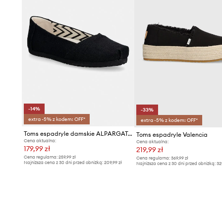
-14%
-33%
extra -5% z kodem: OFF*
extra -5% z kodem: OFF*
Toms espadryle damskie ALPARGATA BALLET
Toms espadryle Valencia
Cena aktualna:
Cena aktualna:
179,99 zł
219,99 zł
Cena regularna:
259,99 zł
Cena regularna:
369,99 zł
Najniższa cena z 30 dni przed obniżką:
209,99 zł
Najniższa cena z 30 dni przed obniżką:
32