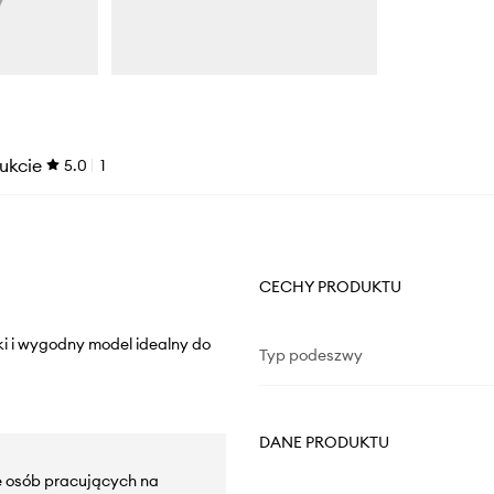
ukcie
5.0
1
CECHY PRODUKTU
i i wygodny model idealny do
Typ podeszwy
DANE PRODUKTU
e osób pracujących na