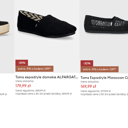
-30%
-32%
extra -5% z kodem: OFF*
extra -5% z kodem: OFF*
Toms espadryle damskie ALPARGATA CLASSIC
Cena aktualna:
Cena aktualna:
179,99 zł
169,99 zł
Cena regularna:
259,99 zł
Cena regularna:
279,99 zł
Najniższa cena z 30 dni przed obniżką:
259,99 zł
9,99 zł
Najniższa cena z 30 dni przed obniżką:
2