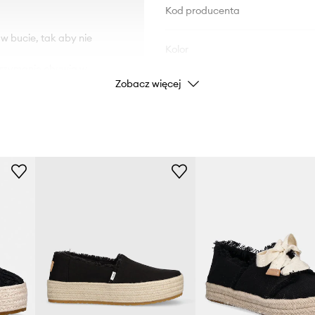
Kod producenta
 w bucie, tak aby nie
Kolor
utrzymanie obuwia w
Zobacz więcej
Marka
 wkładka.
na na uszkodzenia.
Producent
ID Produktu