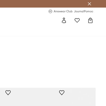
letter >
Regularne nowości >
Answear Club
Journal
Pomoc