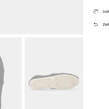
DA
ZWR