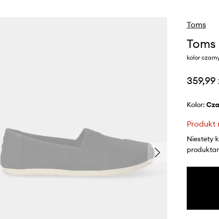
Toms
Toms 
kolor czarn
359,99 
Kolor:
cz
Produkt 
Niestety 
produktami