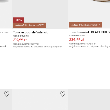
-33%
extra -5% z kodem: OFF*
extra -5% z kodem: OFF*
Toms espadryle na platformie damskie VALENCIA
Toms espadryle Valencia
Cena aktualna:
Cena aktualna:
234,99 zł
219,99 zł
Cena regularna:
409,99 zł
Cena regularna:
369,99 zł
9,99 zł
Najniższa cena z 30 dni przed obniżką:
2
Najniższa cena z 30 dni przed obniżką:
329,99 zł