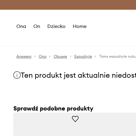
Premium Fashion Benefits >
O
Ona
On
Dziecko
Home
Answear
Ona
Obuwie
Espadryle
Toms espadryle nub
Ten produkt jest aktualnie niedo
Sprawdź podobne produkty