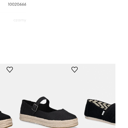
10020666
czarny
Toms