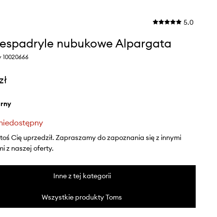
5.0
espadryle nubukowe Alpargata
y 10020666
zł
arny
niedostępny
ktoś Cię uprzedził. Zapraszamy do zapoznania się z innymi
 z naszej oferty.
Inne z tej kategorii
Wszystkie produkty Toms