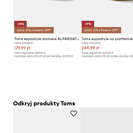
-14%
-19%
extra -5% z kodem: OFF*
extra -5% z kodem: OFF*
Toms espadryle damskie ALPARGATA BALLET
Cena aktualna:
Cena aktualna:
179,99 zł
264,99 zł
Cena regularna:
259,99 zł
Cena regularna:
409,99 zł
Najniższa cena z 30 dni przed obniżką:
209,99 zł
Najniższa cena z 30 dni przed obniżką:
32
Odkryj produkty Toms