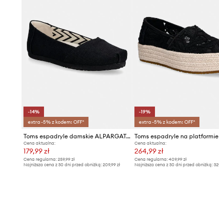
-14%
-19%
extra -5% z kodem: OFF*
extra -5% z kodem: OFF*
Toms espadryle damskie ALPARGATA BALLET
Cena aktualna:
Cena aktualna:
179,99 zł
264,99 zł
Cena regularna:
259,99 zł
Cena regularna:
409,99 zł
Najniższa cena z 30 dni przed obniżką:
209,99 zł
Najniższa cena z 30 dni przed obniżką:
32