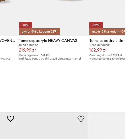
-10%
-22%
extra -5% z kodem: OFF*
extra -5% z kodem: OFF*
Toms tenisówki BEACHSIDE WOVEN/FRAY
Toms espadryle HEAVY CANVAS
Cena aktualna:
Cena aktualna:
219,99 zł
162,99 zł
Cena regularna:
369,99 zł
Cena regularna:
259,99 zł
44,99 zł
Najniższa cena z 30 dni przed obniżką:
244,99 zł
Najniższa cena z 30 dni przed obniżką