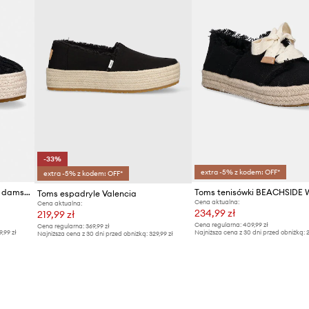
-33%
extra -5% z kodem: OFF*
extra -5% z kodem: OFF*
Toms espadryle na platformie damskie VALENCIA
Toms espadryle Valencia
Cena aktualna:
Cena aktualna:
234,99 zł
219,99 zł
Cena regularna:
409,99 zł
Cena regularna:
369,99 zł
9,99 zł
Najniższa cena z 30 dni przed obniżką:
2
Najniższa cena z 30 dni przed obniżką:
329,99 zł