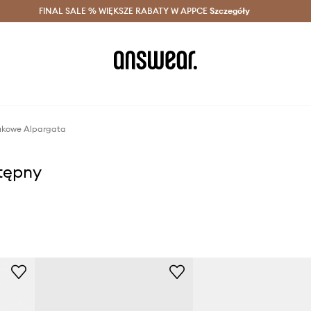
szczędzaj z Answear Club >
FINAL SALE % WIĘKSZE RABATY W APPCE
Dostawa nawet w 24h >
Szczegóły
News
ukowe Alpargata
stępny