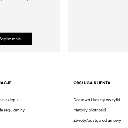
a
Zapisz mnie
MACJE
OBSŁUGA KLIENTA
in sklepu
Dostawa i koszty wysyłki
łe regulaminy
Metody płatności
Zwroty/odstąp od umowy