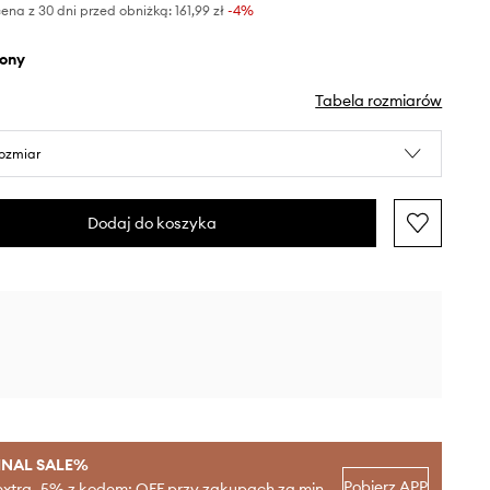
ena z 30 dni przed obniżką:
161,99 zł
 -4%
elony
Tabela rozmiarów
rozmiar
Dodaj do koszyka
INAL SALE%
Pobierz APP
extra -5% z kodem: OFF przy zakupach za min.