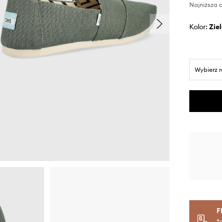
Najniższa c
Kolor:
zi
Wybierz 
F
*