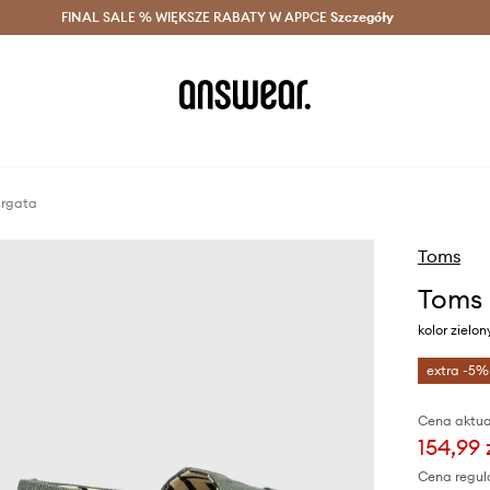
szczędzaj z Answear Club >
FINAL SALE % WIĘKSZE RABATY W APPCE
Dostawa nawet w 24h >
Szczegóły
News
argata
Toms
Toms 
kolor zielon
extra -5%
Cena aktua
154,99 
Cena regul