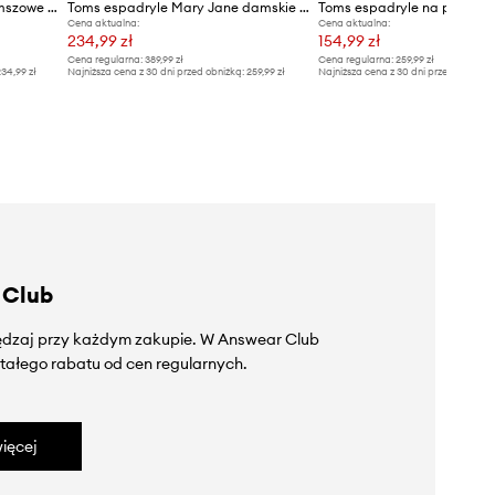
Toms espadryle damskie zamszowe CAROLINA
Toms espadryle Mary Jane damskie zamszowe CAROLINA MARY JANE
Cena aktualna:
Cena aktualna:
234,99 zł
154,99 zł
Cena regularna:
389,99 zł
Cena regularna:
259,99 zł
34,99 zł
Najniższa cena z 30 dni przed obniżką:
259,99 zł
Najniższa cena z 30 dni przed obniżką
 Club
zędzaj przy każdym zakupie. W Answear Club
tałego rabatu od cen regularnych.
ięcej