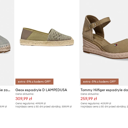
extra -5% z kodem: OFF*
extra -5% z kodem: OFF*
Marc O'Polo espadryle damskie zamszowe Gem 6B
Geox espadryle D LAMPEDUSA
Cena aktualna:
Cena aktualna:
309,99 zł
259,99 zł
Cena regularna:
499,99 zł
Cena regularna:
409,99 zł
9,99 zł
Najniższa cena z 30 dni przed obniżką:
339,99 zł
Najniższa cena z 30 dni przed obniżką:
2