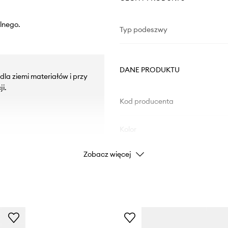
lnego.
Typ podeszwy
DANE PRODUKTU
la ziemi materiałów i przy
i.
Kod producenta
Kolor
Zobacz więcej
Marka
Producent
ID Produktu