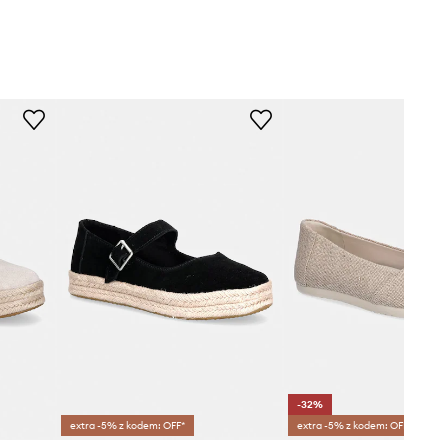
-32%
extra -5% z kodem: OFF*
extra -5% z kodem: OFF*