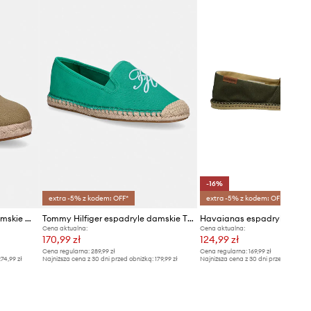
-16%
extra -5% z kodem: OFF*
extra -5% z kodem: OFF*
Tommy Hilfiger espadryle damskie MID WEDGE ESPAD CLOSED TOE
Tommy Hilfiger espadryle damskie TH SCRIPT SUMMER ESPADRILLE
Havaianas espadryle ORGI
Cena aktualna:
Cena aktualna:
170,99 zł
124,99 zł
Cena regularna:
289,99 zł
Cena regularna:
169,99 zł
74,99 zł
Najniższa cena z 30 dni przed obniżką:
179,99 zł
Najniższa cena z 30 dni przed obniżką