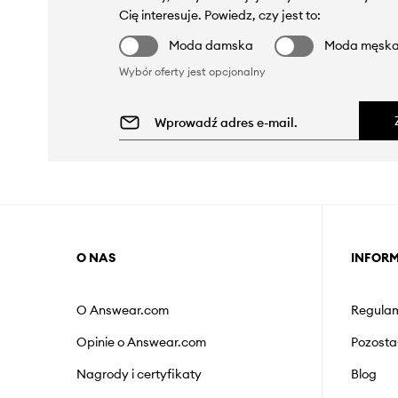
Cię interesuje. Powiedz, czy jest to:
Moda damska
Moda męsk
Wybór oferty jest opcjonalny
O NAS
INFOR
O Answear.com
Regulam
Opinie o Answear.com
Pozosta
Nagrody i certyfikaty
Blog