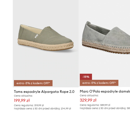
-15%
extra -5% z kodem: OFF*
extra -5% z kodem: OFF*
Toms espadryle Alpargata Rope 2.0
Cena aktualna:
Cena aktualna:
329,99 zł
199,99 zł
Cena regularna:
389,99 zł
Cena regularna:
319,99 zł
Najniższa cena z 30 dni przed obniżką:
38
Najniższa cena z 30 dni przed obniżką:
214,99 zł