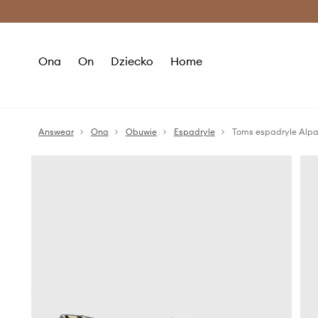
Premium Fashion Benefits >
O
Ona
On
Dziecko
Home
Answear
Ona
Obuwie
Espadryle
Toms espadryle Alp