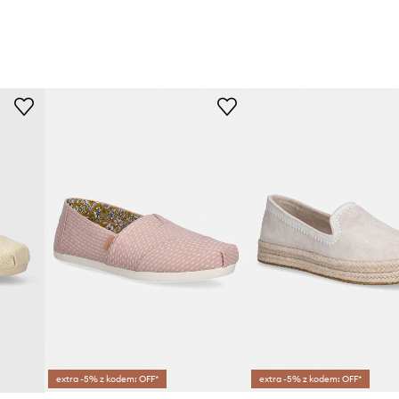
extra -5% z kodem: OFF*
extra -5% z kodem: OFF*