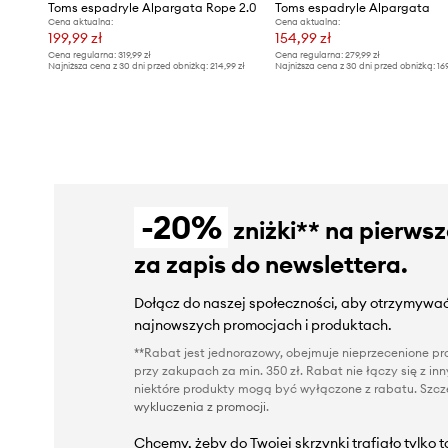
Toms espadryle Alpargata Rope 2.0
Toms espadryle Alpargata
Cena aktualna:
Cena aktualna:
199,99 zł
154,99 zł
Cena regularna:
319,99 zł
Cena regularna:
279,99 zł
Najniższa cena z 30 dni przed obniżką:
214,99 zł
Najniższa cena z 30 dni przed obniżką:
16
-20%
zniżki** na pierws
za zapis do newslettera.
Dołącz do naszej społeczności, aby otrzymywać
najnowszych promocjach i produktach.
**Rabat jest jednorazowy, obejmuje nieprzecenione pro
przy zakupach za min. 350 zł. Rabat nie łączy się z i
niektóre produkty mogą być wyłączone z rabatu. Szcze
wykluczenia z promocji
.
Chcemy, żeby do Twojej skrzynki trafiało tylko 