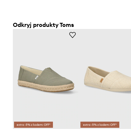
Odkryj produkty Toms
extra -5% z kodem: OFF*
extra -5% z kodem: OFF*