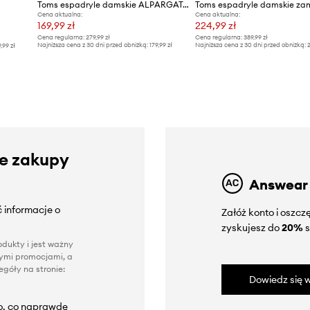
Toms espadryle damskie ALPARGATA CLASSIC
Cena aktualna:
Cena aktualna:
169,99 zł
224,99 zł
Cena regularna:
279,99 zł
Cena regularna:
389,99 zł
Najniższa cena z 30 dni przed obniżką:
179,99 zł
Najniższa cena z 30 dni przed obniżką:
2
9,99 zł
ze zakupy
Answear
 informacje o
Załóż konto i oszc
zyskujesz do
20%
s
dukty i jest ważny
nnymi promocjami, a
góły na stronie:
Dowiedz się w
to, co naprawdę