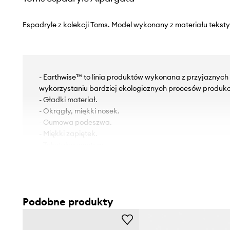
Espadryle z kolekcji Toms. Model wykonany z materiału teksty
- Earthwise™ to linia produktów wykonana z przyjaznych d
wykorzystaniu bardziej ekologicznych procesów produkcj
- Gładki materiał.
- Okrągły, miękki nosek.
- Gumowa podeszwa.
- Miękki zapiętek.
- Tekstylne wnętrze.
- Długość wkładki wynosi: 23,5 cm.
- Wymiary podane dla rozmiaru: 37.
Podobne produkty