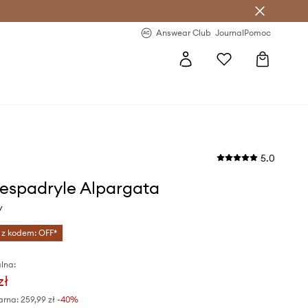
letter >
Regularne nowości >
Answear Club
Journal
Pomoc
5.0
espadryle Alpargata
y
 z kodem: OFF*
lna:
zł
arna:
259,99 zł
-40%