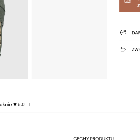
3
DA
ZWR
ukcie
5.0
1
CECHY PRODUKTU