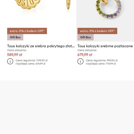
extra -5% z kodem: OFF*
extra -5% z kodem: OFF*
Gift Box
Gift Box
Tous kolczyki ze srebra pokrytego złotem Miranda
Tous kolczyki srebrne pozłacane
Cena aktualna:
Cena aktualna:
589,99 zł
679,99 zł
Cena regularna:
1199,90 zł
Cena regularna:
999,90 zł
Najniższa cena:
619,99 zł
Najniższa cena:
719,99 zł