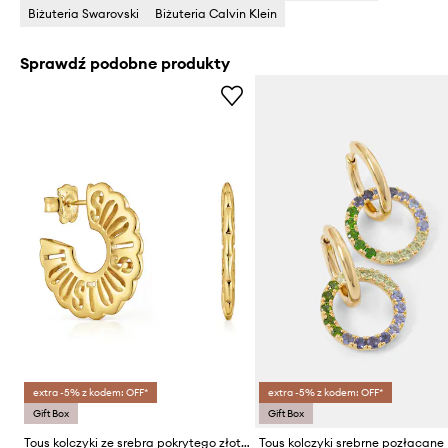
Biżuteria Swarovski
Biżuteria Calvin Klein
Sprawdź podobne produkty
extra -5% z kodem: OFF*
extra -5% z kodem: OFF*
Gift Box
Gift Box
Tous kolczyki ze srebra pokrytego złotem Miranda
Tous kolczyki srebrne pozłacane