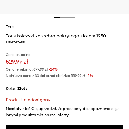
Tous
Tous kolczyki ze srebra pokrytego złotem 1950
1004242600
Cena aktualna:
529,99 zł
Cena regularna:
699,99 zł
-24%
Najniższa cena z 30 dni przed obniżką:
559,99 zł
 -5%
Kolor:
złoty
Produkt niedostępny
Niestety ktoś Cię uprzedził. Zapraszamy do zapoznania się z
innymi produktami z naszej oferty.