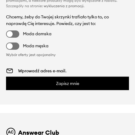
promocjami, a niektóre produkty mogą być wyłączone z rabatu.
Szczegóły na stronie:
wykluczenia z promocji
.
Chcemy, żeby do Twojej skrzynki trafiało tylko to, co
naprawdę Cię interesuje. Powiedz, czy jest to:
Moda damska
Moda męska
Wybór oferty jest opcjonalny
Zapisz mnie
Answear Club