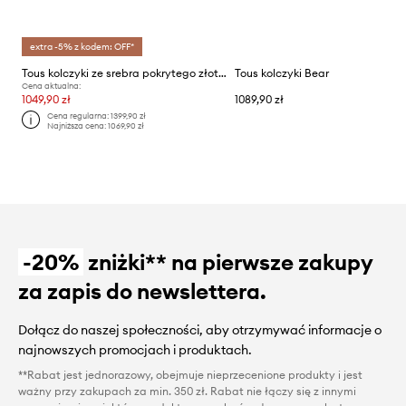
extra -5% z kodem: OFF*
Tous kolczyki ze srebra pokrytego złotem
Tous kolczyki Bear
Cena aktualna:
1049,90 zł
1089,90 zł
Cena regularna:
1399,90 zł
Najniższa cena:
1069,90 zł
-20%
zniżki** na pierwsze zakupy
za zapis do newslettera.
Dołącz do naszej społeczności, aby otrzymywać informacje o
najnowszych promocjach i produktach.
**Rabat jest jednorazowy, obejmuje nieprzecenione produkty i jest
ważny przy zakupach za min. 350 zł. Rabat nie łączy się z innymi