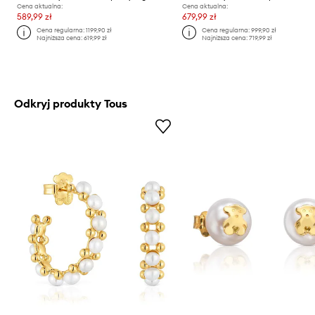
Cena aktualna:
Cena aktualna:
589,99 zł
679,99 zł
Cena regularna:
1199,90 zł
Cena regularna:
999,90 zł
Najniższa cena:
619,99 zł
Najniższa cena:
719,99 zł
Odkryj produkty Tous