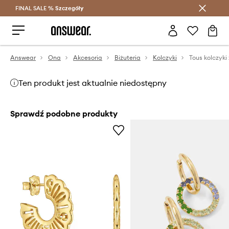
FINAL SALE %
Szczegóły
Oszczędzaj z Answear Club >
Answear
Ona
Akcesoria
Biżuteria
Kolczyki
Ten produkt jest aktualnie niedostępny
Sprawdź podobne produkty