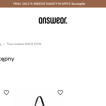
szczędzaj z Answear Club >
FINAL SALE % WIĘKSZE RABATY W APPCE
Dostawa nawet w 24h >
Szczegóły
News
i
Tous torebka KAOS ICON
stępny