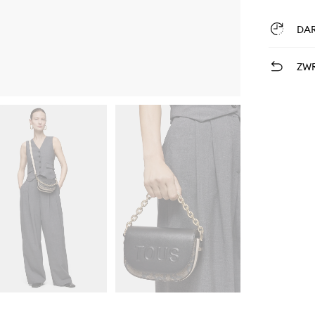
DA
ZWR