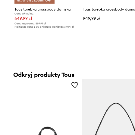
extra -5% z kodem: OFF*
Tous torebka crossbody damska
Cena aktualna:
649,99 zł
949,99 zł
Cena regularna:
899,99 zł
Najniższa cena z 30 dni przed obniżką:
679,99 zł
Odkryj produkty Tous