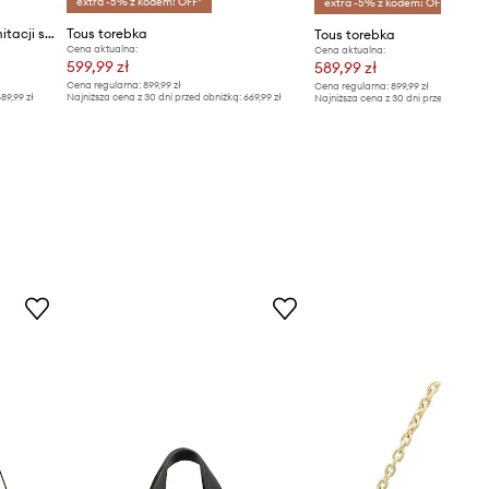
extra -5% z kodem: OFF*
extra -5% z kodem: OFF*
Tous listonoszka damska z imitacji skóry
Tous torebka
Tous torebka
Cena aktualna:
Cena aktualna:
599,99 zł
589,99 zł
Cena regularna:
899,99 zł
Cena regularna:
899,99 zł
89,99 zł
Najniższa cena z 30 dni przed obniżką:
669,99 zł
Najniższa cena z 30 dni przed obniżką