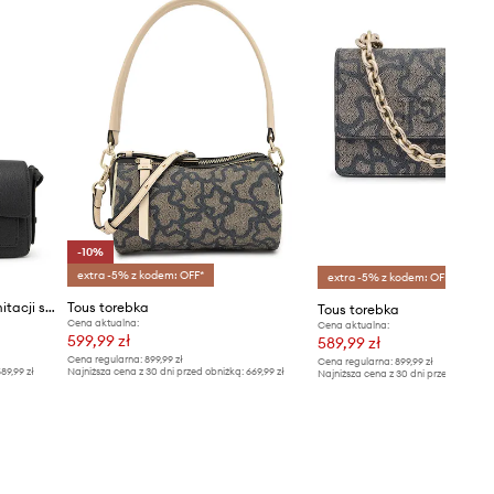
-10%
extra -5% z kodem: OFF*
extra -5% z kodem: OFF*
Tous listonoszka damska z imitacji skóry
Tous torebka
Tous torebka
Cena aktualna:
Cena aktualna:
599,99 zł
589,99 zł
Cena regularna:
899,99 zł
Cena regularna:
899,99 zł
89,99 zł
Najniższa cena z 30 dni przed obniżką:
669,99 zł
Najniższa cena z 30 dni przed obniżką