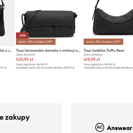
-10%
extra -5% z kodem: OFF*
extra -5% z kodem: OFF*
Tous Torebka crossbody damska z imitacji skóry
Tous listonoszka damska z imitacji skóry
Tous torebka Puffy Bear
Cena aktualna:
Cena aktualna:
529,99 zł
619,99 zł
Cena regularna:
849,99 zł
Cena regularna:
999,90 zł
9,99 zł
Najniższa cena z 30 dni przed obniżką:
589,99 zł
Najniższa cena z 30 dni przed obniżką:
6
ze zakupy
Answear