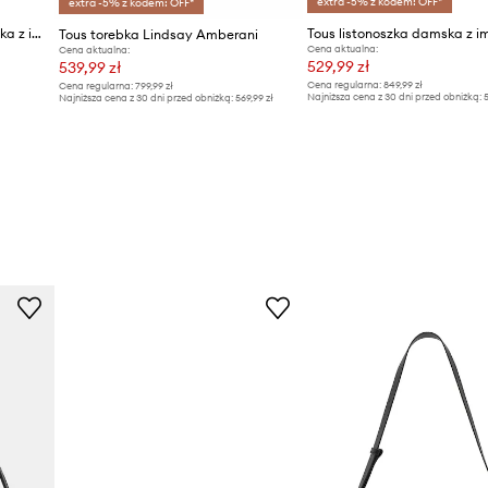
extra -5% z kodem: OFF*
extra -5% z kodem: OFF*
Tous torebka crossbody damska z imitacji skóry
Tous torebka Lindsay Amberani
Cena aktualna:
Cena aktualna:
529,99 zł
539,99 zł
Cena regularna:
849,99 zł
Cena regularna:
799,99 zł
Najniższa cena z 30 dni przed obniżką:
5
Najniższa cena z 30 dni przed obniżką:
569,99 zł