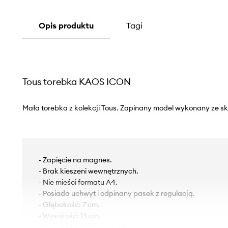
Opis produktu
Tagi
Tous torebka KAOS ICON
Mała torebka z kolekcji Tous. Zapinany model wykonany ze sk
- Zapięcie na magnes.
- Brak kieszeni wewnętrznych.
- Nie mieści formatu A4.
- Posiada uchwyt i odpinany pasek z regulacją.
- Głębokość: 7 cm.
- Wysokość: 13 cm.
- Szerokość u podstawy: 22 cm.