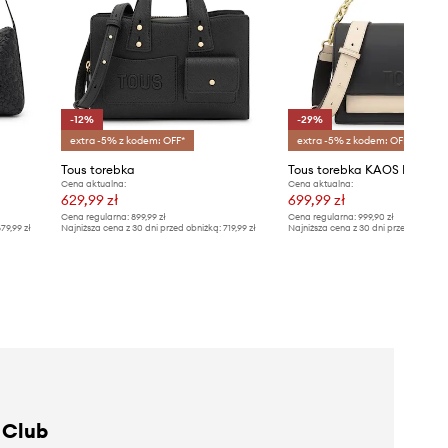
-12%
-29%
extra -5% z kodem: OFF*
extra -5% z kodem: OFF*
Tous torebka
Tous torebka KAOS ICON
Cena aktualna:
Cena aktualna:
629,99 zł
699,99 zł
Cena regularna:
899,99 zł
Cena regularna:
999,90 zł
79,99 zł
Najniższa cena z 30 dni przed obniżką:
719,99 zł
Najniższa cena z 30 dni przed obniżką
 Club