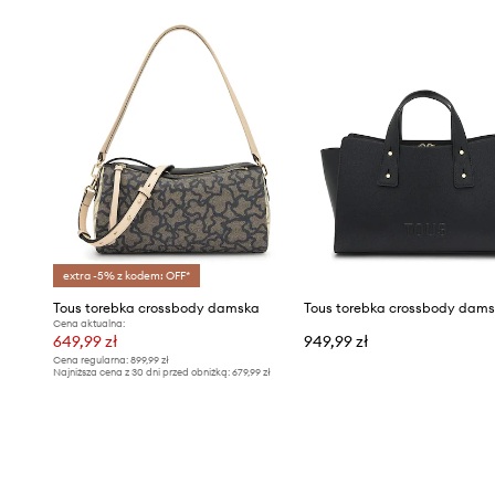
extra -5% z kodem: OFF*
Tous torebka crossbody damska
Cena aktualna:
649,99 zł
949,99 zł
Cena regularna:
899,99 zł
Najniższa cena z 30 dni przed obniżką:
679,99 zł