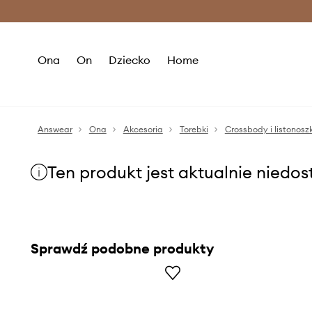
Premium Fashion Benefits >
O
Ona
On
Dziecko
Home
Answear
Ona
Akcesoria
Torebki
Crossbody i listonoszk
Ten produkt jest aktualnie niedo
Sprawdź podobne produkty