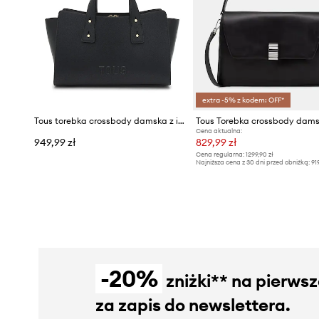
extra -5% z kodem: OFF*
Tous torebka crossbody damska z imitacji skóry
Cena aktualna:
949,99 zł
829,99 zł
Cena regularna:
1299,90 zł
Najniższa cena z 30 dni przed obniżką:
91
-20%
zniżki** na pierws
za zapis do newslettera.