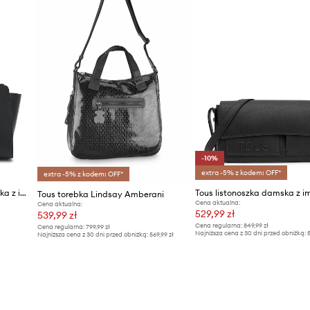
-10%
extra -5% z kodem: OFF*
extra -5% z kodem: OFF*
Tous torebka crossbody damska z imitacji skóry
Tous torebka Lindsay Amberani
Cena aktualna:
Cena aktualna:
529,99 zł
539,99 zł
Cena regularna:
849,99 zł
Cena regularna:
799,99 zł
Najniższa cena z 30 dni przed obniżką:
5
Najniższa cena z 30 dni przed obniżką:
569,99 zł