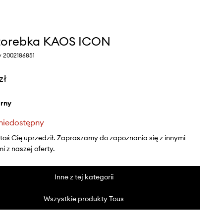
torebka KAOS ICON
y 2002186851
zł
arny
niedostępny
ktoś Cię uprzedził. Zapraszamy do zapoznania się z innymi
 z naszej oferty.
Inne z tej kategorii
Wszystkie produkty Tous