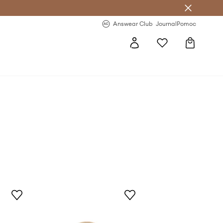
letter >
Regularne nowości >
Answear Club
Journal
Pomoc