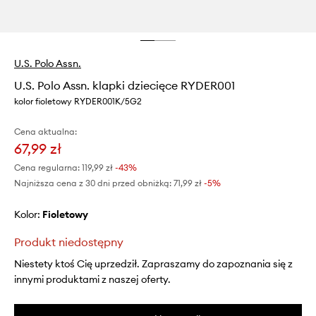
U.S. Polo Assn.
U.S. Polo Assn. klapki dziecięce RYDER001
kolor fioletowy RYDER001K/5G2
Cena aktualna:
67,99 zł
Cena regularna:
119,99 zł
-43%
Najniższa cena z 30 dni przed obniżką:
71,99 zł
 -5%
Kolor:
fioletowy
Produkt niedostępny
Niestety ktoś Cię uprzedził. Zapraszamy do zapoznania się z
innymi produktami z naszej oferty.