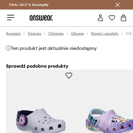
FINAL SALE %
Szczegóły
Oszczędzaj z Answear Club >
Answear
Dziecko
Chłopiec
Obuwie
Klapki i sandały
Ten produkt jest aktualnie niedostępny
Sprawdź podobne produkty