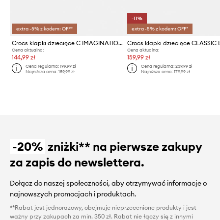
-11%
extra -5% z kodem: OFF*
extra -5% z kodem: OFF*
Crocs klapki dziecięce C IMAGINATION LIGHTS BKSTRP CLOG T
Cena aktualna:
Cena aktualna:
144,99 zł
159,99 zł
Cena regularna:
199,99 zł
Cena regularna:
239,99 zł
Najniższa cena:
159,99 zł
Najniższa cena:
179,99 zł
-20%
zniżki** na pierwsze zakupy
za zapis do newslettera.
Dołącz do naszej społeczności, aby otrzymywać informacje o
najnowszych promocjach i produktach.
**Rabat jest jednorazowy, obejmuje nieprzecenione produkty i jest
ważny przy zakupach za min. 350 zł. Rabat nie łączy się z innymi