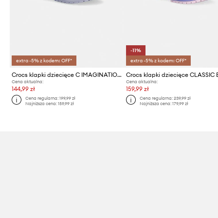
-11%
extra -5% z kodem: OFF*
extra -5% z kodem: OFF*
Crocs klapki dziecięce C IMAGINATION LIGHTS BKSTRP CLOG T
Cena aktualna:
Cena aktualna:
144,99 zł
159,99 zł
Cena regularna:
199,99 zł
Cena regularna:
239,99 zł
Najniższa cena:
159,99 zł
Najniższa cena:
179,99 zł