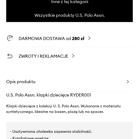
Inne z tej kategorii
Wszystkie produkty U.S. Polo Assn.
DARMOWA DOSTAWA od
280 zł
ZWROTY I REKLAMACJE
Opis produktu
U.S. Polo Assn. klapki dziecięce RYDER001
Klapki dziecięce z kolekcji U. S. Polo Assn. Wykonane z materiału
syntetycznego. Idealne na basen, plażę lub na spacer.
- Usztywniona cholewka zapewnia stabilność.
- Komfortowe wnętrze.