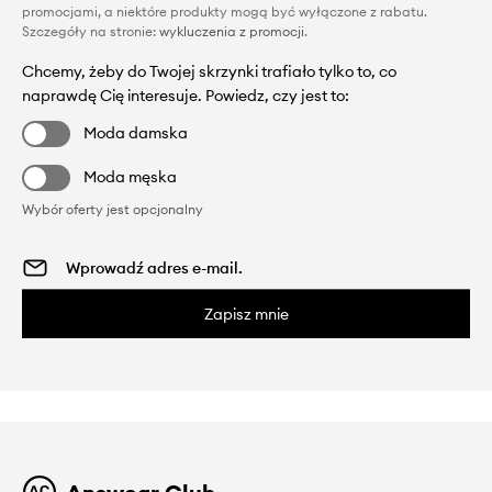
promocjami, a niektóre produkty mogą być wyłączone z rabatu.
Szczegóły na stronie:
wykluczenia z promocji
.
Chcemy, żeby do Twojej skrzynki trafiało tylko to, co
naprawdę Cię interesuje. Powiedz, czy jest to:
Moda damska
Moda męska
Wybór oferty jest opcjonalny
Zapisz mnie