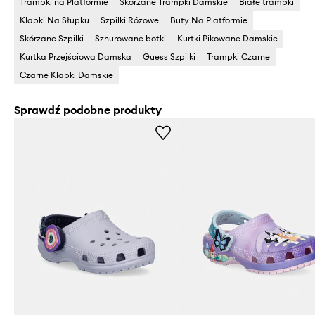
Trampki na Platformie
Skórzane Trampki Damskie
Białe trampki
Klapki Na Słupku
Szpilki Różowe
Buty Na Platformie
Skórzane Szpilki
Sznurowane botki
Kurtki Pikowane Damskie
Kurtka Przejściowa Damska
Guess Szpilki
Trampki Czarne
Czarne Klapki Damskie
Sprawdź podobne produkty