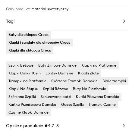
Cały produkt
:
Materiał syntetyczny
Tagi
Buty dla chłopca Crocs
Klapki i sandały dla chłopców Crocs
Klapki dla chłopca Crocs
Szpilki Beżowe
Buty Zimowe Damskie
Klapki na Platformie
Klapki Calvin Klein
Lordsy Damskie
Klapki Złote
Trampki na Platformie
Skórzane Trampki Damskie
Białe trampki
Klapki Na Słupku
Szpilki Różowe
Buty Na Platformie
Skórzane Szpilki
Sznurowane botki
Kurtki Pikowane Damskie
Kurtka Przejściowa Damska
Guess Szpilki
Trampki Czarne
Czarne Klapki Damskie
Opinie o produkcie
4.7
3