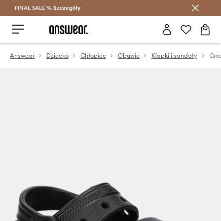
FINAL SALE %
Szczegóły
Oszczędzaj z Answear Club >
Answear
Dziecko
Chłopiec
Obuwie
Klapki i sandały