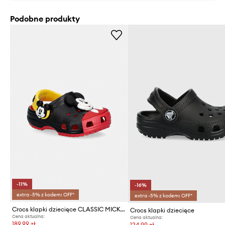
Podobne produkty
-11%
-16%
extra -5% z kodem: OFF*
extra -5% z kodem: OFF*
Crocs klapki dziecięce CLASSIC MICKEY MOUSE CLOG T
Crocs klapki dziecięce
Cena aktualna:
Cena aktualna:
189,99 zł
124,99 zł