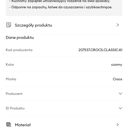
- Ruchomy zapiętek umożliwiający noszenie na dwa sposoby.
- Odporne na zapachy, łatwe do czyszczenia i szybkoschnące.
Szczegóły produktu
Dane produktu
Kod producenta
207537.CROCS.CLASSIC.KI
Kolor
czarny
Marka
Crocs
Producent
ID Produktu
Materiał