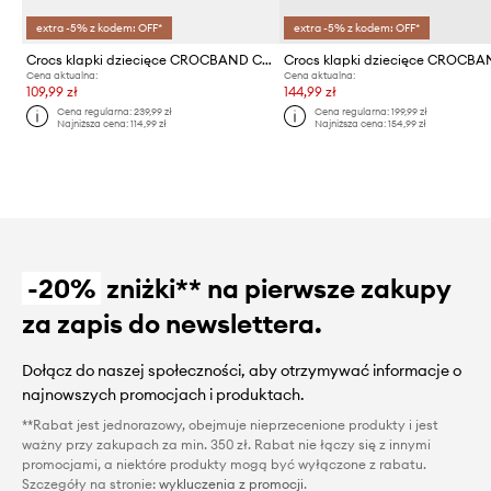
extra -5% z kodem: OFF*
extra -5% z kodem: OFF*
Crocs klapki dziecięce CROCBAND COLORFUL LIGHTS CLOG
Cena aktualna:
Cena aktualna:
109,99 zł
144,99 zł
Cena regularna:
239,99 zł
Cena regularna:
199,99 zł
Najniższa cena:
114,99 zł
Najniższa cena:
154,99 zł
-20%
zniżki** na pierwsze zakupy
za zapis do newslettera.
Dołącz do naszej społeczności, aby otrzymywać informacje o
najnowszych promocjach i produktach.
**Rabat jest jednorazowy, obejmuje nieprzecenione produkty i jest
ważny przy zakupach za min. 350 zł. Rabat nie łączy się z innymi
promocjami, a niektóre produkty mogą być wyłączone z rabatu.
Szczegóły na stronie:
wykluczenia z promocji
.