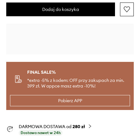
Dodaj do koszyka
FINAL SALE%
*extra -5% z kodem: OFF przy zakupach za min.
399 zł. W appce masz extra -10%!
Pobierz APP
DARMOWA DOSTAWA od
280 zł
Dostawa nawet w 24h