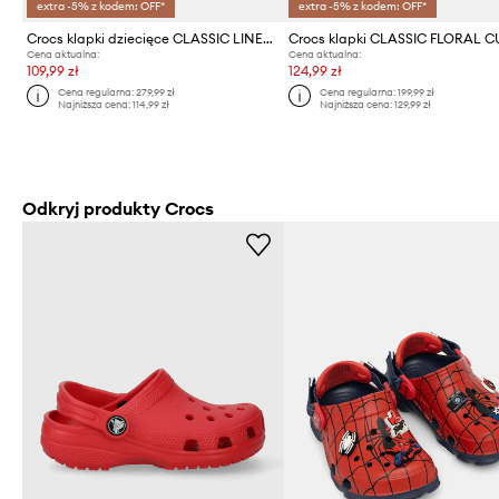
extra -5% z kodem: OFF*
extra -5% z kodem: OFF*
Crocs klapki dziecięce CLASSIC LINED SANTA CLOG
Cena aktualna:
Cena aktualna:
109,99 zł
124,99 zł
Cena regularna:
279,99 zł
Cena regularna:
199,99 zł
Najniższa cena:
114,99 zł
Najniższa cena:
129,99 zł
Odkryj produkty Crocs