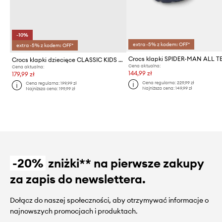
-10%
extra -5% z kodem: OFF*
extra -5% z kodem: OFF*
Crocs klapki dziecięce CLASSIC KIDS CLOG
Cena aktualna:
Cena aktualna:
144,99 zł
179,99 zł
Cena regularna:
229,99 zł
Cena regularna:
199,99 zł
Najniższa cena:
149,99 zł
Najniższa cena:
199,99 zł
-20%
zniżki** na pierwsze zakupy
za zapis do newslettera.
Dołącz do naszej społeczności, aby otrzymywać informacje o
najnowszych promocjach i produktach.