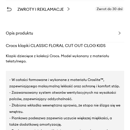
ZWROTY I REKLAMACJE
Zwrot do 30 dni
Opis produktu
Crocs klapki CLASSIC FLORAL CUT OUT CLOG KIDS
Klapki dziecięce z kolekcji Crocs. Model wykonany z materiału
tekstylnego.
- W całości formowane i wykonane z materiału Croslite™,
zapewniającego maksymalną lekkość oraz ochronę i komfort stóp.
- Zaawansowany system otworów wentylacyjnych na wysokości
palców, zapewniający oddychalność.
- Żłobiona wkładka wewnętrzna sprawia, że stopa nie ślizga się we
wnętrzu.
- Piankowa podeszwa zapewnia uczucie większej miękkości, a
także dodatkową amortyzację.