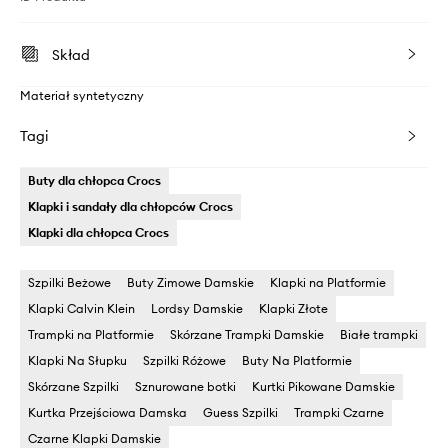
Skład
Materiał syntetyczny
Tagi
Buty dla chłopca Crocs
Klapki i sandały dla chłopców Crocs
Klapki dla chłopca Crocs
Szpilki Beżowe
Buty Zimowe Damskie
Klapki na Platformie
Klapki Calvin Klein
Lordsy Damskie
Klapki Złote
Trampki na Platformie
Skórzane Trampki Damskie
Białe trampki
Klapki Na Słupku
Szpilki Różowe
Buty Na Platformie
Skórzane Szpilki
Sznurowane botki
Kurtki Pikowane Damskie
Kurtka Przejściowa Damska
Guess Szpilki
Trampki Czarne
Czarne Klapki Damskie