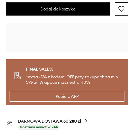
Dodaj do koszyka
FINAL SALE%
*extra -5% z kodem: OFF przy zakupach za min.
399 zł. W appce masz extra -10%!
Pobierz APP
DARMOWA DOSTAWA od
280 zł
Dostawa nawet w 24h