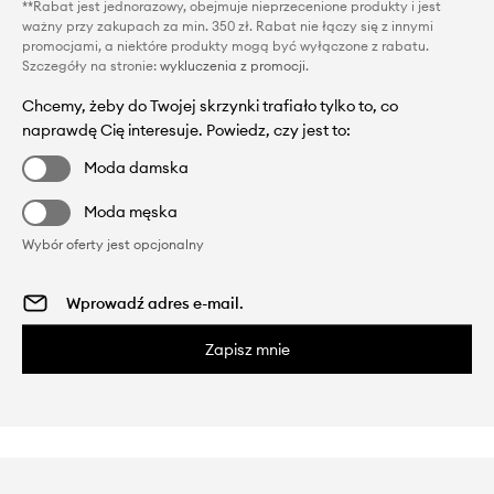
**Rabat jest jednorazowy, obejmuje nieprzecenione produkty i jest
ważny przy zakupach za min. 350 zł. Rabat nie łączy się z innymi
promocjami, a niektóre produkty mogą być wyłączone z rabatu.
Szczegóły na stronie:
wykluczenia z promocji
.
Chcemy, żeby do Twojej skrzynki trafiało tylko to, co
naprawdę Cię interesuje. Powiedz, czy jest to:
Moda damska
Moda męska
Wybór oferty jest opcjonalny
Zapisz mnie