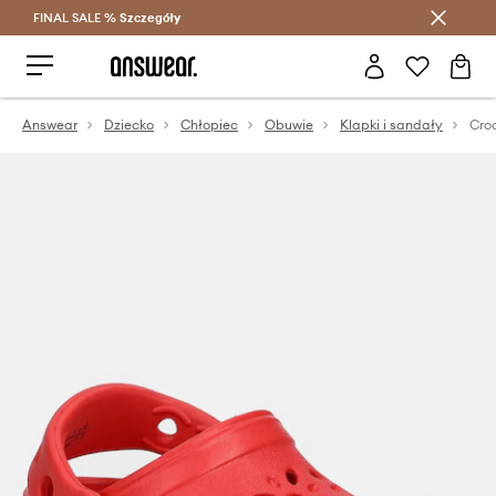
FINAL SALE %
Szczegóły
Oszczędzaj z Answear Club >
Answear
Dziecko
Chłopiec
Obuwie
Klapki i sandały