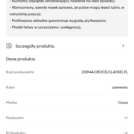
- Ruchomy zapiętek umożliwiający noszenie na dwa sposoby.
- Wzmocniony, szeroki nosek sprawia, że palce mogą leżeć luźno, w
naturalnej pozycji.
- Profilowana wkładka gwarantuje wygodę użytkowania.
- Model łatwy w czyszczeniu i pielęgnacji.
Szczegóły produktu
Dane produktu
Kod producenta
210944.CROCS.CLASSIC.FL
Kolor
czerwony
Marka
Crocs
Producent
ID Produktu