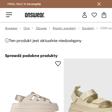
FINAL SALE %
Szczegóły
Oszczędzaj z Answear Club >
Answear
Ona
Obuwie
Klapki i sandały
Sandały
Ten produkt jest aktualnie niedostępny
Sprawdź podobne produkty