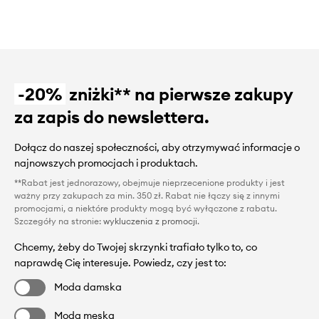
-20%
zniżki** na pierwsze zakupy
za zapis do newslettera.
Dołącz do naszej społeczności, aby otrzymywać informacje o
najnowszych promocjach i produktach.
**Rabat jest jednorazowy, obejmuje nieprzecenione produkty i jest
ważny przy zakupach za min. 350 zł. Rabat nie łączy się z innymi
promocjami, a niektóre produkty mogą być wyłączone z rabatu.
Szczegóły na stronie:
wykluczenia z promocji
.
Chcemy, żeby do Twojej skrzynki trafiało tylko to, co
naprawdę Cię interesuje. Powiedz, czy jest to:
Moda damska
Moda męska