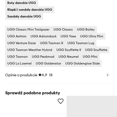
Buty damskie UGG
Klapki i sandały damskie UGG
Sandały damskie UGG
UGG Classic Mini Trailgazer
UGG Classic
UGG Bailey
UGG Ashton
UGG Adirondack
UGG Yose
UGG Ultra Mini
UGG Venture Daze
UGG Tasman X
UGG Tasman Lug
UGG Tasman Weather Hybrid
UGG Scuffette II
UGG Scuffette
UGG Tasman
UGG Peakmod
UGG Neumel
UGG Mini
UGG Lo Lowmel
UGG Goldenstar
UGG Goldenglow Slide
Opinie o produkcie
4.9
18
Sprawdź podobne produkty