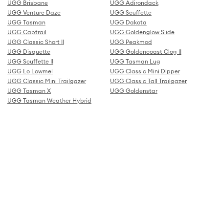
UGG Brisbane
UGG Adirondack
UGG Venture Daze
UGG Scuffette
UGG Tasman
UGG Dakota
UGG Captrail
UGG Goldenglow Slide
UGG Classic Short II
UGG Peakmod
UGG Disquette
UGG Goldencoast Clog II
UGG Scuffette II
UGG Tasman Lug
UGG Lo Lowmel
UGG Classic Mini Dipper
UGG Classic Mini Trailgazer
UGG Classic Tall Trailgazer
UGG Tasman X
UGG Goldenstar
UGG Tasman Weather Hybrid