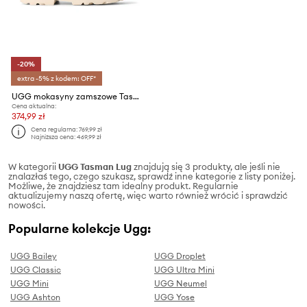
-20%
extra -5% z kodem: OFF*
UGG mokasyny zamszowe Tasman Lug
Cena aktualna:
374,99 zł
Cena regularna:
769,99 zł
Najniższa cena:
469,99 zł
W kategorii
UGG Tasman Lug
znajdują się 3 produkty, ale jeśli nie
znalazłaś tego, czego szukasz, sprawdź inne kategorie z listy poniżej.
Możliwe, że znajdziesz tam idealny produkt. Regularnie
aktualizujemy naszą ofertę, więc warto również wrócić i sprawdzić
nowości.
Popularne kolekcje Ugg:
UGG Bailey
UGG Droplet
UGG Classic
UGG Ultra Mini
UGG Mini
UGG Neumel
UGG Ashton
UGG Yose