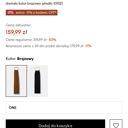
damski kolor brązowy gładki 101021
-11%
extra -5% z kodem: OFF*
Cena aktualna:
159,99 zł
Cena regularna:
319,99 zł
-50%
Najniższa cena z 30 dni przed obniżką:
179,99 zł
 -11%
Kolor:
brązowy
ONE
Dodaj do koszyka