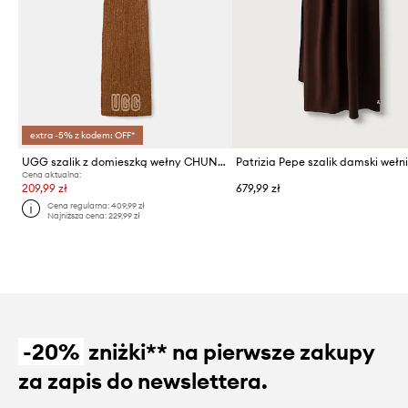
extra -5% z kodem: OFF*
UGG szalik z domieszką wełny CHUNKY
Patrizia Pepe szalik damski wełn
Cena aktualna:
209,99 zł
679,99 zł
Cena regularna:
409,99 zł
Najniższa cena:
229,99 zł
-20%
zniżki** na pierwsze zakupy
za zapis do newslettera.