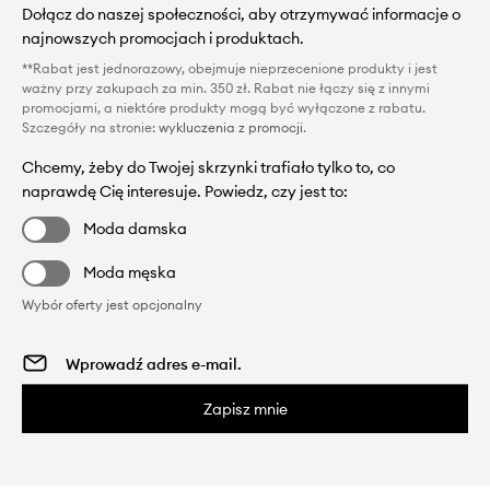
Dołącz do naszej społeczności, aby otrzymywać informacje o
najnowszych promocjach i produktach.
**Rabat jest jednorazowy, obejmuje nieprzecenione produkty i jest
ważny przy zakupach za min. 350 zł. Rabat nie łączy się z innymi
promocjami, a niektóre produkty mogą być wyłączone z rabatu.
Szczegóły na stronie:
wykluczenia z promocji
.
Chcemy, żeby do Twojej skrzynki trafiało tylko to, co
naprawdę Cię interesuje. Powiedz, czy jest to:
Moda damska
Moda męska
Wybór oferty jest opcjonalny
Zapisz mnie