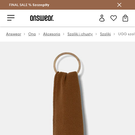
FINAL SALE %
Szczegóły
Oszczędzaj z Answear Club >
Answear
Ona
Akcesoria
Szaliki i chusty
Szaliki
UGG szal