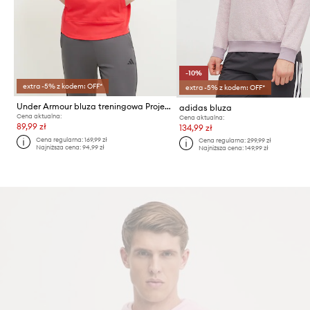
-10%
extra -5% z kodem: OFF*
extra -5% z kodem: OFF*
Under Armour bluza treningowa Project Rock
adidas bluza
Cena aktualna:
Cena aktualna:
89,99 zł
134,99 zł
Cena regularna:
169,99 zł
Cena regularna:
299,99 zł
Najniższa cena:
94,99 zł
Najniższa cena:
149,99 zł