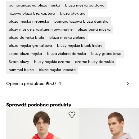
pomarańczowa bluza męska
bluza męska bordowa
różowa bluza bez kaptura
bluza błękitna
bluza męska niebieska
pomarańczowa bluza damska
bluzy męskie z kapturem oryginalne
bluza biała męska
bluza damska biala
bluza meska zielona
bluza męska granatowa
bluzy męskie black friday
szara bluza męska
bluza zielona damska
bluzy granatowe
Szare bluzy
bluzy męskie czarne
czarne bluzy damskie
hummel bluza
bluza męska lacoste
Opinie o produkcie
5.0
4
Sprawdź podobne produkty