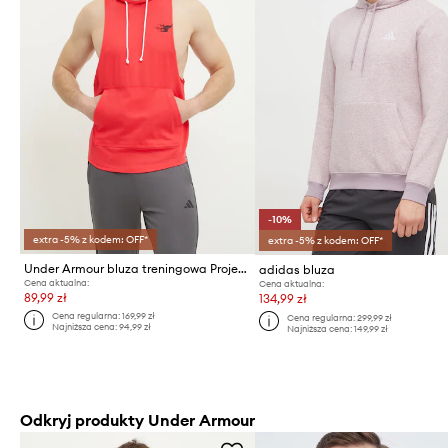
-10%
extra -5% z kodem: OFF*
extra -5% z kodem: OFF*
Under Armour bluza treningowa Project Rock
adidas bluza
Cena aktualna:
Cena aktualna:
89,99 zł
134,99 zł
Cena regularna:
169,99 zł
Cena regularna:
299,99 zł
Najniższa cena:
94,99 zł
Najniższa cena:
149,99 zł
Odkryj produkty Under Armour