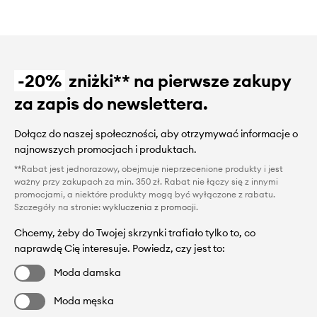
-20%
zniżki** na pierwsze zakupy
za zapis do newslettera.
Dołącz do naszej społeczności, aby otrzymywać informacje o
najnowszych promocjach i produktach.
**Rabat jest jednorazowy, obejmuje nieprzecenione produkty i jest
ważny przy zakupach za min. 350 zł. Rabat nie łączy się z innymi
promocjami, a niektóre produkty mogą być wyłączone z rabatu.
Szczegóły na stronie:
wykluczenia z promocji
.
Chcemy, żeby do Twojej skrzynki trafiało tylko to, co
naprawdę Cię interesuje. Powiedz, czy jest to:
Moda damska
Moda męska