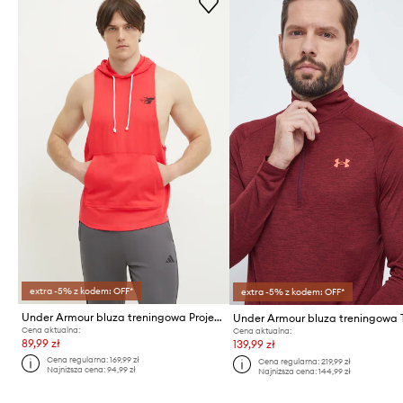
extra -5% z kodem: OFF*
extra -5% z kodem: OFF*
Under Armour bluza treningowa Project Rock
Cena aktualna:
Cena aktualna:
89,99 zł
139,99 zł
Cena regularna:
169,99 zł
Cena regularna:
219,99 zł
Najniższa cena:
94,99 zł
Najniższa cena:
144,99 zł