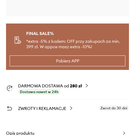
FINAL SALE%
*extra -5% z kodem: OFF przy zakupach za min.
399 zł. W appce masz extra -10%!
Pobierz APP
DARMOWA DOSTAWA od
280 zł
Dostawa nawet w 24h
ZWROTY I REKLAMACJE
Zwrot do 30 dni
Opis produktu