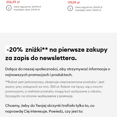
206,99 zł
179,99 zł
Cena regularna:
299,99 zł
Cena regularna:
299,99 zł
Najniższa cena:
219,99 zł
Najniższa cena:
189,99 zł
-20%
zniżki** na pierwsze zakupy
za zapis do newslettera.
Dołącz do naszej społeczności, aby otrzymywać informacje o
najnowszych promocjach i produktach.
**Rabat jest jednorazowy, obejmuje nieprzecenione produkty i jest
ważny przy zakupach za min. 350 zł. Rabat nie łączy się z innymi
promocjami, a niektóre produkty mogą być wyłączone z rabatu.
Szczegóły na stronie:
wykluczenia z promocji
.
Chcemy, żeby do Twojej skrzynki trafiało tylko to, co
naprawdę Cię interesuje. Powiedz, czy jest to: