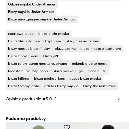
Odzież męska Under Armour
Bluzy męskie Under Armour
Bluzy nierozpinane męskie Under Armour
sportowa bluza
bluza biała męska
biała bluza damska z kapturem
bluzy męskie czarne
bluzy męskie black friday
bluzy czarne
bluza meska z kapturem
bluza z nadrukiem
bluza y2k
bluza ralph lauren męska rozpinana
columbia polar męski
lacoste bluza rozpinana
bluza meska hugo
nicce bluza
bluza hilfiger
bluza michael kors
guess bluza meska
bluza tommy jeans
adidas bluzy męskie
bluzy the north face
Opinie o produkcie
5.0
2
Podobne produkty