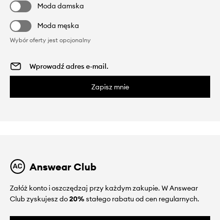
Moda damska
Moda męska
Wybór oferty jest opcjonalny
Zapisz mnie
Answear Club
Załóż konto i oszczędzaj przy każdym zakupie. W Answear
Club zyskujesz do
20%
stałego rabatu od cen regularnych.