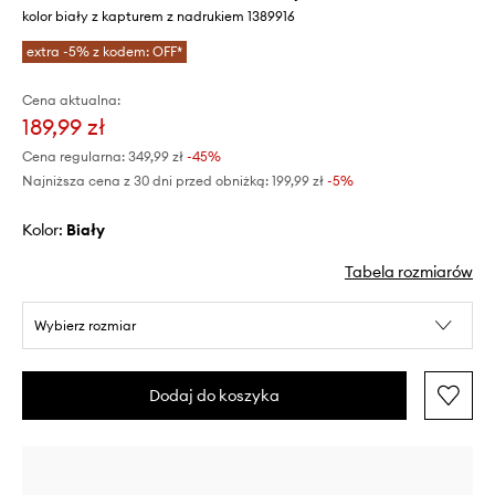
kolor biały z kapturem z nadrukiem 1389916
extra -5% z kodem: OFF*
Cena aktualna:
189,99 zł
Cena regularna:
349,99 zł
-45%
Najniższa cena z 30 dni przed obniżką:
199,99 zł
 -5%
Kolor:
biały
Tabela rozmiarów
Wybierz rozmiar
Dodaj do koszyka