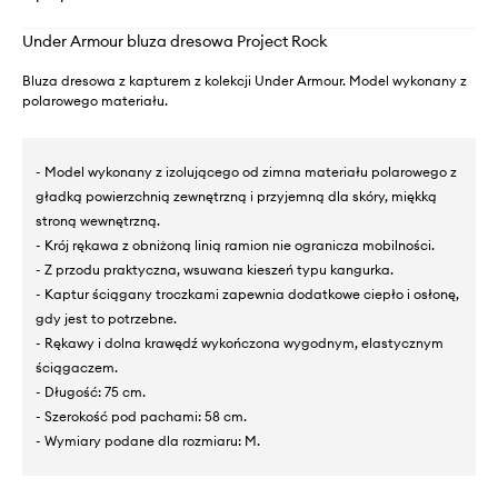
Under Armour bluza dresowa Project Rock
Bluza dresowa z kapturem z kolekcji Under Armour. Model wykonany z
polarowego materiału.
- Model wykonany z izolującego od zimna materiału polarowego z
gładką powierzchnią zewnętrzną i przyjemną dla skóry, miękką
stroną wewnętrzną.
- Krój rękawa z obniżoną linią ramion nie ogranicza mobilności.
- Z przodu praktyczna, wsuwana kieszeń typu kangurka.
- Kaptur ściągany troczkami zapewnia dodatkowe ciepło i osłonę,
gdy jest to potrzebne.
- Rękawy i dolna krawędź wykończona wygodnym, elastycznym
ściągaczem.
- Długość: 75 cm.
- Szerokość pod pachami: 58 cm.
- Wymiary podane dla rozmiaru: M.