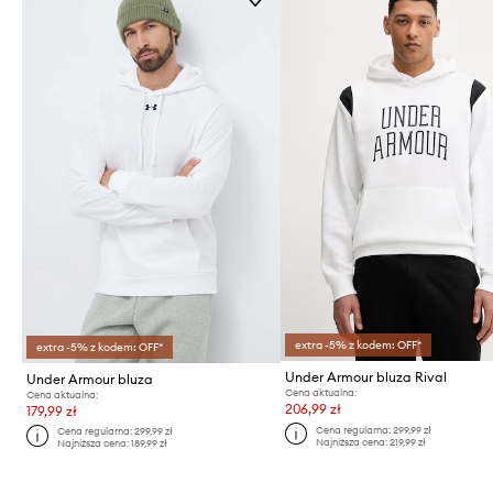
extra -5% z kodem: OFF*
extra -5% z kodem: OFF*
Under Armour bluza Rival
Under Armour bluza
Cena aktualna:
Cena aktualna:
206,99 zł
179,99 zł
Cena regularna:
299,99 zł
Cena regularna:
299,99 zł
Najniższa cena:
219,99 zł
Najniższa cena:
189,99 zł