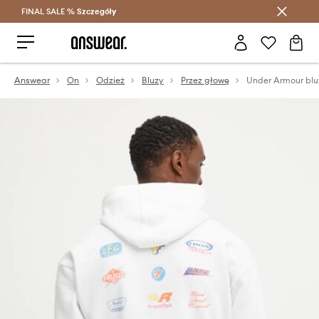
FINAL SALE %
Szczegóły
Oszczędzaj z Answear Club >
Answear
On
Odzież
Bluzy
Przez głowę