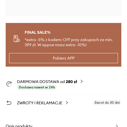
FINAL SALE%
*extra -5% z kodem: OFF przy zakupach za min.
399 zł. W appce masz extra -10%!
Pobierz APP
DARMOWA DOSTAWA od
280 zł
Dostawa nawet w 24h
ZWROTY I REKLAMACJE
Zwrot do 30 dni
Opis produktu