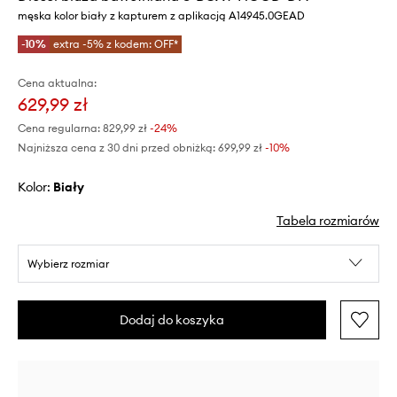
męska kolor biały z kapturem z aplikacją A14945.0GEAD
-10%
extra -5% z kodem: OFF*
Cena aktualna:
629,99 zł
Cena regularna:
829,99 zł
-24%
Najniższa cena z 30 dni przed obniżką:
699,99 zł
 -10%
Kolor:
biały
Tabela rozmiarów
Wybierz rozmiar
Dodaj do koszyka