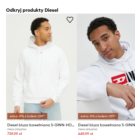
Odkryj produkty Diesel
extra -5% z kodem: OFF*
extra -5% z kodem: OFF*
Diesel bluza bawełniana S-GINN-HOOD-DIV FELPA
Cena aktualna:
Cena aktualna:
739,99 zł
649,99 zł