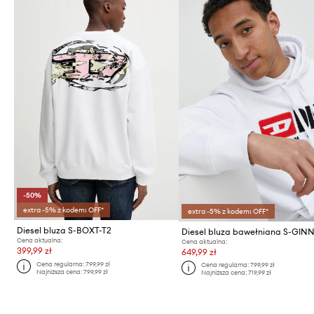
-50%
extra -5% z kodem: OFF*
extra -5% z kodem: OFF*
Diesel bluza S-BOXT-T2
Cena aktualna:
Cena aktualna:
399,99 zł
649,99 zł
Cena regularna:
799,99 zł
Cena regularna:
799,99 zł
Najniższa cena:
799,99 zł
Najniższa cena:
719,99 zł