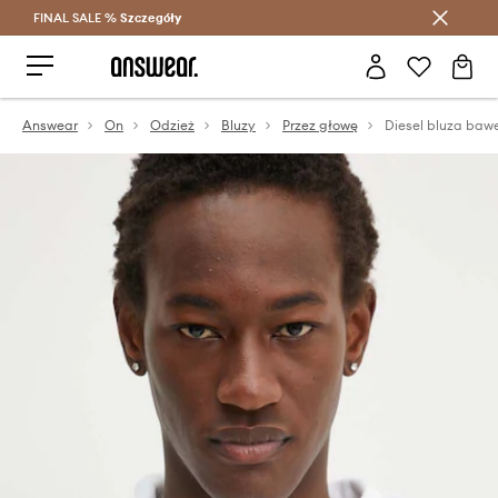
FINAL SALE %
Szczegóły
Oszczędzaj z Answear Club >
Answear
On
Odzież
Bluzy
Przez głowę