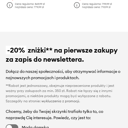
Cena regularna:
869,99 zł
Cena regularna:
799,99 zł
Najniższa cena:
779,99 zł
Najniższa cena:
719,99 zł
-20%
zniżki** na pierwsze zakupy
za zapis do newslettera.
Dołącz do naszej społeczności, aby otrzymywać informacje o
najnowszych promocjach i produktach.
**Rabat jest jednorazowy, obejmuje nieprzecenione produkty i jest
ważny przy zakupach za min. 350 zł. Rabat nie łączy się z innymi
promocjami, a niektóre produkty mogą być wyłączone z rabatu.
Szczegóły na stronie:
wykluczenia z promocji
.
Chcemy, żeby do Twojej skrzynki trafiało tylko to, co
naprawdę Cię interesuje. Powiedz, czy jest to:
Moda damska