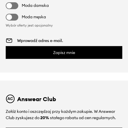
Moda damska
Moda męska
Wybór oferty jest opcjonalny
Zapisz mnie
Answear Club
Załóż konto i oszczędzaj przy każdym zakupie. W Answear
Club zyskujesz do
20%
stałego rabatu od cen regularnych.