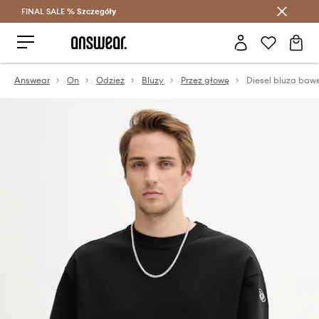
FINAL SALE %
Szczegóły
Oszczędzaj z Answear Club >
Answear
On
Odzież
Bluzy
Przez głowę