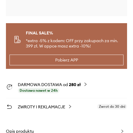
FINAL SALE%
*extra -5% z kodem: OFF przy zakupach za min.
399 zł. W appce masz extra -10%!
Pobierz APP
DARMOWA DOSTAWA od
280 zł
Dostawa nawet w 24h
ZWROTY I REKLAMACJE
Zwrot do 30 dni
Opis produktu