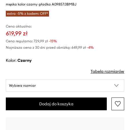
męska kolor czarny gładka A09857.0BMBJ
extra -5% z kodem: OFF*
Cena aktualna:
619,99 zł
Cena regularna:
729,99 zł
-15%
Najniższa cena z 30 dni przed obniżką:
649,99 zł
 -4%
Kolor:
czarny
Tabela rozmiarów
Wybierz rozmiar
Dodaj do koszyka