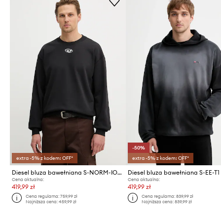
-50%
extra -5% z kodem: OFF*
extra -5% z kodem: OFF*
Diesel bluza bawełniana S-NORM-IOD
Diesel bluza bawełniana S-EE-T1
Cena aktualna:
Cena aktualna:
419,99 zł
419,99 zł
Cena regularna:
759,99 zł
Cena regularna:
839,99 zł
Najniższa cena:
459,99 zł
Najniższa cena:
839,99 zł