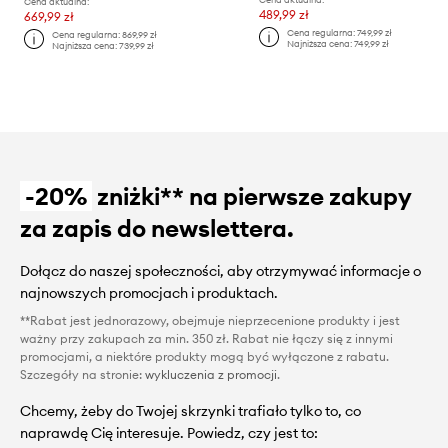
Cena aktualna:
489,99 zł
669,99 zł
Cena regularna:
749,99 zł
Cena regularna:
869,99 zł
Najniższa cena:
749,99 zł
Najniższa cena:
739,99 zł
-20%
zniżki** na pierwsze zakupy
za zapis do newslettera.
Dołącz do naszej społeczności, aby otrzymywać informacje o
najnowszych promocjach i produktach.
**Rabat jest jednorazowy, obejmuje nieprzecenione produkty i jest
ważny przy zakupach za min. 350 zł. Rabat nie łączy się z innymi
promocjami, a niektóre produkty mogą być wyłączone z rabatu.
Szczegóły na stronie:
wykluczenia z promocji
.
Chcemy, żeby do Twojej skrzynki trafiało tylko to, co
naprawdę Cię interesuje. Powiedz, czy jest to: