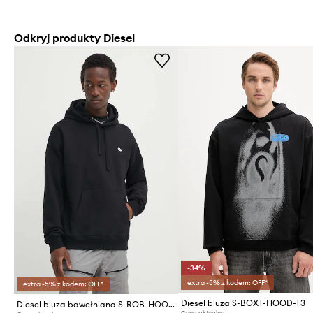
Odkryj produkty Diesel
-34%
extra -5% z kodem: OFF*
extra -5% z kodem: OFF*
Diesel bluza S-BOXT-HOOD-T3
Diesel bluza bawełniana S-ROB-HOOD-DOVAL-PJ
Cena aktualna: