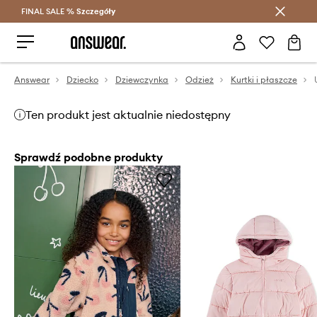
FINAL SALE %
Szczegóły
Oszczędzaj z Answear Club >
Answear
Dziecko
Dziewczynka
Odzież
Kurtki i płaszcze
Ten produkt jest aktualnie niedostępny
Sprawdź podobne produkty