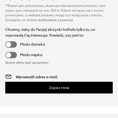
**Rabat jest jednorazowy, obejmuje nieprzecenione produkty i jest
ważny przy zakupach za min. 350 zł. Rabat nie łączy się z innymi
promocjami, a niektóre produkty mogą być wyłączone z rabatu.
Szczegóły na stronie:
wykluczenia z promocji
.
Chcemy, żeby do Twojej skrzynki trafiało tylko to, co
naprawdę Cię interesuje. Powiedz, czy jest to:
Moda damska
Moda męska
Wybór oferty jest opcjonalny
Zapisz mnie