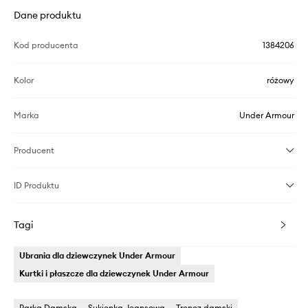
Dane produktu
Kod producenta
1384206
Kolor
różowy
Marka
Under Armour
Producent
ID Produktu
Tagi
Ubrania dla dziewczynek Under Armour
Kurtki i płaszcze dla dziewczynek Under Armour
Parka Damska
Sukienka Jeansowa
Trencz damski