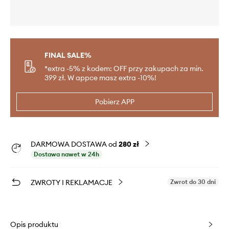
FINAL SALE%
*extra -5% z kodem: OFF przy zakupach za min.
399 zł. W appce masz extra -10%!
Pobierz APP
DARMOWA DOSTAWA od
280 zł
Dostawa nawet w 24h
ZWROTY I REKLAMACJE
Zwrot do 30 dni
Opis produktu