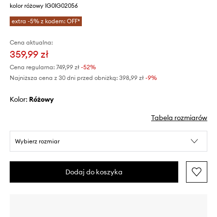
kolor różowy IG0IG02056
extra -5% z kodem: OFF*
Cena aktualna:
359,99 zł
Cena regularna:
749,99 zł
-52%
Najniższa cena z 30 dni przed obniżką:
398,99 zł
 -9%
Kolor:
różowy
Tabela rozmiarów
Wybierz rozmiar
Dodaj do koszyka