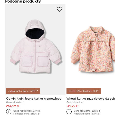
Podobne produkty
extra -5% z kodem: OFF*
extra -5% z kodem: OFF*
Calvin Klein Jeans kurtka niemowlęca
Wheat kurtka przejściowa dziec
Cena aktualna:
Cena aktualna:
254,99 zł
149,99 zł
Cena regularna:
569,99 zł
Cena regularna:
259,99 zł
Najniższa cena:
269,99 zł
Najniższa cena:
159,99 zł