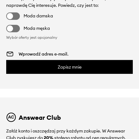
naprawdę Cię interesuje. Powiedz, czy jest to:
Moda damska
Moda męska
Wybór oferty jest opcjonalny
Zapisz mnie
Answear Club
Załóż konto i oszczędzaj przy każdym zakupie. W Answear
Club zyskujesz do
20%
stałego rabatu od cen regularnych.