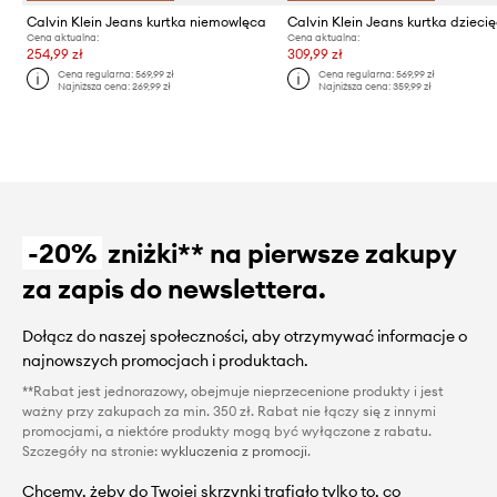
Calvin Klein Jeans kurtka niemowlęca
Calvin Klein Jeans kurtka dzieci
Cena aktualna:
Cena aktualna:
254,99 zł
309,99 zł
Cena regularna:
569,99 zł
Cena regularna:
569,99 zł
Najniższa cena:
269,99 zł
Najniższa cena:
359,99 zł
-20%
zniżki** na pierwsze zakupy
za zapis do newslettera.
Dołącz do naszej społeczności, aby otrzymywać informacje o
najnowszych promocjach i produktach.
**Rabat jest jednorazowy, obejmuje nieprzecenione produkty i jest
ważny przy zakupach za min. 350 zł. Rabat nie łączy się z innymi
promocjami, a niektóre produkty mogą być wyłączone z rabatu.
Szczegóły na stronie:
wykluczenia z promocji
.
Chcemy, żeby do Twojej skrzynki trafiało tylko to, co