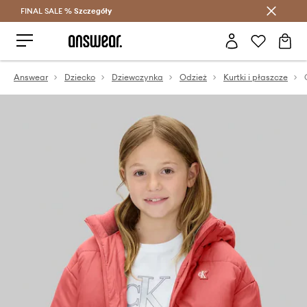
FINAL SALE %
Szczegóły
Oszczędzaj z Answear Club >
Answear
Dziecko
Dziewczynka
Odzież
Kurtki i płaszcze