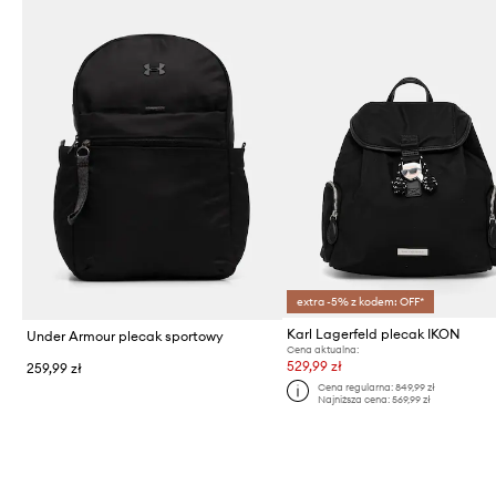
extra -5% z kodem: OFF*
Karl Lagerfeld plecak IKON
Under Armour plecak sportowy
Cena aktualna:
529,99 zł
259,99 zł
Cena regularna:
849,99 zł
Najniższa cena:
569,99 zł