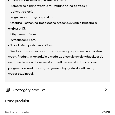
- Z przodu kieszonki zapinane na suwak.
- Komora ściągana troczkami i zapinana na zatrzask.
- Uchwyt do ręki.
- Regulowana długość pasków.
- Osobna kieszeń na bezpieczne przechowywanie laptopa o
wielkości 13'.
- Głębokość: 16 cm.
- Wysokość: 34 cm.
- Szerokość u podstawy: 23 cm.
- Wodoodporność oznacza podwyższoną odporność na działanie
wody. Produkt w kontakcie z wodą zachowuje swoje właściwości,
co pozwala na większy komfort użytkowania dzięki niższemu
progowi przemakalności, nie gwarantuje jednak całkowitej
wodoszczelności.
Szczegóły produktu
Dane produktu
Kod producenta
1369211