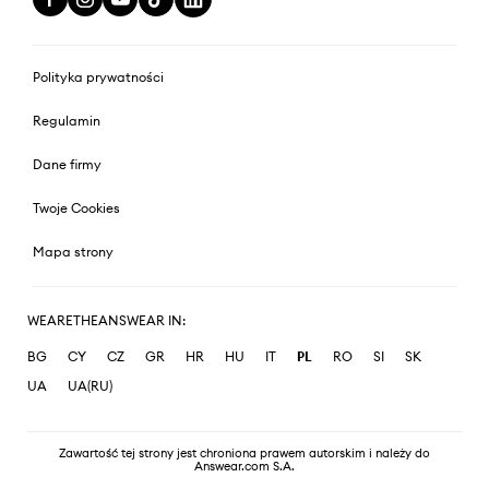
Polityka prywatności
Regulamin
Dane firmy
Twoje Cookies
Mapa strony
WEARETHEANSWEAR IN:
BG
CY
CZ
GR
HR
HU
IT
PL
RO
SI
SK
UA
UA(RU)
Zawartość tej strony jest chroniona prawem autorskim i należy do
Answear.com S.A.