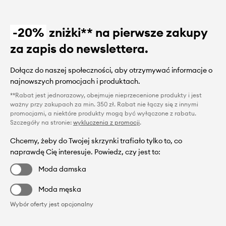
-20%
zniżki** na pierwsze zakupy
za zapis do newslettera.
Dołącz do naszej społeczności, aby otrzymywać informacje o
najnowszych promocjach i produktach.
**Rabat jest jednorazowy, obejmuje nieprzecenione produkty i jest
ważny przy zakupach za min. 350 zł. Rabat nie łączy się z innymi
promocjami, a niektóre produkty mogą być wyłączone z rabatu.
Szczegóły na stronie:
wykluczenia z promocji
.
Chcemy, żeby do Twojej skrzynki trafiało tylko to, co
naprawdę Cię interesuje. Powiedz, czy jest to:
Moda damska
Moda męska
Wybór oferty jest opcjonalny