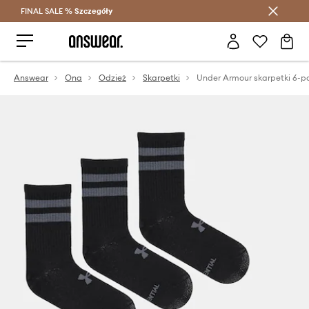
FINAL SALE %
Szczegóły
Oszczędzaj z Answear Club >
Answear
Ona
Odzież
Skarpetki
Under Armour skarpetki 6-p