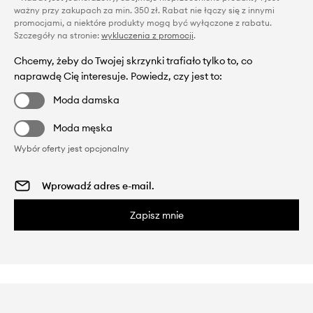
ważny przy zakupach za min. 350 zł. Rabat nie łączy się z innymi
promocjami, a niektóre produkty mogą być wyłączone z rabatu.
Szczegóły na stronie:
wykluczenia z promocji
.
Chcemy, żeby do Twojej skrzynki trafiało tylko to, co
naprawdę Cię interesuje. Powiedz, czy jest to:
Moda damska
Moda męska
Wybór oferty jest opcjonalny
Zapisz mnie