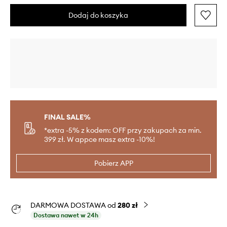
Dodaj do koszyka
FINAL SALE%
*extra -5% z kodem: OFF przy zakupach za min.
399 zł. W appce masz extra -10%!
Pobierz APP
DARMOWA DOSTAWA od
280 zł
Dostawa nawet w 24h