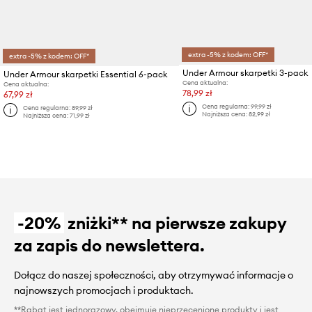
extra -5% z kodem: OFF*
extra -5% z kodem: OFF*
Under Armour skarpetki 3-pack
Under Armour skarpetki Essential 6-pack
Cena aktualna:
Cena aktualna:
78,99 zł
67,99 zł
Cena regularna:
99,99 zł
Cena regularna:
89,99 zł
Najniższa cena:
82,99 zł
Najniższa cena:
71,99 zł
-20%
zniżki** na pierwsze zakupy
za zapis do newslettera.
Dołącz do naszej społeczności, aby otrzymywać informacje o
najnowszych promocjach i produktach.
**Rabat jest jednorazowy, obejmuje nieprzecenione produkty i jest