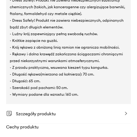
- Dress Safely! Produkt nie zawiera niebezpiecznych substancji
chemicznych (takich, jak kancerogenne czy alergizujące barwniki,
ftalany, formaldehyd czy metale ciężkie).
- Dress Safely! Produkt nie zawiera niebezpiecznych, odpinanych
bądź zbyt długich elementów.
- Luźny krój zapewniający pełną swobodę ruchów.
- Krótkie zapięcie na guziki.
- Krój rękawa z obniżoną linią ramion nie ogranicza mobilności.
- Rękawy i dolna krawędź zakończona ściągaczami chroniącymi
przed niekorzystnymi warunkami atmosferycznymi.
- Z przodu praktyczna, wsuwana kieszeń typu kangurka.
- Długość rękawa(mierzona od kołnierza): 70 cm.
- Długość: 65 cm.
- Szerokość pod pachami: 50 cm.
- Wymiary podane dla wzrostu: 160 cm.
Szczegóły produktu
Cechy produktu