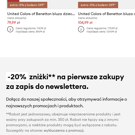
extra -5% z kodem: OFF*
extra -5% z kodem: OFF*
United Colors of Benetton bluza dziecięca bawełniana
Cena aktualna:
Cena aktualna:
79,99 zł
104,99 zł
Cena regularna:
119,99 zł
Cena regularna:
179,99 zł
Najniższa cena:
89,99 zł
Najniższa cena:
109,99 zł
-20%
zniżki** na pierwsze zakupy
za zapis do newslettera.
Dołącz do naszej społeczności, aby otrzymywać informacje o
najnowszych promocjach i produktach.
**Rabat jest jednorazowy, obejmuje nieprzecenione produkty i jest
ważny przy zakupach za min. 350 zł. Rabat nie łączy się z innymi
promocjami, a niektóre produkty mogą być wyłączone z rabatu.
Szczegóły na stronie:
wykluczenia z promocji
.