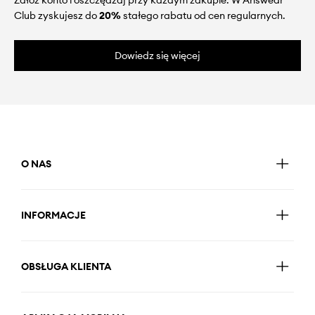
Załóż konto i oszczędzaj przy każdym zakupie. W Answear
Club zyskujesz do
20%
stałego rabatu od cen regularnych.
Dowiedz się więcej
O NAS
INFORMACJE
OBSŁUGA KLIENTA