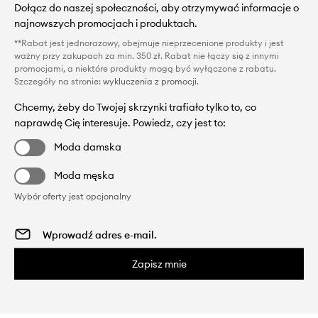
Dołącz do naszej społeczności, aby otrzymywać informacje o
najnowszych promocjach i produktach.
**Rabat jest jednorazowy, obejmuje nieprzecenione produkty i jest
ważny przy zakupach za min. 350 zł. Rabat nie łączy się z innymi
promocjami, a niektóre produkty mogą być wyłączone z rabatu.
Szczegóły na stronie:
wykluczenia z promocji
.
Chcemy, żeby do Twojej skrzynki trafiało tylko to, co
naprawdę Cię interesuje. Powiedz, czy jest to:
Moda damska
Moda męska
Wybór oferty jest opcjonalny
Zapisz mnie