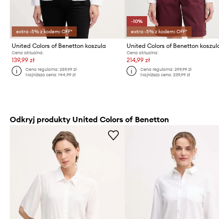
-10%
extra -5% z kodem: OFF*
extra -5% z kodem: OFF*
United Colors of Benetton koszula
Cena aktualna:
Cena aktualna:
139,99 zł
214,99 zł
Cena regularna:
259,99 zł
Cena regularna:
299,99 zł
Najniższa cena:
144,99 zł
Najniższa cena:
239,99 zł
Odkryj produkty United Colors of Benetton