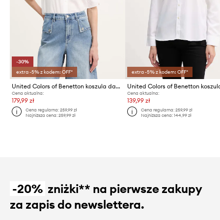
-30%
extra -5% z kodem: OFF*
extra -5% z kodem: OFF*
United Colors of Benetton koszula damska z wiskozy
United Colors of Benetton koszul
Cena aktualna:
Cena aktualna:
179,99 zł
139,99 zł
Cena regularna:
259,99 zł
Cena regularna:
259,99 zł
Najniższa cena:
259,99 zł
Najniższa cena:
144,99 zł
-20%
zniżki** na pierwsze zakupy
za zapis do newslettera.