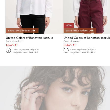
-10%
extra -5% z kodem: OFF*
extra -5% z kodem: OFF*
United Colors of Benetton koszula
Cena aktualna:
Cena aktualna:
139,99 zł
214,99 zł
Cena regularna:
259,99 zł
Cena regularna:
299,99 zł
Najniższa cena:
144,99 zł
Najniższa cena:
239,99 zł