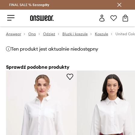
FINAL SALE %
Szczegóły
Oszczędzaj z Answear Club >
Answear
Ona
Odzież
Bluzki i koszule
Koszule
Ten produkt jest aktualnie niedostępny
Sprawdź podobne produkty