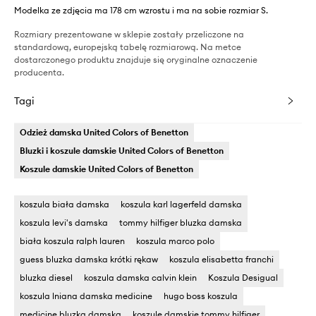
Modelka ze zdjęcia ma 178 cm wzrostu i ma na sobie rozmiar S.
Rozmiary prezentowane w sklepie zostały przeliczone na
standardową, europejską tabelę rozmiarową. Na metce
dostarczonego produktu znajduje się oryginalne oznaczenie
producenta.
Tagi
Odzież damska United Colors of Benetton
Bluzki i koszule damskie United Colors of Benetton
Koszule damskie United Colors of Benetton
koszula biała damska
koszula karl lagerfeld damska
koszula levi's damska
tommy hilfiger bluzka damska
biała koszula ralph lauren
koszula marco polo
guess bluzka damska krótki rękaw
koszula elisabetta franchi
bluzka diesel
koszula damska calvin klein
Koszula Desigual
koszula lniana damska medicine
hugo boss koszula
medicine bluzka damska
koszule damskie tommy hilfiger