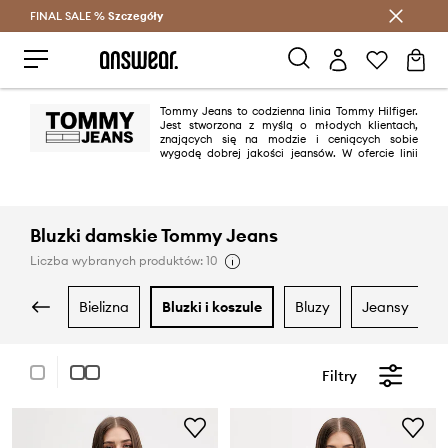
FINAL SALE %
Szczegóły
Oszczędzaj z Answear Club >
Tommy Jeans to codzienna linia Tommy Hilfiger.
Jest stworzona z myślą o młodych klientach,
znających się na modzie i ceniących sobie
wygodę dobrej jakości jeansów. W ofercie linii
znajdują się nie tylko spodnie, ale też bluzki czy bluzy, zarówno dla kobiet
jak i mężczyzn.
Bluzki damskie Tommy Jeans
Liczba wybranych produktów: 10
bielizna
bluzki i koszule
bluzy
jeansy
Filtry