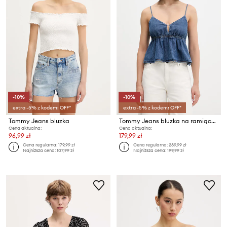
-10%
-10%
extra -5% z kodem: OFF*
extra -5% z kodem: OFF*
Tommy Jeans bluzka
Tommy Jeans bluzka na ramiączkach damska jeansowa
Cena aktualna:
Cena aktualna:
96,99 zł
179,99 zł
Cena regularna:
179,99 zł
Cena regularna:
289,99 zł
Najniższa cena:
107,99 zł
Najniższa cena:
199,99 zł