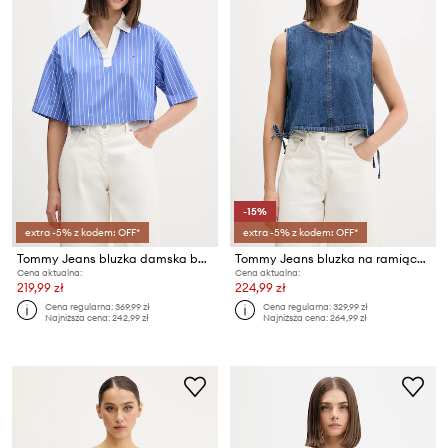
-15%
extra -5% z kodem: OFF*
extra -5% z kodem: OFF*
Tommy Jeans bluzka damska bawełniana
Tommy Jeans bluzka na ramiączkach damska jeansowa
Cena aktualna:
Cena aktualna:
219,99 zł
224,99 zł
Cena regularna:
369,99 zł
Cena regularna:
329,99 zł
Najniższa cena:
242,99 zł
Najniższa cena:
264,99 zł