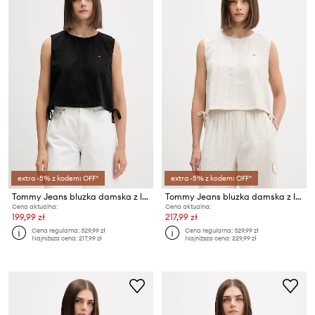
extra -5% z kodem: OFF*
extra -5% z kodem: OFF*
Tommy Jeans bluzka damska z lnem
Tommy Jeans bluzka damska z lnem
Cena aktualna:
Cena aktualna:
199,99 zł
217,99 zł
Cena regularna:
329,99 zł
Cena regularna:
329,99 zł
Najniższa cena:
217,99 zł
Najniższa cena:
229,99 zł