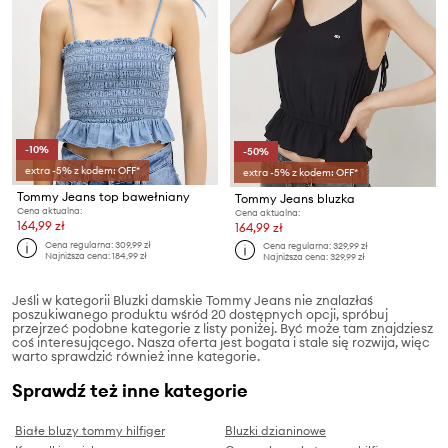
-10%
-50%
extra -5% z kodem: OFF*
extra -5% z kodem: OFF*
Tommy Jeans top bawełniany
Tommy Jeans bluzka
Cena aktualna:
Cena aktualna:
164,99 zł
164,99 zł
Cena regularna:
309,99 zł
Cena regularna:
329,99 zł
Najniższa cena:
184,99 zł
Najniższa cena:
329,99 zł
Jeśli w kategorii Bluzki damskie Tommy Jeans nie znalazłaś
poszukiwanego produktu wśród 20 dostępnych opcji, spróbuj
przejrzeć podobne kategorie z listy poniżej. Być może tam znajdziesz
coś interesującego. Nasza oferta jest bogata i stale się rozwija, więc
warto sprawdzić również inne kategorie.
Sprawdź też inne kategorie
Białe bluzy tommy hilfiger
Bluzki dzianinowe