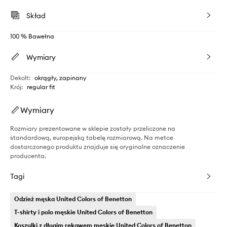
Skład
100 % Bawełna
Wymiary
Dekolt
:
okrągły, zapinany
Krój
:
regular fit
Wymiary
Rozmiary prezentowane w sklepie zostały przeliczone na
standardową, europejską tabelę rozmiarową. Na metce
dostarczonego produktu znajduje się oryginalne oznaczenie
producenta.
Tagi
Odzież męska United Colors of Benetton
T-shirty i polo męskie United Colors of Benetton
Koszulki z długim rękawem męskie United Colors of Benetton