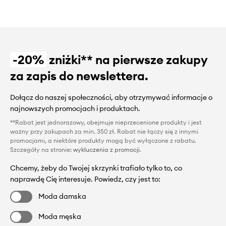
-20%
zniżki** na pierwsze zakupy
za zapis do newslettera.
Dołącz do naszej społeczności, aby otrzymywać informacje o
najnowszych promocjach i produktach.
**Rabat jest jednorazowy, obejmuje nieprzecenione produkty i jest
ważny przy zakupach za min. 350 zł. Rabat nie łączy się z innymi
promocjami, a niektóre produkty mogą być wyłączone z rabatu.
Szczegóły na stronie:
wykluczenia z promocji
.
Chcemy, żeby do Twojej skrzynki trafiało tylko to, co
naprawdę Cię interesuje. Powiedz, czy jest to:
Moda damska
Moda męska