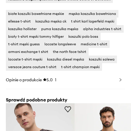
białe koszulki bawełniane męskie
męska koszulka bawełniana
ellesse t-shirt
koszulka męska ck
t shirt karl lagerfeld męski
koszulka hollister
puma koszulka męska
alpha industries t-shirt
biały t-shirt męski tommy hilfiger
koszulki polo boss
t-shirt męski guess
lacoste longsleeve
medicine t-shirt
armani exchange t shirt
the north face tshirt
lacoste t-shirt męski
koszulka diesel męska
koszulki salewa
versace jeans couture t-shirt
t-shirt champion męski
Opinie o produkcie
5.0
1
Sprawdź podobne produkty