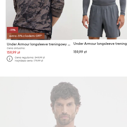
-11%
extra -5% z kodem: OFF*
Under Armour longsleeve trenin
Under Armour longsleeve treningowy Project Rock
Cena aktualna:
159,99 zł
159,99 zł
Cena regularna:
349,99 zł
Najniższa cena:
179,99 zł