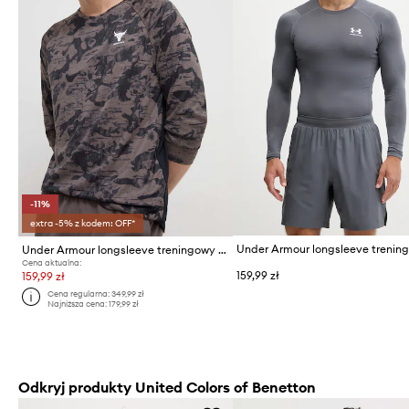
-11%
extra -5% z kodem: OFF*
Under Armour longsleeve trenin
Under Armour longsleeve treningowy Project Rock
Cena aktualna:
159,99 zł
159,99 zł
Cena regularna:
349,99 zł
Najniższa cena:
179,99 zł
Odkryj produkty United Colors of Benetton