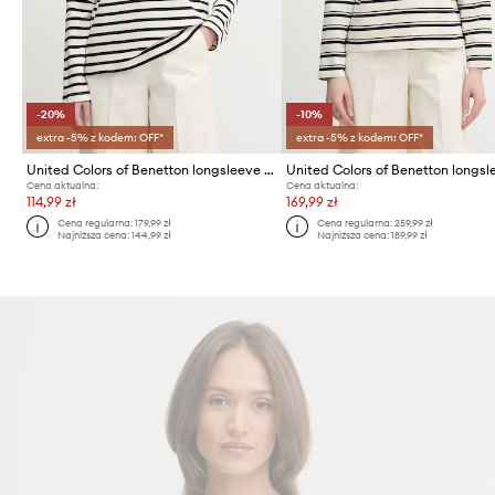
-20%
-10%
extra -5% z kodem: OFF*
extra -5% z kodem: OFF*
United Colors of Benetton longsleeve damski bawełniany
Cena aktualna:
Cena aktualna:
114,99 zł
169,99 zł
Cena regularna:
179,99 zł
Cena regularna:
259,99 zł
Najniższa cena:
144,99 zł
Najniższa cena:
189,99 zł