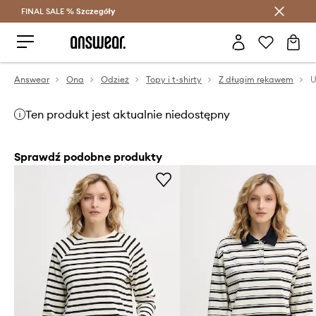
FINAL SALE %
Szczegóły
Oszczędzaj z Answear Club >
Answear
Ona
Odzież
Topy i t-shirty
Z długim rękawem
Ten produkt jest aktualnie niedostępny
Sprawdź podobne produkty