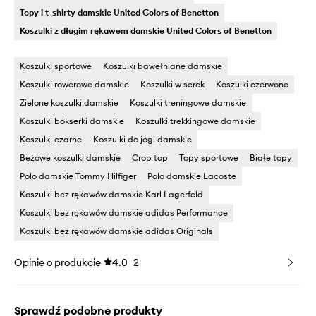
Topy i t-shirty damskie United Colors of Benetton
Koszulki z długim rękawem damskie United Colors of Benetton
Koszulki sportowe
Koszulki bawełniane damskie
Koszulki rowerowe damskie
Koszulki w serek
Koszulki czerwone
Zielone koszulki damskie
Koszulki treningowe damskie
Koszulki bokserki damskie
Koszulki trekkingowe damskie
Koszulki czarne
Koszulki do jogi damskie
Beżowe koszulki damskie
Crop top
Topy sportowe
Białe topy
Polo damskie Tommy Hilfiger
Polo damskie Lacoste
Koszulki bez rękawów damskie Karl Lagerfeld
Koszulki bez rękawów damskie adidas Performance
Koszulki bez rękawów damskie adidas Originals
Opinie o produkcie
4.0
2
Sprawdź podobne produkty