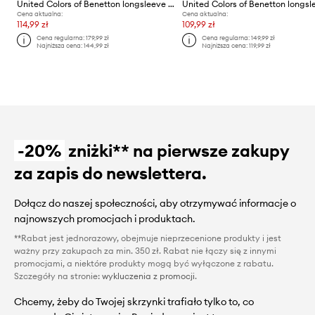
United Colors of Benetton longsleeve damski bawełniany
Cena aktualna:
Cena aktualna:
114,99 zł
109,99 zł
Cena regularna:
179,99 zł
Cena regularna:
149,99 zł
Najniższa cena:
144,99 zł
Najniższa cena:
119,99 zł
-20%
zniżki** na pierwsze zakupy
za zapis do newslettera.
Dołącz do naszej społeczności, aby otrzymywać informacje o
najnowszych promocjach i produktach.
**Rabat jest jednorazowy, obejmuje nieprzecenione produkty i jest
ważny przy zakupach za min. 350 zł. Rabat nie łączy się z innymi
promocjami, a niektóre produkty mogą być wyłączone z rabatu.
Szczegóły na stronie:
wykluczenia z promocji
.
Chcemy, żeby do Twojej skrzynki trafiało tylko to, co