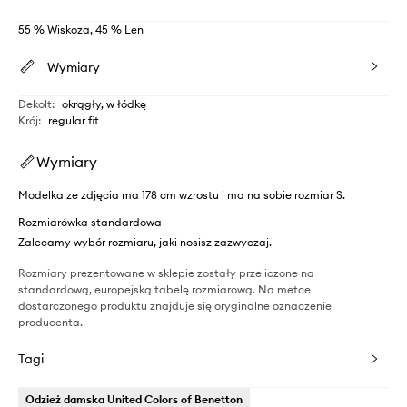
55 % Wiskoza, 45 % Len
Wymiary
Dekolt
:
okrągły, w łódkę
Krój
:
regular fit
Wymiary
Modelka ze zdjęcia ma 178 cm wzrostu i ma na sobie rozmiar S.
Rozmiarówka standardowa
Zalecamy wybór rozmiaru, jaki nosisz zazwyczaj.
Rozmiary prezentowane w sklepie zostały przeliczone na
standardową, europejską tabelę rozmiarową. Na metce
dostarczonego produktu znajduje się oryginalne oznaczenie
producenta.
Tagi
Odzież damska United Colors of Benetton