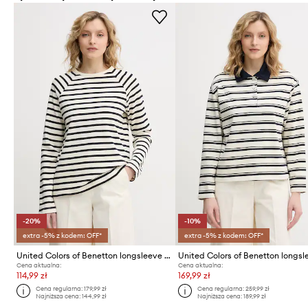
-20%
-10%
extra -5% z kodem: OFF*
extra -5% z kodem: OFF*
United Colors of Benetton longsleeve damski bawełniany
Cena aktualna:
Cena aktualna:
114,99 zł
169,99 zł
Cena regularna:
179,99 zł
Cena regularna:
259,99 zł
Najniższa cena:
144,99 zł
Najniższa cena:
189,99 zł