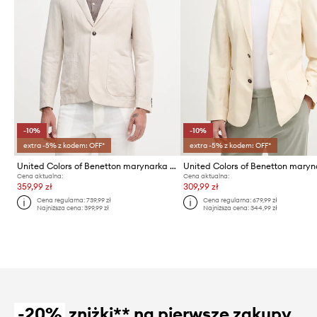
-10%
-10%
extra -5% z kodem: OFF*
extra -5% z kodem: OFF*
United Colors of Benetton marynarka jednorzędowa męska z dodatkiem lnu
Cena aktualna:
Cena aktualna:
359,99 zł
309,99 zł
Cena regularna:
739,99 zł
Cena regularna:
679,99 zł
Najniższa cena:
399,99 zł
Najniższa cena:
344,99 zł
-20%
zniżki** na pierwsze zakupy