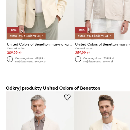
-10%
-10%
extra -5% z kodem: OFF*
extra -5% z kodem: OFF*
United Colors of Benetton marynarka jednorzędowa męska z dodatkiem lnu
Cena aktualna:
Cena aktualna:
309,99 zł
359,99 zł
Cena regularna:
679,99 zł
Cena regularna:
739,99 zł
Najniższa cena:
344,99 zł
Najniższa cena:
399,99 zł
Odkryj produkty United Colors of Benetton