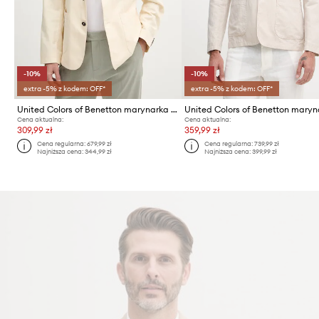
-10%
-10%
extra -5% z kodem: OFF*
extra -5% z kodem: OFF*
United Colors of Benetton marynarka jednorzędowa męska z dodatkiem lnu
Cena aktualna:
Cena aktualna:
309,99 zł
359,99 zł
Cena regularna:
679,99 zł
Cena regularna:
739,99 zł
Najniższa cena:
344,99 zł
Najniższa cena:
399,99 zł