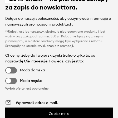
za zapis do newslettera.
Dołącz do naszej społeczności, aby otrzymywać informacje o
najnowszych promocjach i produktach.
**Rabat jest jednorazowy, obejmuje nieprzecenione produkty i jest
ważny przy zakupach za min. 350 zł. Rabat nie łączy się z innymi
promocjami, a niektóre produkty mogą być wyłączone z rabatu.
Szczegóły na stronie:
wykluczenia z promocji
.
Chcemy, żeby do Twojej skrzynki trafiało tylko to, co
naprawdę Cię interesuje. Powiedz, czy jest to:
Moda damska
Moda męska
Wybór oferty jest opcjonalny
Zapisz mnie