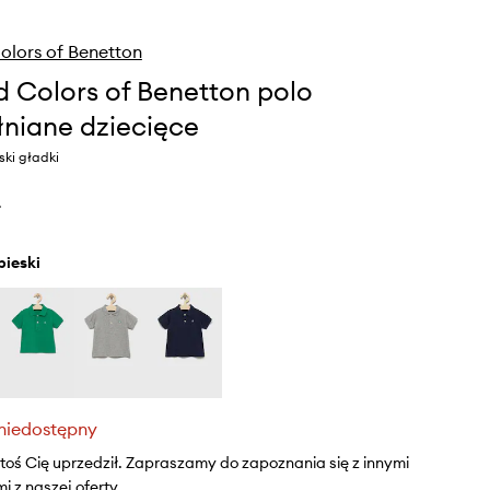
olors of Benetton
d Colors of Benetton polo
niane dziecięce
ski gładki
ł
ebieski
niedostępny
ktoś Cię uprzedził. Zapraszamy do zapoznania się z innymi
 z naszej oferty.