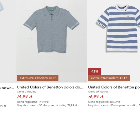
-12%
extra -5% z kodem: OFF*
extra -5% z kodem: OFF*
United Colors of Benetton polo z domieszką lnu dziecięce
United Colors of Benetton polo bawełniane dziecięce
Cena aktualna:
Cena aktualna:
74,99 zł
76,99 zł
Cena regularna:
149,99 zł
Cena regularna:
109,99 zł
Najniższa cena z 30 dni przed obniżką:
79,99 zł
Najniższa cena z 30 dni przed obniżką:
8
,99 zł