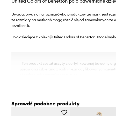
United Colors of Benetton polo bawełniane dzie
Uwaga: oryginalna rozmiarówka produktów tej marki jest roz
że rozmiary na metkach mogą różnić się od zamawianych ze
przelicznik.
Polo dziecięce z kolekcji United Colors of Benetton. Model wyk
- Ten produkt został uszyty z certyfikowanej bawełny orga
uprawiana i zbierana z roślin niezmodyfikowanych genet
chemicznych nawozów pestycydów.
- Dress Safely! Produkt nie zawiera niebezpiecznych sub
(takich, jak kancerogenne czy alergizujące barwniki, fta
metale ciężkie).
- Dress Safely! Produkt nie zawiera niebezpiecznych, od
Sprawdź podobne produkty
elementów.
- Prosty fason.
- Model z kołnierzykiem.