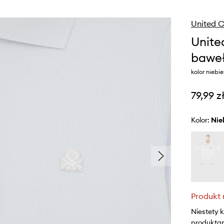
United C
Unite
baweł
kolor niebie
79,99 z
Kolor:
ni
Produkt 
Niestety 
produktami