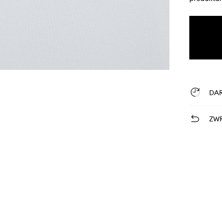
DA
ZWR