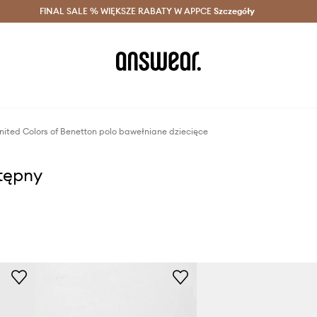
szczędzaj z Answear Club >
FINAL SALE % WIĘKSZE RABATY W APPCE
Dostawa nawet w 24h >
Szczegóły
News
nited Colors of Benetton polo bawełniane dziecięce
stępny