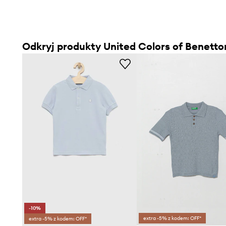
Odkryj produkty United Colors of Benetto
-10%
extra -5% z kodem: OFF*
extra -5% z kodem: OFF*