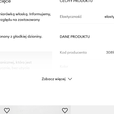
cięce
CECHY PRODUKTU
miarówką włoską. Informujemy,
Elastyczność
elast
 względu na zastosowany
onany z gładkiej dzianiny.
DANE PRODUKTU
Kod producenta
308
nicznej, która jest
Kolor
ycznie, bez użycia
Zobacz więcej
stancji chemicznych
Marka
U
lany, formaldehyd czy
pinanych bądź zbyt długich
Producent