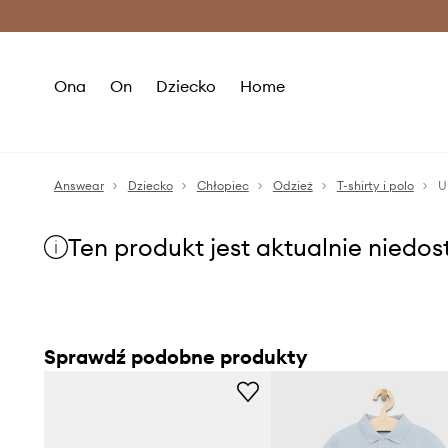
Premium Fashion Benefits >
O
Ona
On
Dziecko
Home
Answear
Dziecko
Chłopiec
Odzież
T-shirty i polo
U
Ten produkt jest aktualnie niedo
Sprawdź podobne produkty