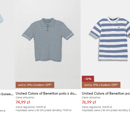
ID Produktu
-12%
extra -5% z kodem: OFF*
extra -5% z kodem: OFF*
United Colors of Benetton polo z domieszką lnu dziecięce
United Colors of Benetton polo bawełniane dziecięce
Cena aktualna:
Cena aktualna:
74,99 zł
76,99 zł
Cena regularna:
149,99 zł
Cena regularna:
109,99 zł
Najniższa cena z 30 dni przed obniżką:
79,99 zł
Najniższa cena z 30 dni przed obniżką:
8
,99 zł