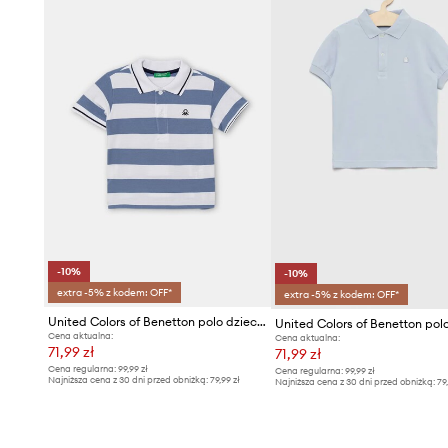
- Krótkie zapięcie na guziki.
- Cienka, elastyczna dzianina.
- Długość: 36 cm.
- Szerokość pod pachami: 28 cm.
- Wymiary podane dla wzrostu: 82 cm.
-10%
-10%
extra -5% z kodem: OFF*
extra -5% z kodem: OFF*
United Colors of Benetton polo dziecięce bawełniane
Cena aktualna:
Cena aktualna:
71,99 zł
71,99 zł
Cena regularna:
99,99 zł
Cena regularna:
99,99 zł
Najniższa cena z 30 dni przed obniżką:
79,99 zł
Najniższa cena z 30 dni przed obniżką:
79