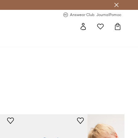
letter >
Regularne nowości >
Answear Club
Journal
Pomoc