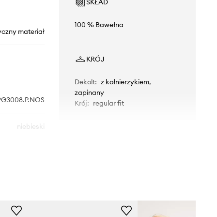
SKŁAD
100 % Bawełna
yczny materiał
KRÓJ
Dekolt
:
z kołnierzykiem,
zapinany
9G3008.P.NOS
Krój
:
regular fit
niebieski
nited Colors of
Benetton