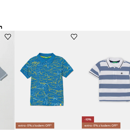
n
-10%
extra -5% z kodem: OFF*
extra -5% z kodem: OFF*