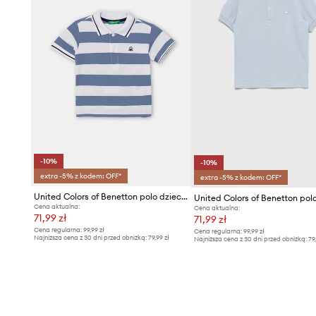
-10%
-10%
extra -5% z kodem: OFF*
extra -5% z kodem: OFF*
United Colors of Benetton polo dziecięce bawełniane
Cena aktualna:
Cena aktualna:
71,99 zł
71,99 zł
Cena regularna:
99,99 zł
Cena regularna:
99,99 zł
Najniższa cena z 30 dni przed obniżką:
79,99 zł
Najniższa cena z 30 dni przed obniżką:
79