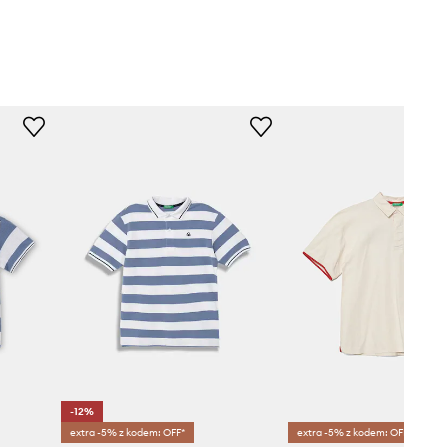
-12%
extra -5% z kodem: OFF*
extra -5% z kodem: OFF*