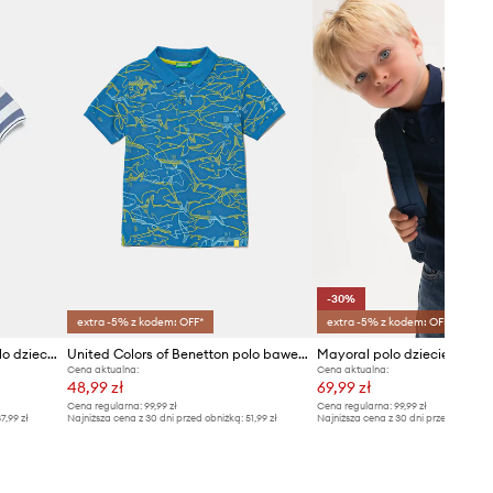
-30%
extra -5% z kodem: OFF*
extra -5% z kodem: OFF*
United Colors of Benetton polo dziecięce bawełniane
United Colors of Benetton polo bawełniane dziecięce
Mayoral polo dziecięce
Cena aktualna:
Cena aktualna:
48,99 zł
69,99 zł
Cena regularna:
99,99 zł
Cena regularna:
99,99 zł
7,99 zł
Najniższa cena z 30 dni przed obniżką:
51,99 zł
Najniższa cena z 30 dni przed obniżką