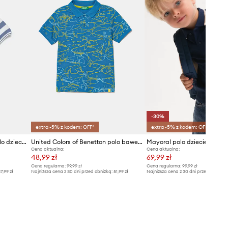
-30%
extra -5% z kodem: OFF*
extra -5% z kodem: OFF*
United Colors of Benetton polo dziecięce bawełniane
United Colors of Benetton polo bawełniane dziecięce
Mayoral polo dziecięce
Cena aktualna:
Cena aktualna:
48,99 zł
69,99 zł
Cena regularna:
99,99 zł
Cena regularna:
99,99 zł
7,99 zł
Najniższa cena z 30 dni przed obniżką:
51,99 zł
Najniższa cena z 30 dni przed obniżką