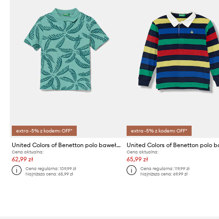
extra -5% z kodem: OFF*
extra -5% z kodem: OFF*
United Colors of Benetton polo bawełniane dziecięce
Cena aktualna:
Cena aktualna:
62,99 zł
65,99 zł
Cena regularna:
109,99 zł
Cena regularna:
119,99 zł
Najniższa cena:
65,99 zł
Najniższa cena:
69,99 zł