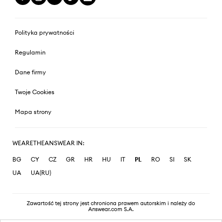
Polityka prywatności
Regulamin
Dane firmy
Twoje Cookies
Mapa strony
WEARETHEANSWEAR IN:
BG
CY
CZ
GR
HR
HU
IT
PL
RO
SI
SK
UA
UA(RU)
Zawartość tej strony jest chroniona prawem autorskim i należy do
Answear.com S.A.