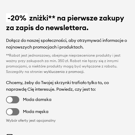
-20%
zniżki** na pierwsze zakupy
za zapis do newslettera.
Dołącz do naszej społeczności, aby otrzymywać informacje o
najnowszych promocjach i produktach.
**Rabat jest jednorazowy, obejmuje nieprzecenione produkty i jest
ważny przy zakupach za min. 350 zł. Rabat nie łączy się z innymi
promocjami, a niektóre produkty mogą być wyłączone z rabatu.
Szczegóły na stronie:
wykluczenia z promocji
.
Chcemy, żeby do Twojej skrzynki trafiało tylko to, co
naprawdę Cię interesuje. Powiedz, czy jest to:
Moda damska
Moda męska
Wybór oferty jest opcjonalny