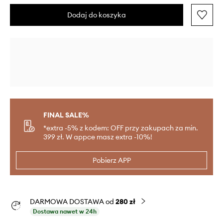
Dodaj do koszyka
FINAL SALE%
*extra -5% z kodem: OFF przy zakupach za min.
399 zł. W appce masz extra -10%!
Pobierz APP
DARMOWA DOSTAWA od
280 zł
Dostawa nawet w 24h