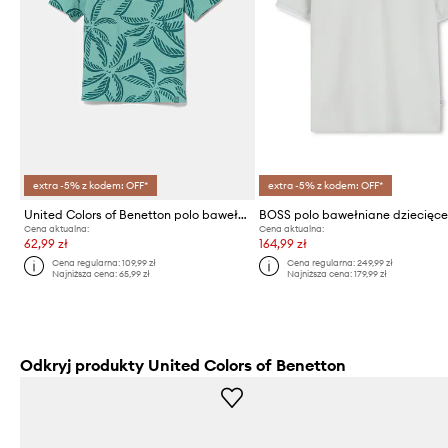
extra -5% z kodem: OFF*
extra -5% z kodem: OFF*
United Colors of Benetton polo bawełniane dziecięce
BOSS polo bawełniane dziecięc
Cena aktualna:
Cena aktualna:
62,99 zł
164,99 zł
Cena regularna:
109,99 zł
Cena regularna:
249,99 zł
Najniższa cena:
65,99 zł
Najniższa cena:
179,99 zł
Odkryj produkty United Colors of Benetton