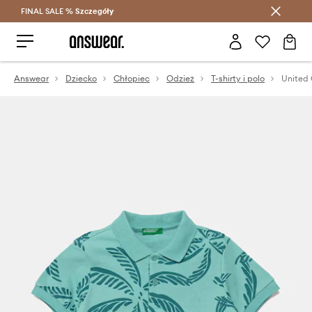
FINAL SALE %
Szczegóły
Oszczędzaj z Answear Club >
Answear
Dziecko
Chłopiec
Odzież
T-shirty i polo