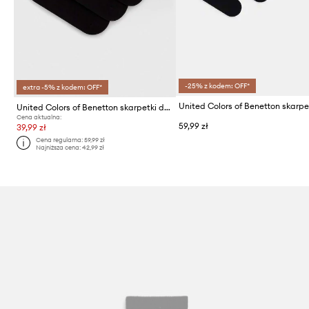
-25% z kodem: OFF*
extra -5% z kodem: OFF*
United Colors of Benetton skarpetki dziecięce 4-pack
Cena aktualna:
59,99 zł
39,99 zł
Cena regularna:
59,99 zł
Najniższa cena:
42,99 zł