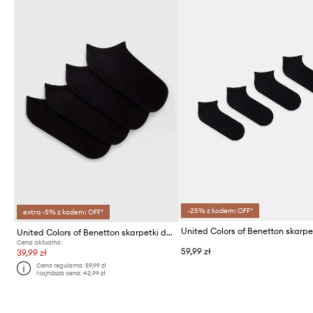
-25% z kodem: OFF*
extra -5% z kodem: OFF*
United Colors of Benetton skarpetki dziecięce 4-pack
Cena aktualna:
59,99 zł
39,99 zł
Cena regularna:
59,99 zł
Najniższa cena:
42,99 zł