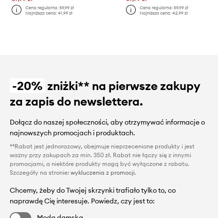
Cena regularna:
59,99 zł
Cena regularna:
59,99 zł
Najniższa cena:
41,99 zł
Najniższa cena:
42,99 zł
-20%
zniżki** na pierwsze zakupy
za zapis do newslettera.
Dołącz do naszej społeczności, aby otrzymywać informacje o
najnowszych promocjach i produktach.
**Rabat jest jednorazowy, obejmuje nieprzecenione produkty i jest
ważny przy zakupach za min. 350 zł. Rabat nie łączy się z innymi
promocjami, a niektóre produkty mogą być wyłączone z rabatu.
Szczegóły na stronie:
wykluczenia z promocji
.
Chcemy, żeby do Twojej skrzynki trafiało tylko to, co
naprawdę Cię interesuje. Powiedz, czy jest to:
Moda damska