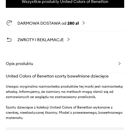
Wszystkie produkty United Colors of Benetton
DARMOWA DOSTAWA od
280 zł
ZWROTY I REKLAMACJE
Opis produktu
United Colors of Benetton szorty bawełniane dziecięce
Uwaga: oryginalna rozmiarówka produktów tej marki jest rozmiarówką
włoską. Informujemy, że rozmiary na metkach mogą różnić się od
zamawianych ze względu na zastosowany przelicznik.
Szorty dziecięce z kolekcji United Colors of Benetton wykonane z
cienkiej, nieelastycznej tkaniny. Model z przewiewnego, bawełnianego
materiału.