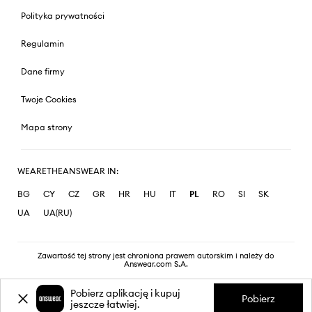
Polityka prywatności
Regulamin
Dane firmy
Twoje Cookies
Mapa strony
WEARETHEANSWEAR IN:
BG
CY
CZ
GR
HR
HU
IT
PL
RO
SI
SK
UA
UA(RU)
Zawartość tej strony jest chroniona prawem autorskim i należy do
Answear.com S.A.
Pobierz aplikację i kupuj
Pobierz
jeszcze łatwiej.