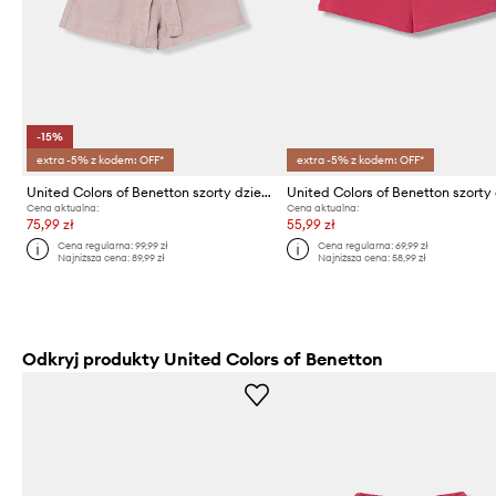
-15%
extra -5% z kodem: OFF*
extra -5% z kodem: OFF*
United Colors of Benetton szorty dziecięce z lnem
Cena aktualna:
Cena aktualna:
75,99 zł
55,99 zł
Cena regularna:
99,99 zł
Cena regularna:
69,99 zł
Najniższa cena:
89,99 zł
Najniższa cena:
58,99 zł
Odkryj produkty United Colors of Benetton