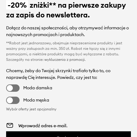
-20%
zniżki** na pierwsze zakupy
za zapis do newslettera.
Dołącz do naszej społeczności, aby otrzymywać informacje o
najnowszych promocjach i produktach.
**Rabat jest jednorazowy, obejmuje nieprzecenione produkty i jest
ważny przy zakupach za min. 350 zł. Rabat nie łączy się z innymi
promocjami, a niektóre produkty mogą być wyłączone z rabatu.
Szczegóły na stronie:
wykluczenia z promocji
.
Chcemy, żeby do Twojej skrzynki trafiało tylko to, co
naprawdę Cię interesuje. Powiedz, czy jest to:
Moda damska
Moda męska
Wybór oferty jest opcjonalny