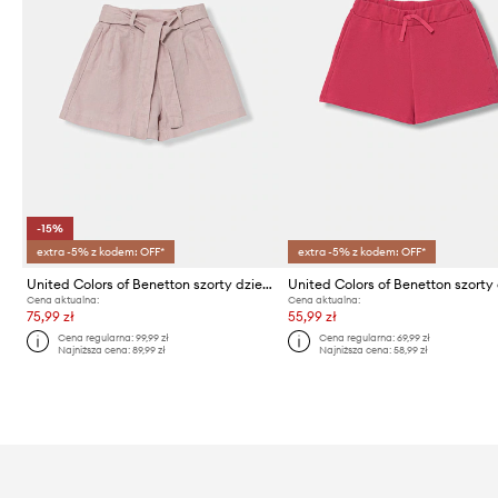
-15%
extra -5% z kodem: OFF*
extra -5% z kodem: OFF*
United Colors of Benetton szorty dziecięce z lnem
Cena aktualna:
Cena aktualna:
75,99 zł
55,99 zł
Cena regularna:
99,99 zł
Cena regularna:
69,99 zł
Najniższa cena:
89,99 zł
Najniższa cena:
58,99 zł