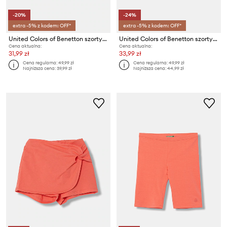
-20%
-24%
extra -5% z kodem: OFF*
extra -5% z kodem: OFF*
United Colors of Benetton szorty dresowe dziecięce bawełniane
United Colors of Benetton szorty dresowe dziecięce bawełniane
Cena aktualna:
Cena aktualna:
31,99 zł
33,99 zł
Cena regularna:
49,99 zł
Cena regularna:
49,99 zł
Najniższa cena:
39,99 zł
Najniższa cena:
44,99 zł