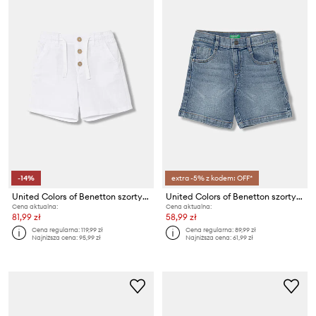
-14%
extra -5% z kodem: OFF*
United Colors of Benetton szorty dziecięce z lnem
United Colors of Benetton szorty dziecięce bawełniane
Cena aktualna:
Cena aktualna:
81,99 zł
58,99 zł
Cena regularna:
119,99 zł
Cena regularna:
89,99 zł
Najniższa cena:
95,99 zł
Najniższa cena:
61,99 zł