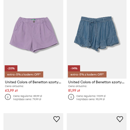
-20%
-14%
extra -5% z kodem: OFF*
extra -5% z kodem: OFF*
United Colors of Benetton szorty dziecięce jeansowe
United Colors of Benetton szorty dziecięce z lyocellu
Cena aktualna:
Cena aktualna:
63,99 zł
81,99 zł
Cena regularna:
89,99 zł
Cena regularna:
119,99 zł
Najniższa cena:
79,99 zł
Najniższa cena:
95,99 zł