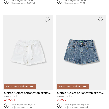
Cena regularna:
59,99 zł
Cena regularna:
99,99 zł
Najniższa cena:
53,99 zł
Najniższa cena:
71,99 zł
extra -5% z kodem: OFF*
extra -5% z kodem: OFF*
United Colors of Benetton szorty dziecięce bawełniane
United Colors of Benetton szorty dziecięce jeansowe
Cena aktualna:
Cena aktualna:
64,99 zł
75,99 zł
Cena regularna:
89,99 zł
Cena regularna:
119,99 zł
Najniższa cena:
71,99 zł
Najniższa cena:
83,99 zł