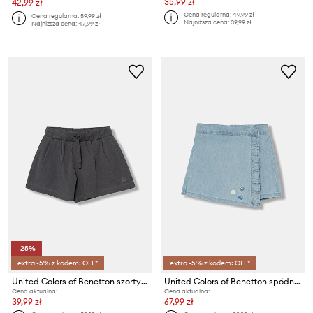
35,99 zł
42,99 zł
Cena regularna:
49,99 zł
Cena regularna:
59,99 zł
Najniższa cena:
39,99 zł
Najniższa cena:
47,99 zł
-25%
extra -5% z kodem: OFF*
extra -5% z kodem: OFF*
United Colors of Benetton szorty dresowe dziecięce bawełniane
United Colors of Benetton spódnicospodnie dziecięce jeansowe
Cena aktualna:
Cena aktualna:
39,99 zł
67,99 zł