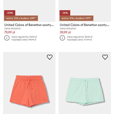
-20%
-16%
extra -5% z kodem: OFF*
extra -5% z kodem: OFF*
United Colors of Benetton szorty dziecięce jeansowe
United Colors of Benetton szorty dresowe dziecięce bawełniane
Cena aktualna:
Cena aktualna:
79,99 zł
39,99 zł
Cena regularna:
99,99 zł
Cena regularna:
59,99 zł
Najniższa cena:
99,99 zł
Najniższa cena:
47,99 zł