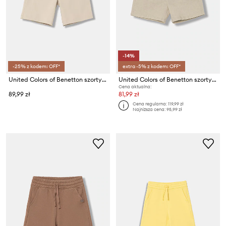
-14%
-25% z kodem: OFF*
extra -5% z kodem: OFF*
United Colors of Benetton szorty dziecięce
United Colors of Benetton szorty dziecięce z lnem
Cena aktualna:
89,99 zł
81,99 zł
Cena regularna:
119,99 zł
Najniższa cena:
95,99 zł