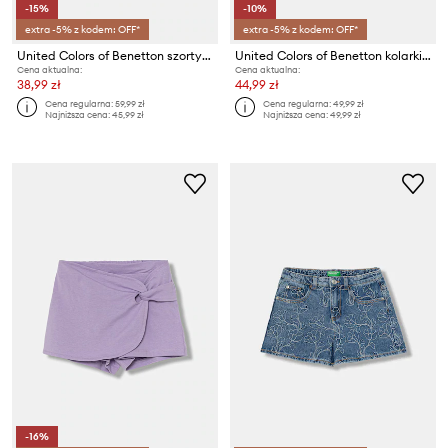
-15%
-10%
extra -5% z kodem: OFF*
extra -5% z kodem: OFF*
United Colors of Benetton szorty dresowe dziecięce bawełniane
United Colors of Benetton kolarki dziecięce bawełniane z elastanem
Cena aktualna:
Cena aktualna:
38,99 zł
44,99 zł
Cena regularna:
59,99 zł
Cena regularna:
49,99 zł
Najniższa cena:
45,99 zł
Najniższa cena:
49,99 zł
-16%