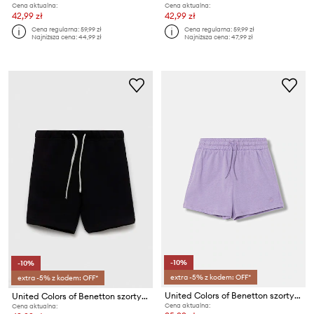
Cena aktualna:
Cena aktualna:
42,99 zł
42,99 zł
Cena regularna:
59,99 zł
Cena regularna:
59,99 zł
Najniższa cena:
44,99 zł
Najniższa cena:
47,99 zł
-10%
-10%
extra -5% z kodem: OFF*
extra -5% z kodem: OFF*
United Colors of Benetton szorty dresowe dziecięce bawełniane
United Colors of Benetton szorty bawełniane dziecięce
Cena aktualna:
Cena aktualna: