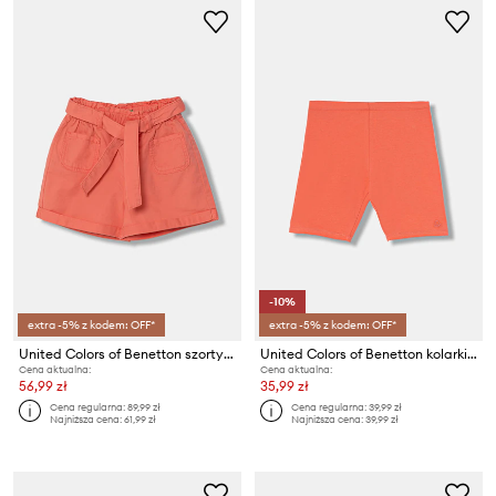
-10%
extra -5% z kodem: OFF*
extra -5% z kodem: OFF*
United Colors of Benetton szorty dziecięce bawełniane
United Colors of Benetton kolarki dziecięce bawełniane z elastanem
Cena aktualna:
Cena aktualna:
56,99 zł
35,99 zł
Cena regularna:
89,99 zł
Cena regularna:
39,99 zł
Najniższa cena:
61,99 zł
Najniższa cena:
39,99 zł