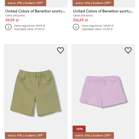
extra -5% z kodem: OFF*
extra -5% z kodem: OFF*
United Colors of Benetton szorty dresowe dziecięce bawełniane
United Colors of Benetton szorty dziecięce bawełniane
Cena aktualna:
Cena aktualna:
39,99 zł
104,99 zł
Cena regularna:
59,99 zł
Cena regularna:
129,99 zł
Najniższa cena:
47,99 zł
Najniższa cena:
114,99 zł
-10%
extra -5% z kodem: OFF*
extra -5% z kodem: OFF*