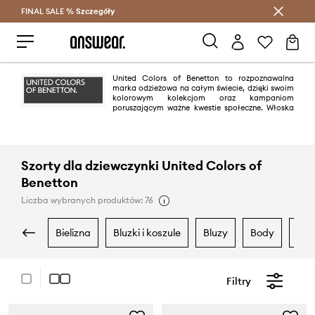
FINAL SALE %
Szczegóły
Oszczędzaj z Answear Club >
United Colors of Benetton to rozpoznawalna
marka odzieżowa na całym świecie, dzięki swoim
kolorowym kolekcjom oraz kampaniom
poruszającym ważne kwestie społeczne. Włoska
marka słynie z wielobarwnych projektów, dobrej jakości, zrównoważonej
produkcji oraz zaangażowania w ochronę środowiska.
Szorty dla dziewczynki United Colors of
Benetton
Liczba wybranych produktów: 76
bielizna
bluzki i koszule
bluzy
body
dr
Filtry