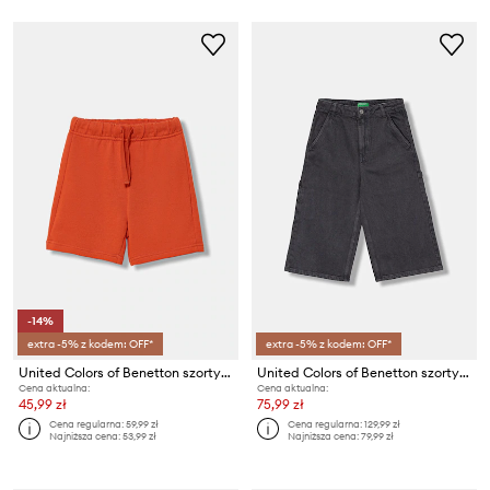
-14%
extra -5% z kodem: OFF*
extra -5% z kodem: OFF*
United Colors of Benetton szorty dziecięce bawełniane
United Colors of Benetton szorty jeansowe dziecięce
Cena aktualna:
Cena aktualna:
45,99 zł
75,99 zł
Cena regularna:
59,99 zł
Cena regularna:
129,99 zł
Najniższa cena:
53,99 zł
Najniższa cena:
79,99 zł