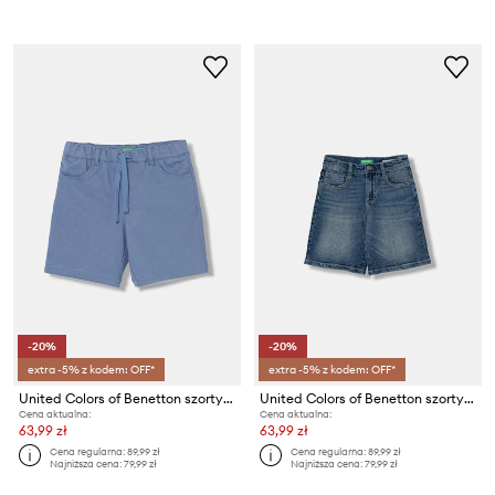
-20%
-20%
extra -5% z kodem: OFF*
extra -5% z kodem: OFF*
United Colors of Benetton szorty dziecięce
United Colors of Benetton szorty dziecięce jeansowe
Cena aktualna:
Cena aktualna:
63,99 zł
63,99 zł
Cena regularna:
89,99 zł
Cena regularna:
89,99 zł
Najniższa cena:
79,99 zł
Najniższa cena:
79,99 zł