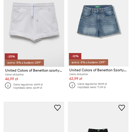
-12%
-25%
extra -5% z kodem: OFF*
extra -5% z kodem: OFF*
United Colors of Benetton Szorty dziecięce
United Colors of Benetton szorty bawełniane dziecięce
Cena aktualna:
Cena aktualna:
62,99 zł
46,99 zł
Cena regularna:
89,99 zł
Cena regularna:
69,99 zł
Najniższa cena:
71,99 zł
Najniższa cena:
62,99 zł