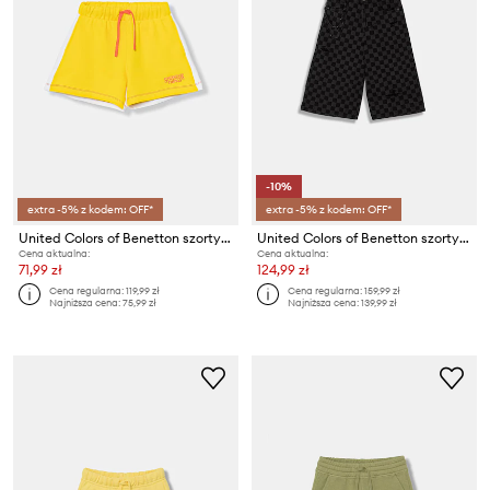
-10%
extra -5% z kodem: OFF*
extra -5% z kodem: OFF*
United Colors of Benetton szorty dresowe dziecięce bawełniane
United Colors of Benetton szorty dziecięce jeansowe
Cena aktualna:
Cena aktualna:
71,99 zł
124,99 zł
Cena regularna:
119,99 zł
Cena regularna:
159,99 zł
Najniższa cena:
75,99 zł
Najniższa cena:
139,99 zł