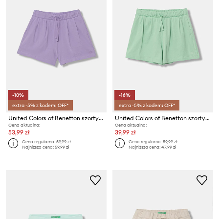
-10%
-16%
extra -5% z kodem: OFF*
extra -5% z kodem: OFF*
United Colors of Benetton szorty dresowe dziecięce bawełniane
United Colors of Benetton szorty dresowe dziecięce bawełniane
Cena aktualna:
Cena aktualna:
53,99 zł
39,99 zł
Cena regularna:
59,99 zł
Cena regularna:
59,99 zł
Najniższa cena:
59,99 zł
Najniższa cena:
47,99 zł