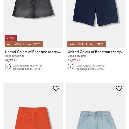
-13%
extra -5% z kodem: OFF*
extra -5% z kodem: OFF*
United Colors of Benetton szorty dziecięce
United Colors of Benetton szorty dziecięce
Cena aktualna:
Cena aktualna:
61,99 zł
67,99 zł
Cena regularna:
89,99 zł
Cena regularna:
99,99 zł
Najniższa cena:
71,99 zł
Najniższa cena:
71,99 zł