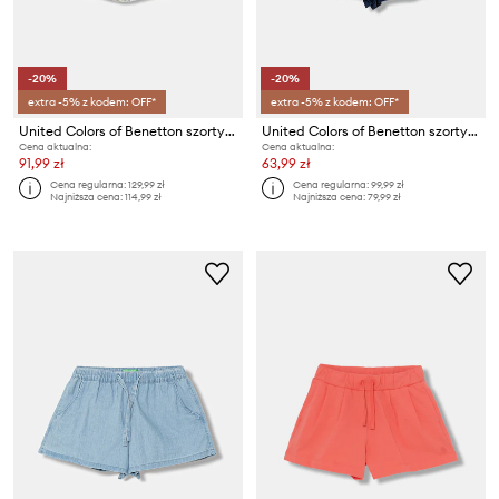
-20%
-20%
extra -5% z kodem: OFF*
extra -5% z kodem: OFF*
United Colors of Benetton szorty dziecięce jeansowe
United Colors of Benetton szorty dziecięce jeansowe
Cena aktualna:
Cena aktualna:
91,99 zł
63,99 zł
Cena regularna:
129,99 zł
Cena regularna:
99,99 zł
Najniższa cena:
114,99 zł
Najniższa cena:
79,99 zł