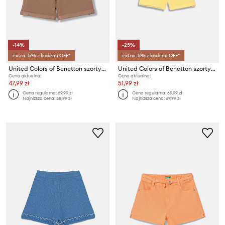
-14%
-25%
extra -5% z kodem: OFF*
extra -5% z kodem: OFF*
United Colors of Benetton szorty dziecięce bawełniane
United Colors of Benetton szorty dziecięce bawełniane
Cena aktualna:
Cena aktualna:
47,99 zł
51,99 zł
Cena regularna:
69,99 zł
Cena regularna:
69,99 zł
Najniższa cena:
55,99 zł
Najniższa cena:
69,99 zł