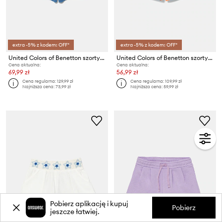
extra -5% z kodem: OFF*
extra -5% z kodem: OFF*
United Colors of Benetton szorty dziecięce
United Colors of Benetton szorty jeansowe dziecięce
Cena aktualna:
Cena aktualna:
69,99 zł
56,99 zł
Cena regularna:
129,99 zł
Cena regularna:
109,99 zł
Najniższa cena:
73,99 zł
Najniższa cena:
59,99 zł
Pobierz aplikację i kupuj
Pobierz
jeszcze łatwiej.