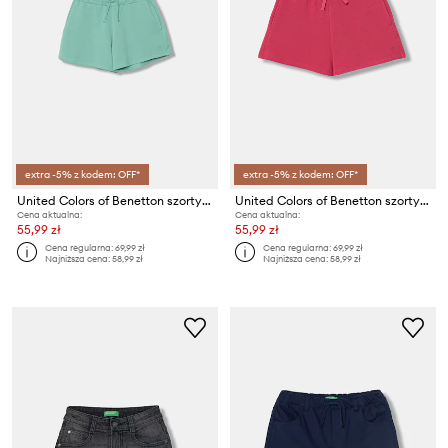
extra -5% z kodem: OFF*
extra -5% z kodem: OFF*
United Colors of Benetton szorty dresowe dziecięce bawełniane
United Colors of Benetton szorty dresowe dziecięce bawełniane
Cena aktualna:
Cena aktualna:
55,99 zł
55,99 zł
Cena regularna:
69,99 zł
Cena regularna:
69,99 zł
Najniższa cena:
58,99 zł
Najniższa cena:
58,99 zł