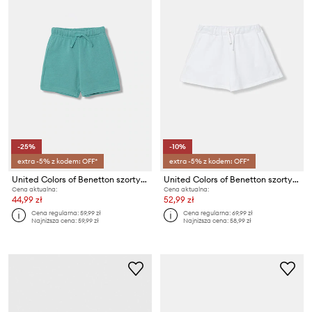
-25%
-10%
extra -5% z kodem: OFF*
extra -5% z kodem: OFF*
United Colors of Benetton szorty dziecięce bawełniane
United Colors of Benetton szorty dresowe dziecięce bawełniane
Cena aktualna:
Cena aktualna:
44,99 zł
52,99 zł
Cena regularna:
59,99 zł
Cena regularna:
69,99 zł
Najniższa cena:
59,99 zł
Najniższa cena:
58,99 zł