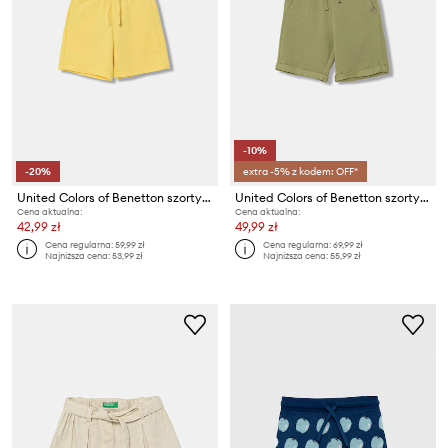
-10%
-20%
extra -5% z kodem: OFF*
United Colors of Benetton szorty dziecięce bawełniane
United Colors of Benetton szorty dziecięce bawełniane
Cena aktualna:
Cena aktualna:
42,99 zł
49,99 zł
Cena regularna:
59,99 zł
Cena regularna:
69,99 zł
Najniższa cena:
53,99 zł
Najniższa cena:
55,99 zł