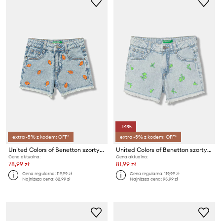
-14%
extra -5% z kodem: OFF*
extra -5% z kodem: OFF*
United Colors of Benetton szorty dziecięce jeansowe
United Colors of Benetton szorty dziecięce jeansowe
Cena aktualna:
Cena aktualna:
78,99 zł
81,99 zł
Cena regularna:
119,99 zł
Cena regularna:
119,99 zł
Najniższa cena:
82,99 zł
Najniższa cena:
95,99 zł