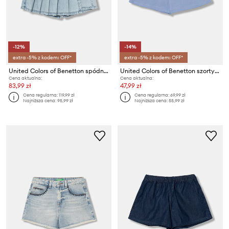
-12%
-14%
extra -5% z kodem: OFF*
extra -5% z kodem: OFF*
United Colors of Benetton spódnicospodnie dziecięce jeansowe
United Colors of Benetton szorty dresowe dziecięce bawełniane
Cena aktualna:
Cena aktualna:
83,99 zł
47,99 zł
Cena regularna:
119,99 zł
Cena regularna:
69,99 zł
Najniższa cena:
95,99 zł
Najniższa cena:
55,99 zł