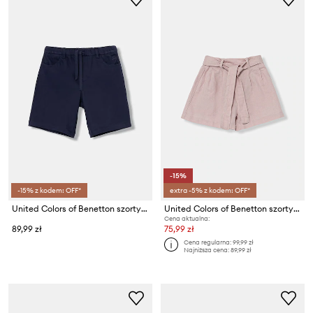
-15%
-15% z kodem: OFF*
extra -5% z kodem: OFF*
United Colors of Benetton szorty dziecięce
United Colors of Benetton szorty dziecięce z lnem
Cena aktualna:
89,99 zł
75,99 zł
Cena regularna:
99,99 zł
Najniższa cena:
89,99 zł