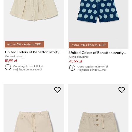
extra -5% z kodem: OFF*
extra -5% z kodem: OFF*
United Colors of Benetton szorty lniane dziecięce
United Colors of Benetton szorty dziecięce
Cena aktualna:
Cena aktualna:
51,99 zł
45,99 zł
Cena regularna:
99,99 zł
Cena regularna:
189,99 zł
Najniższa cena:
53,99 zł
Najniższa cena:
47,99 zł