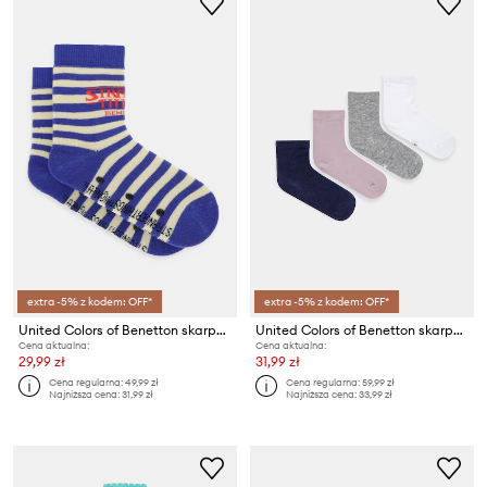
extra -5% z kodem: OFF*
extra -5% z kodem: OFF*
United Colors of Benetton skarpetki dziecięce
United Colors of Benetton skarpetki dziecięce 4-pack
Cena aktualna:
Cena aktualna:
29,99 zł
31,99 zł
Cena regularna:
49,99 zł
Cena regularna:
59,99 zł
Najniższa cena:
31,99 zł
Najniższa cena:
33,99 zł