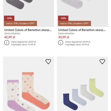
-10%
-10%
extra -5% z kodem: OFF*
extra -5% z kodem: OFF*
United Colors of Benetton skarpetki dziecięce 4-pack
United Colors of Benetton skarpetki niemowlęce 3-pack
Cena aktualna:
Cena aktualna:
42,99 zł
33,99 zł
Cena regularna:
59,99 zł
Cena regularna:
49,99 zł
Najniższa cena:
47,99 zł
Najniższa cena:
37,99 zł