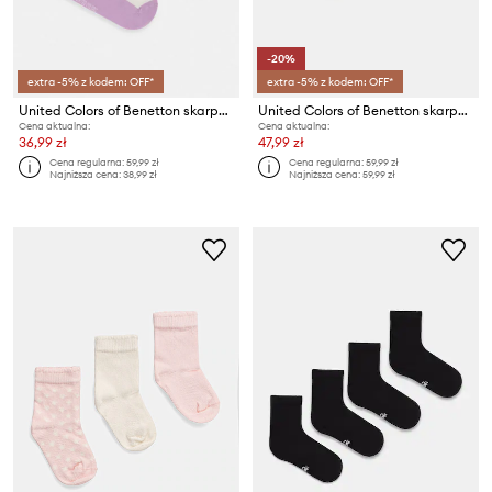
-20%
extra -5% z kodem: OFF*
extra -5% z kodem: OFF*
United Colors of Benetton skarpety dziecięce 4-pack
United Colors of Benetton skarpety dziecięce 4-pack
Cena aktualna:
Cena aktualna:
36,99 zł
47,99 zł
Cena regularna:
59,99 zł
Cena regularna:
59,99 zł
Najniższa cena:
38,99 zł
Najniższa cena:
59,99 zł