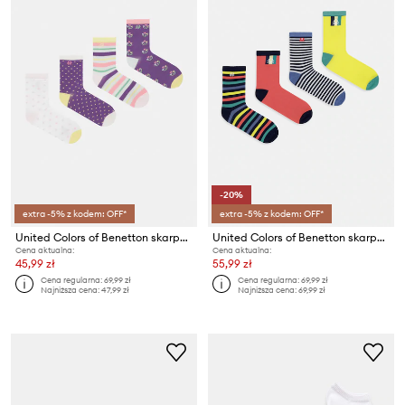
-20%
extra -5% z kodem: OFF*
extra -5% z kodem: OFF*
United Colors of Benetton skarpety dziecięce 4-pack
United Colors of Benetton skarpety dziecięce 4-pack
Cena aktualna:
Cena aktualna:
45,99 zł
55,99 zł
Cena regularna:
69,99 zł
Cena regularna:
69,99 zł
Najniższa cena:
47,99 zł
Najniższa cena:
69,99 zł