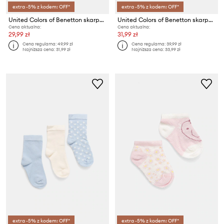
extra -5% z kodem: OFF*
extra -5% z kodem: OFF*
United Colors of Benetton skarpetki dziecięce z bawełną
United Colors of Benetton skarpety dziecięce 3-pack
Cena aktualna:
Cena aktualna:
29,99 zł
31,99 zł
Cena regularna:
49,99 zł
Cena regularna:
39,99 zł
Najniższa cena:
31,99 zł
Najniższa cena:
33,99 zł
extra -5% z kodem: OFF*
extra -5% z kodem: OFF*