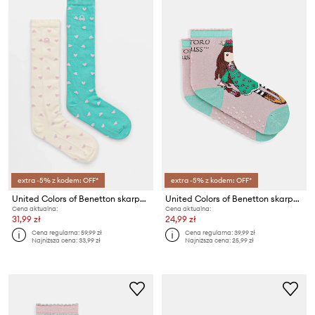
extra -5% z kodem: OFF*
extra -5% z kodem: OFF*
United Colors of Benetton skarpetki dziecięce 2-pack
United Colors of Benetton skarpetki dziecięce
Cena aktualna:
Cena aktualna:
31,99 zł
24,99 zł
Cena regularna:
59,99 zł
Cena regularna:
39,99 zł
Najniższa cena:
33,99 zł
Najniższa cena:
25,99 zł