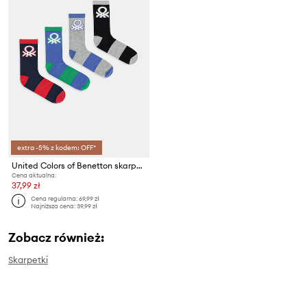
extra -5% z kodem: OFF*
United Colors of Benetton skarpetki dziecięce 4-pack
Cena aktualna:
37,99 zł
Cena regularna:
69,99 zł
Najniższa cena:
39,99 zł
Zobacz również:
Skarpetki