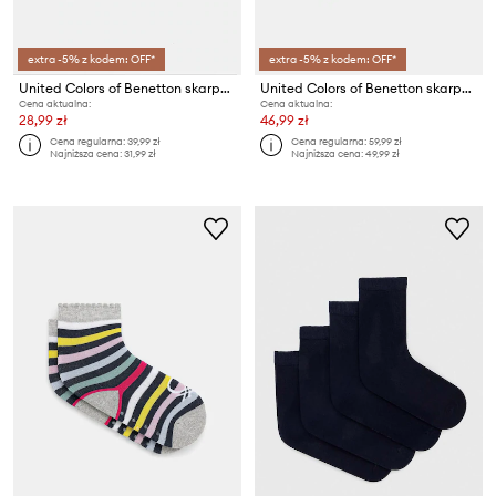
extra -5% z kodem: OFF*
extra -5% z kodem: OFF*
United Colors of Benetton skarpety niemowlęce 3-pack
United Colors of Benetton skarpety dziecięce 4-pack
Cena aktualna:
Cena aktualna:
28,99 zł
46,99 zł
Cena regularna:
39,99 zł
Cena regularna:
59,99 zł
Najniższa cena:
31,99 zł
Najniższa cena:
49,99 zł