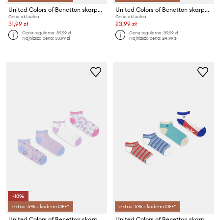
United Colors of Benetton skarpety dziecięce 3-pack
United Colors of Benetton skarpety dziecięce
Cena aktualna:
Cena aktualna:
31,99 zł
23,99 zł
Cena regularna:
39,99 zł
Cena regularna:
39,99 zł
Najniższa cena:
33,99 zł
Najniższa cena:
24,99 zł
-10%
extra -5% z kodem: OFF*
extra -5% z kodem: OFF*
United Colors of Benetton skarpety dziecięce 4-pack
United Colors of Benetton skarpety dziecięce 4-pack