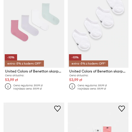
-10%
-10%
extra -5% z kodem: OFF*
extra -5% z kodem: OFF*
United Colors of Benetton skarpety dziecięce 4-pack
United Colors of Benetton skarpety dziecięce 4-pack
Cena aktualna:
Cena aktualna:
53,99 zł
53,99 zł
Cena regularna:
59,99 zł
Cena regularna:
59,99 zł
Najniższa cena:
59,99 zł
Najniższa cena:
59,99 zł