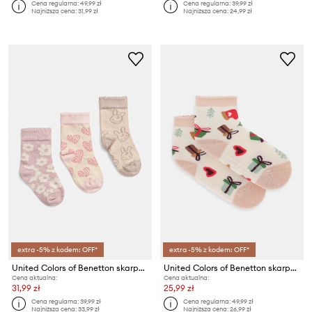
Cena regularna:
49,99 zł
Cena regularna:
39,99 zł
Najniższa cena:
31,99 zł
Najniższa cena:
24,99 zł
extra -5% z kodem: OFF*
extra -5% z kodem: OFF*
United Colors of Benetton skarpety niemowlęce 3-pack
United Colors of Benetton skarpetki dziecięce
Cena aktualna:
Cena aktualna:
31,99 zł
25,99 zł
Cena regularna:
39,99 zł
Cena regularna:
49,99 zł
Najniższa cena:
33,99 zł
Najniższa cena:
26,99 zł