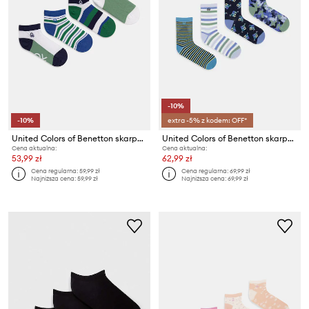
-10%
-10%
extra -5% z kodem: OFF*
United Colors of Benetton skarpety dziecięce 4-pack
United Colors of Benetton skarpety dziecięce 4-pack
Cena aktualna:
Cena aktualna:
53,99 zł
62,99 zł
Cena regularna:
59,99 zł
Cena regularna:
69,99 zł
Najniższa cena:
59,99 zł
Najniższa cena:
69,99 zł