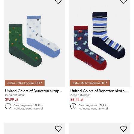
extra -5% z kodem: OFF*
extra -5% z kodem: OFF*
United Colors of Benetton skarpety dziecięce 2-pack
United Colors of Benetton skarpety dziecięce 2-pack
Cena aktualna:
Cena aktualna:
39,99 zł
36,99 zł
Cena regularna:
59,99 zł
Cena regularna:
59,99 zł
Najniższa cena:
42,99 zł
Najniższa cena:
38,99 zł