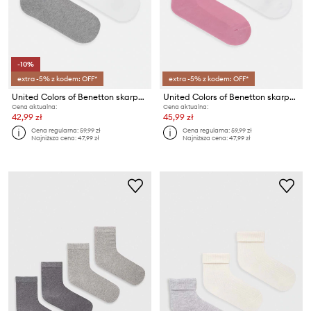
-10%
extra -5% z kodem: OFF*
extra -5% z kodem: OFF*
United Colors of Benetton skarpety dziecięce 2-pack
United Colors of Benetton skarpety dziecięce 2-pack
Cena aktualna:
Cena aktualna:
42,99 zł
45,99 zł
Cena regularna:
59,99 zł
Cena regularna:
59,99 zł
Najniższa cena:
47,99 zł
Najniższa cena:
47,99 zł