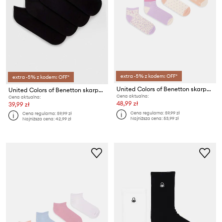
extra -5% z kodem: OFF*
extra -5% z kodem: OFF*
United Colors of Benetton skarpety dziecięce 4-pack
United Colors of Benetton skarpetki dziecięce 4-pack
Cena aktualna:
Cena aktualna:
48,99 zł
39,99 zł
Cena regularna:
59,99 zł
Cena regularna:
59,99 zł
Najniższa cena:
53,99 zł
Najniższa cena:
42,99 zł