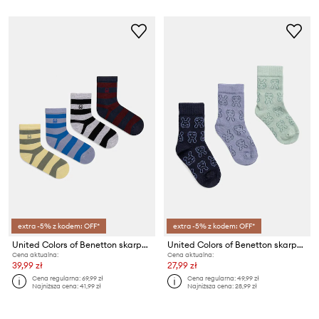
extra -5% z kodem: OFF*
extra -5% z kodem: OFF*
United Colors of Benetton skarpetki dziecięce 4-pack
United Colors of Benetton skarpetki niemowlęce 3-pack
Cena aktualna:
Cena aktualna:
39,99 zł
27,99 zł
Cena regularna:
69,99 zł
Cena regularna:
49,99 zł
Najniższa cena:
41,99 zł
Najniższa cena:
28,99 zł