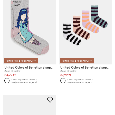
extra -5% z kodem: OFF*
extra -5% z kodem: OFF*
United Colors of Benetton skarpetki dziecięce
United Colors of Benetton skarpetki dziecięce 4-pack
Cena aktualna:
Cena aktualna:
24,99 zł
37,99 zł
Cena regularna:
39,99 zł
Cena regularna:
69,99 zł
Najniższa cena:
25,99 zł
Najniższa cena:
39,99 zł