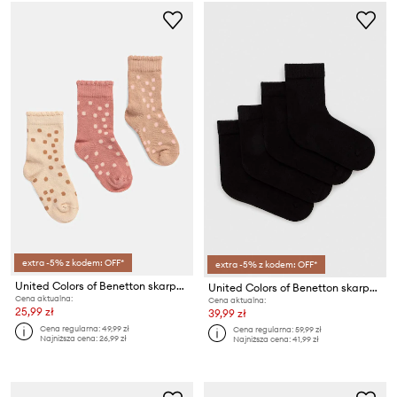
extra -5% z kodem: OFF*
extra -5% z kodem: OFF*
United Colors of Benetton skarpetki dziecięce 3-pack
United Colors of Benetton skarpetki dziecięce 4-pack
Cena aktualna:
Cena aktualna:
25,99 zł
39,99 zł
Cena regularna:
49,99 zł
Cena regularna:
59,99 zł
Najniższa cena:
26,99 zł
Najniższa cena:
41,99 zł