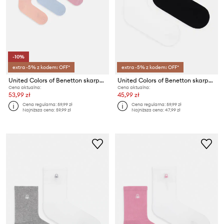
-10%
extra -5% z kodem: OFF*
extra -5% z kodem: OFF*
United Colors of Benetton skarpety dziecięce 4-pack
United Colors of Benetton skarpety dziecięce 2-pack
Cena aktualna:
Cena aktualna:
53,99 zł
45,99 zł
Cena regularna:
59,99 zł
Cena regularna:
59,99 zł
Najniższa cena:
59,99 zł
Najniższa cena:
47,99 zł