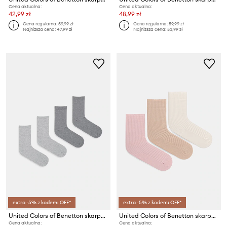
Cena aktualna:
Cena aktualna:
42,99 zł
48,99 zł
Cena regularna:
59,99 zł
Cena regularna:
59,99 zł
Najniższa cena:
47,99 zł
Najniższa cena:
53,99 zł
extra -5% z kodem: OFF*
extra -5% z kodem: OFF*
United Colors of Benetton skarpety dziecięce 4-pack
United Colors of Benetton skarpety dziecięce 3-pack
Cena aktualna:
Cena aktualna: