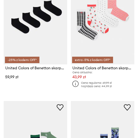
-25% z kodem: OFF*
extra -5% z kodem: OFF*
United Colors of Benetton skarpety dziecięce 4-pack
United Colors of Benetton skarpety dziecięce 4-pack
Cena aktualna:
59,99 zł
43,99 zł
Cena regularna:
69,99 zł
Najniższa cena:
44,99 zł