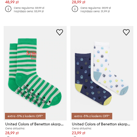
48,99 zł
28,99 zł
Cena regularna:
59,99 zł
Cena regularna:
39,99 zł
Najniższa cena:
53,99 zł
Najniższa cena:
31,99 zł
extra -5% z kodem: OFF*
extra -5% z kodem: OFF*
United Colors of Benetton skarpetki dziecięce
United Colors of Benetton skarpetki dziecięce 2-pack
Cena aktualna:
Cena aktualna:
28,99 zł
23,99 zł