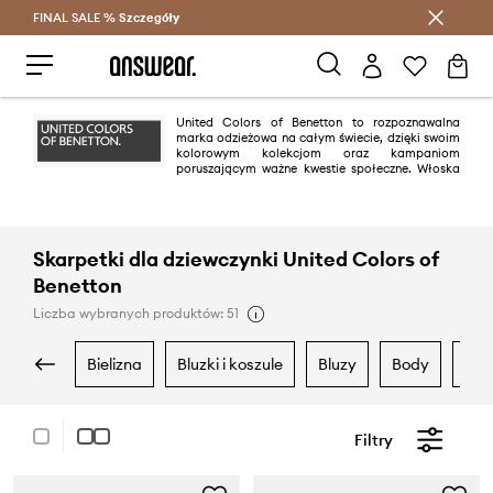
FINAL SALE %
Szczegóły
Oszczędzaj z Answear Club >
United Colors of Benetton to rozpoznawalna
marka odzieżowa na całym świecie, dzięki swoim
kolorowym kolekcjom oraz kampaniom
poruszającym ważne kwestie społeczne. Włoska
marka słynie z wielobarwnych projektów, dobrej jakości, zrównoważonej
produkcji oraz zaangażowania w ochronę środowiska.
Skarpetki dla dziewczynki United Colors of
Benetton
Liczba wybranych produktów: 51
bielizna
bluzki i koszule
bluzy
body
dr
Filtry