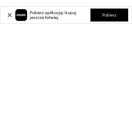
Pobierz aplikację i kupuj
Pobierz
jeszcze łatwiej.
-20%
zniżki** na pierwsze zakupy
za zapis do newslettera.
Dołącz do naszej społeczności, aby otrzymywać informacje o
najnowszych promocjach i produktach.
**Rabat jest jednorazowy, obejmuje nieprzecenione produkty i jest
ważny przy zakupach za min. 350 zł. Rabat nie łączy się z innymi