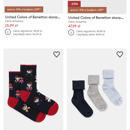
-20%
extra -5% z kodem: OFF*
extra -5% z kodem: OFF*
United Colors of Benetton skarpetki dziecięce
United Colors of Benetton skarpetki dziecięce 4-pack
Cena aktualna:
Cena aktualna:
25,99 zł
47,99 zł
Cena regularna:
39,99 zł
Cena regularna:
59,99 zł
Najniższa cena:
26,99 zł
Najniższa cena:
59,99 zł