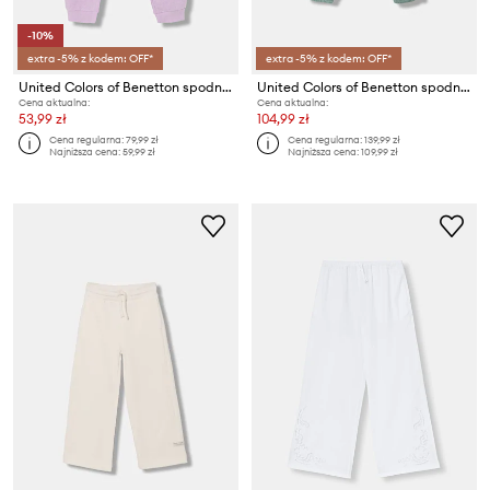
-10%
extra -5% z kodem: OFF*
extra -5% z kodem: OFF*
United Colors of Benetton spodnie dresowe bawełniane dziecięce
United Colors of Benetton spodnie joggery dziecięce z bawełną
Cena aktualna:
Cena aktualna:
53,99 zł
104,99 zł
Cena regularna:
79,99 zł
Cena regularna:
139,99 zł
Najniższa cena:
59,99 zł
Najniższa cena:
109,99 zł