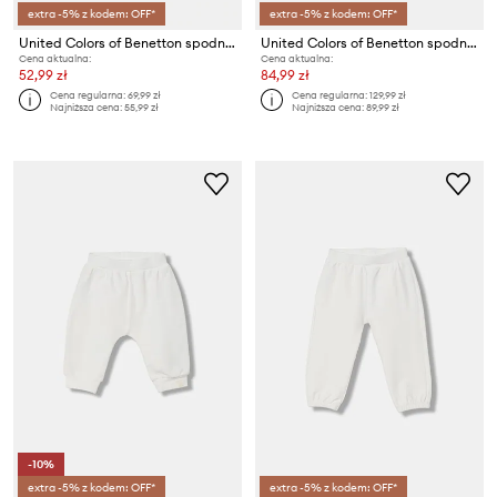
extra -5% z kodem: OFF*
extra -5% z kodem: OFF*
United Colors of Benetton spodnie joggery dziecięce bawełniane
United Colors of Benetton spodnie dresowe dziecięce
Cena aktualna:
Cena aktualna:
52,99 zł
84,99 zł
Cena regularna:
69,99 zł
Cena regularna:
129,99 zł
Najniższa cena:
55,99 zł
Najniższa cena:
89,99 zł
-10%
extra -5% z kodem: OFF*
extra -5% z kodem: OFF*