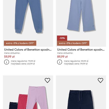
-10%
extra -5% z kodem: OFF*
extra -5% z kodem: OFF*
United Colors of Benetton spodnie dresowe bawełniane dziecięce
United Colors of Benetton spodnie wide leg dziecięce bawełniane
Cena aktualna:
Cena aktualna:
59,99 zł
89,99 zł
Cena regularna:
79,99 zł
Cena regularna:
99,99 zł
Najniższa cena:
63,99 zł
Najniższa cena:
99,99 zł