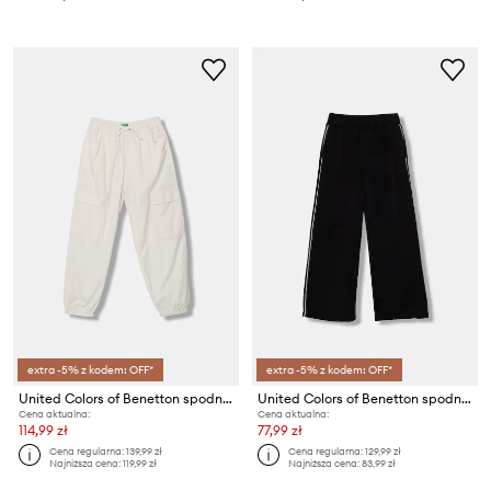
extra -5% z kodem: OFF*
extra -5% z kodem: OFF*
United Colors of Benetton spodnie joggery dziecięce z bawełną
United Colors of Benetton spodnie dresowe dziecięce
Cena aktualna:
Cena aktualna:
114,99 zł
77,99 zł
Cena regularna:
139,99 zł
Cena regularna:
129,99 zł
Najniższa cena:
119,99 zł
Najniższa cena:
83,99 zł