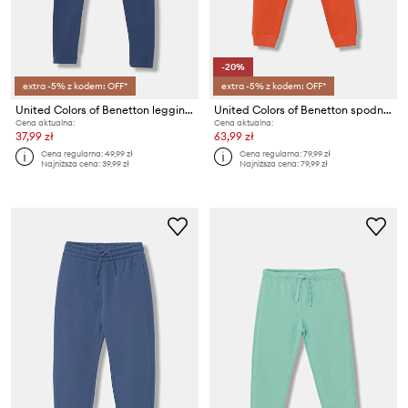
-20%
extra -5% z kodem: OFF*
extra -5% z kodem: OFF*
United Colors of Benetton legginsy dziecięce bawełniane z elastanem
United Colors of Benetton spodnie dresowe bawełniane dziecięce
Cena aktualna:
Cena aktualna:
37,99 zł
63,99 zł
Cena regularna:
49,99 zł
Cena regularna:
79,99 zł
Najniższa cena:
39,99 zł
Najniższa cena:
79,99 zł