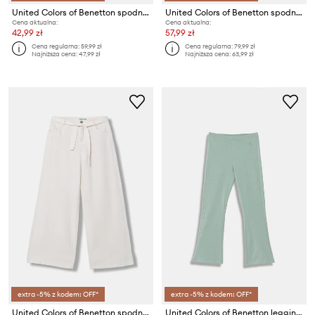
United Colors of Benetton spodnie dresowe dziecięce bawełniane z elastanem
United Colors of Benetton spodnie dresowe dziecięce bawełniane z elastanem
Cena aktualna:
Cena aktualna:
42,99 zł
57,99 zł
Cena regularna:
59,99 zł
Cena regularna:
79,99 zł
Najniższa cena:
47,99 zł
Najniższa cena:
63,99 zł
extra -5% z kodem: OFF*
extra -5% z kodem: OFF*
United Colors of Benetton spodnie dziecięce
United Colors of Benetton legginsy dziecięce bawełniane z elastanem