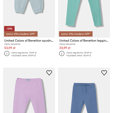
-10%
extra -5% z kodem: OFF*
extra -5% z kodem: OFF*
United Colors of Benetton spodnie dresowe dziecięce bawełniane z elastanem
United Colors of Benetton legginsy dziecięce bawełniane z elastanem
Cena aktualna:
Cena aktualna:
53,99 zł
33,99 zł
Cena regularna:
79,99 zł
Cena regularna:
39,99 zł
Najniższa cena:
59,99 zł
Najniższa cena:
35,99 zł