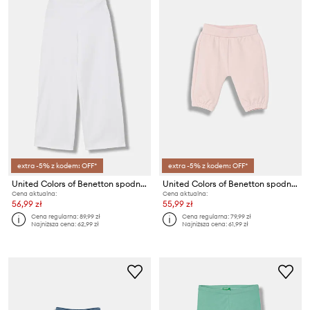
extra -5% z kodem: OFF*
extra -5% z kodem: OFF*
United Colors of Benetton spodnie dresowe dziecięce
United Colors of Benetton spodnie dresowe dziecięce bawełniane z elastanem
Cena aktualna:
Cena aktualna:
56,99 zł
55,99 zł
Cena regularna:
89,99 zł
Cena regularna:
79,99 zł
Najniższa cena:
62,99 zł
Najniższa cena:
61,99 zł