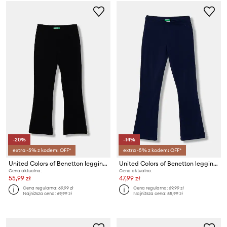
-20%
-14%
extra -5% z kodem: OFF*
extra -5% z kodem: OFF*
United Colors of Benetton legginsy dziecięce bawełniane z elastanem
United Colors of Benetton legginsy dziecięce bawełniane z elastanem
Cena aktualna:
Cena aktualna:
55,99 zł
47,99 zł
Cena regularna:
69,99 zł
Cena regularna:
69,99 zł
Najniższa cena:
69,99 zł
Najniższa cena:
55,99 zł