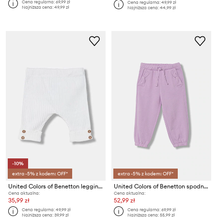
Cena regularna:
69,99 zł
Cena regularna:
49,99 zł
Najniższa cena:
49,99 zł
Najniższa cena:
44,99 zł
-10%
extra -5% z kodem: OFF*
extra -5% z kodem: OFF*
United Colors of Benetton legginsy niemowlęce bawełniane z elastanem
United Colors of Benetton spodnie dresowe dziecięce bawełniane
Cena aktualna:
Cena aktualna:
35,99 zł
52,99 zł
Cena regularna:
49,99 zł
Cena regularna:
69,99 zł
Najniższa cena:
39,99 zł
Najniższa cena:
55,99 zł