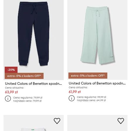
-20%
extra -5% z kodem: OFF*
extra -5% z kodem: OFF*
United Colors of Benetton spodnie wide leg dziecięce bawełniane
United Colors of Benetton spodnie dresowe bawełniane dziecięce
Cena aktualna:
Cena aktualna:
61,99 zł
63,99 zł
Cena regularna:
99,99 zł
Cena regularna:
79,99 zł
Najniższa cena:
64,99 zł
Najniższa cena:
79,99 zł