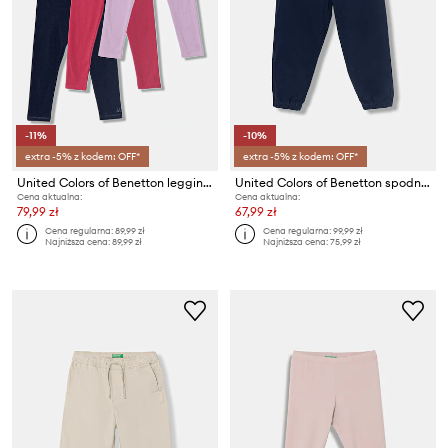
-11%
-10%
extra -5% z kodem: OFF*
extra -5% z kodem: OFF*
United Colors of Benetton legginsy dziecięce bawełniane z elastanem 3-pack
United Colors of Benetton spodnie dziecięce
Cena aktualna:
Cena aktualna:
79,99 zł
67,99 zł
Cena regularna:
89,99 zł
Cena regularna:
99,99 zł
Najniższa cena:
89,99 zł
Najniższa cena:
75,99 zł