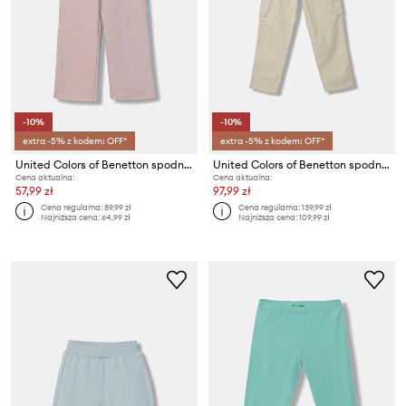
-10%
-10%
extra -5% z kodem: OFF*
extra -5% z kodem: OFF*
United Colors of Benetton spodnie dresowe dziecięce
United Colors of Benetton spodnie dziecięce bawełniane z elastanem
Cena aktualna:
Cena aktualna:
57,99 zł
97,99 zł
Cena regularna:
89,99 zł
Cena regularna:
139,99 zł
Najniższa cena:
64,99 zł
Najniższa cena:
109,99 zł