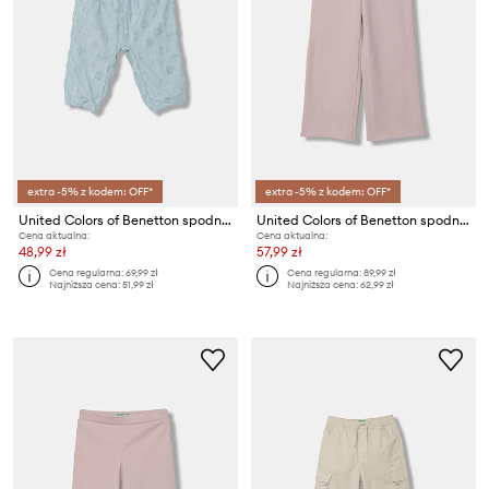
extra -5% z kodem: OFF*
extra -5% z kodem: OFF*
United Colors of Benetton spodnie dresowe dziecięce z bawełną
United Colors of Benetton spodnie dresowe dziecięce
Cena aktualna:
Cena aktualna:
48,99 zł
57,99 zł
Cena regularna:
69,99 zł
Cena regularna:
89,99 zł
Najniższa cena:
51,99 zł
Najniższa cena:
62,99 zł