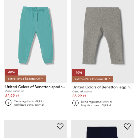
-10%
-10%
extra -5% z kodem: OFF*
extra -5% z kodem: OFF*
United Colors of Benetton spodnie dresowe bawełniane dziecięce
United Colors of Benetton legginsy dziecięce
Cena aktualna:
Cena aktualna:
62,99 zł
35,99 zł
Cena regularna:
69,99 zł
Cena regularna:
39,99 zł
Najniższa cena:
69,99 zł
Najniższa cena:
39,99 zł