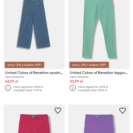
extra -5% z kodem: OFF*
extra -5% z kodem: OFF*
United Colors of Benetton spodnie wide leg dziecięce jeansowe
United Colors of Benetton legginsy dziecięce bawełniane z elastanem
Cena aktualna:
Cena aktualna:
64,99 zł
33,99 zł
Cena regularna:
89,99 zł
Cena regularna:
49,99 zł
Najniższa cena:
71,99 zł
Najniższa cena:
35,99 zł