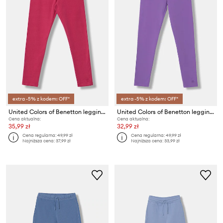
extra -5% z kodem: OFF*
extra -5% z kodem: OFF*
United Colors of Benetton legginsy dziecięce bawełniane z elastanem
United Colors of Benetton legginsy dziecięce bawełniane z elastanem
Cena aktualna:
Cena aktualna:
35,99 zł
32,99 zł
Cena regularna:
49,99 zł
Cena regularna:
49,99 zł
Najniższa cena:
37,99 zł
Najniższa cena:
33,99 zł