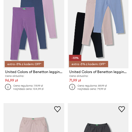
-10%
extra -5% z kodem: OFF*
extra -5% z kodem: OFF*
United Colors of Benetton legginsy dziecięce bawełniane z elastanem
United Colors of Benetton legginsy dziecięce bawełniane z elastanem 3-pack
Cena aktualna:
Cena aktualna:
96,99 zł
71,99 zł
Cena regularna:
119,99 zł
Cena regularna:
89,99 zł
Najniższa cena:
104,99 zł
Najniższa cena:
79,99 zł