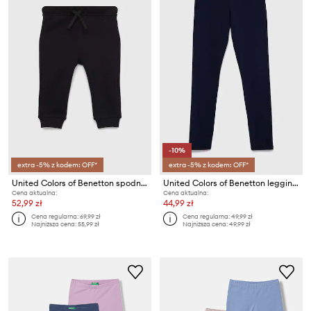
-10%
extra -5% z kodem: OFF*
extra -5% z kodem: OFF*
United Colors of Benetton spodnie dresowe bawełniane dziecięce
United Colors of Benetton legginsy dziecięce
Cena aktualna:
Cena aktualna:
52,99 zł
44,99 zł
Cena regularna:
69,99 zł
Cena regularna:
49,99 zł
Najniższa cena:
55,99 zł
Najniższa cena:
49,99 zł