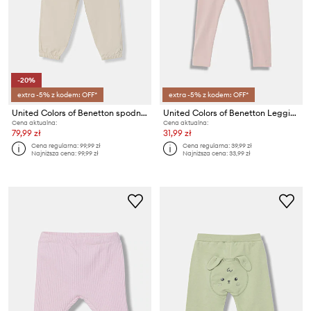
-20%
extra -5% z kodem: OFF*
extra -5% z kodem: OFF*
United Colors of Benetton spodnie dziecięce
United Colors of Benetton Legginsy dziecięce bawełniane z elastanem
Cena aktualna:
Cena aktualna:
79,99 zł
31,99 zł
Cena regularna:
99,99 zł
Cena regularna:
39,99 zł
Najniższa cena:
99,99 zł
Najniższa cena:
33,99 zł