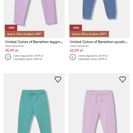
-10%
-10%
extra -5% z kodem: OFF*
extra -5% z kodem: OFF*
United Colors of Benetton legginsy dziecięce bawełniane z elastanem
United Colors of Benetton spodnie dresowe bawełniane dziecięce
Cena aktualna:
Cena aktualna:
35,99 zł
62,99 zł
Cena regularna:
39,99 zł
Cena regularna:
69,99 zł
Najniższa cena:
39,99 zł
Najniższa cena:
69,99 zł