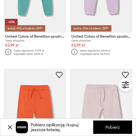
-10%
extra -5% z kodem: OFF*
extra -5% z kodem: OFF*
United Colors of Benetton spodnie dresowe bawełniane dziecięce
United Colors of Benetton spodnie joggery dziecięce bawełniane
Cena aktualna:
Cena aktualna:
53,99 zł
53,99 zł
Cena regularna:
79,99 zł
Cena regularna:
69,99 zł
Najniższa cena:
59,99 zł
Najniższa cena:
56,99 zł
Pobierz aplikację i kupuj
Pobierz
jeszcze łatwiej.