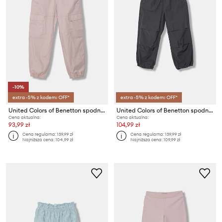
-10%
extra -5% z kodem: OFF*
extra -5% z kodem: OFF*
United Colors of Benetton spodnie joggery dziecięce z bawełną
United Colors of Benetton spodnie dziecięce bawełniane
Cena aktualna:
Cena aktualna:
93,99 zł
104,99 zł
Cena regularna:
139,99 zł
Cena regularna:
139,99 zł
Najniższa cena:
104,99 zł
Najniższa cena:
109,99 zł