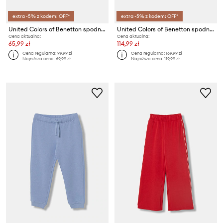
extra -5% z kodem: OFF*
extra -5% z kodem: OFF*
United Colors of Benetton spodnie wide leg dziecięce bawełniane
United Colors of Benetton spodnie dziecięce bawełniane
Cena aktualna:
Cena aktualna:
65,99 zł
114,99 zł
Cena regularna:
99,99 zł
Cena regularna:
169,99 zł
Najniższa cena:
69,99 zł
Najniższa cena:
119,99 zł