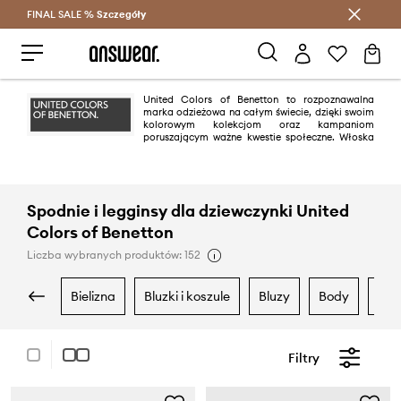
FINAL SALE %
Szczegóły
Oszczędzaj z Answear Club >
United Colors of Benetton to rozpoznawalna
marka odzieżowa na całym świecie, dzięki swoim
kolorowym kolekcjom oraz kampaniom
poruszającym ważne kwestie społeczne. Włoska
marka słynie z wielobarwnych projektów, dobrej jakości, zrównoważonej
produkcji oraz zaangażowania w ochronę środowiska.
Spodnie i legginsy dla dziewczynki United
Colors of Benetton
Liczba wybranych produktów: 152
bielizna
bluzki i koszule
bluzy
body
dr
Filtry