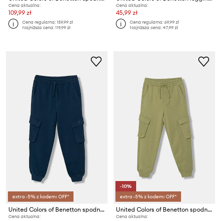
Cena aktualna:
Cena aktualna:
109,99 zł
45,99 zł
Cena regularna:
159,99 zł
Cena regularna:
69,99 zł
Najniższa cena:
119,99 zł
Najniższa cena:
47,99 zł
-10%
extra -5% z kodem: OFF*
extra -5% z kodem: OFF*
United Colors of Benetton spodnie dresowe dziecięce bawełniane
United Colors of Benetton spodnie dresowe dziecięce bawełniane
Cena aktualna:
Cena aktualna: