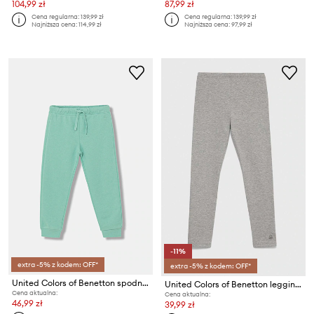
104,99 zł
87,99 zł
Cena regularna:
139,99 zł
Cena regularna:
139,99 zł
Najniższa cena:
114,99 zł
Najniższa cena:
97,99 zł
-11%
extra -5% z kodem: OFF*
extra -5% z kodem: OFF*
United Colors of Benetton spodnie joggery dziecięce bawełniane
United Colors of Benetton legginsy dziecięce
Cena aktualna:
Cena aktualna:
46,99 zł
39,99 zł