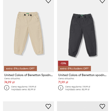
-13%
extra -5% z kodem: OFF*
extra -5% z kodem: OFF*
United Colors of Benetton Spodnie joggery dziecięce bawełniane
United Colors of Benetton spodnie joggery dziecięce bawełniane
Cena aktualna:
Cena aktualna:
74,99 zł
71,99 zł
Cena regularna:
119,99 zł
Cena regularna:
119,99 zł
Najniższa cena:
82,99 zł
Najniższa cena:
82,99 zł