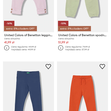
-16%
-10%
extra -5% z kodem: OFF*
extra -5% z kodem: OFF*
United Colors of Benetton legginsy niemowlęce bawełniane z elastanem
United Colors of Benetton spodnie dresowe dziecięce bawełniane z elastanem
Cena aktualna:
Cena aktualna:
41,99 zł
51,99 zł
Cena regularna:
49,99 zł
Cena regularna:
79,99 zł
Najniższa cena:
49,99 zł
Najniższa cena:
57,99 zł