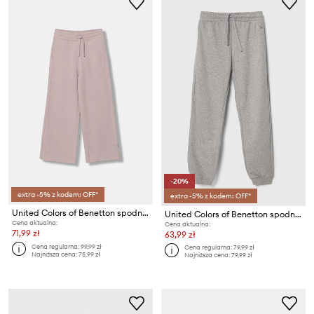
-20%
extra -5% z kodem: OFF*
extra -5% z kodem: OFF*
United Colors of Benetton spodnie wide leg dziecięce bawełniane
United Colors of Benetton spodnie dresowe bawełniane dziecięce
Cena aktualna:
Cena aktualna:
71,99 zł
63,99 zł
Cena regularna:
99,99 zł
Cena regularna:
79,99 zł
Najniższa cena:
75,99 zł
Najniższa cena:
79,99 zł