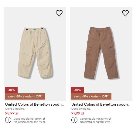
-10%
-10%
extra -5% z kodem: OFF*
extra -5% z kodem: OFF*
United Colors of Benetton spodnie dziecięce bawełniane
United Colors of Benetton spodnie dziecięce bawełniane z elastanem
Cena aktualna:
Cena aktualna:
93,99 zł
97,99 zł
Cena regularna:
139,99 zł
Cena regularna:
139,99 zł
Najniższa cena:
104,99 zł
Najniższa cena:
109,99 zł