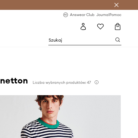
letter >
Regularne nowości >
Answear Club
Journal
Pomoc
enetton
Liczba wybranych produktów: 47