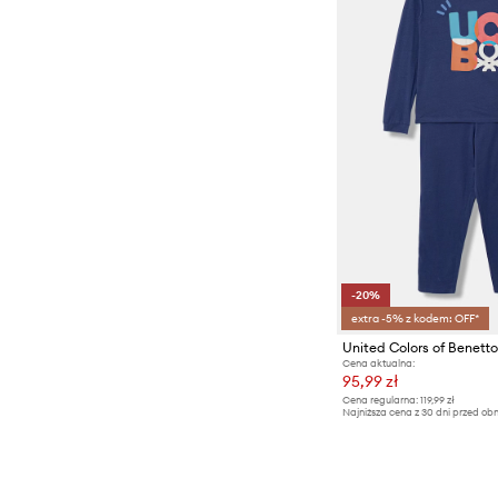
-20%
extra -5% z kodem: OFF*
Cena aktualna:
95,99 zł
Cena regularna:
119,99 zł
Najniższa cena z 30 dni przed obn