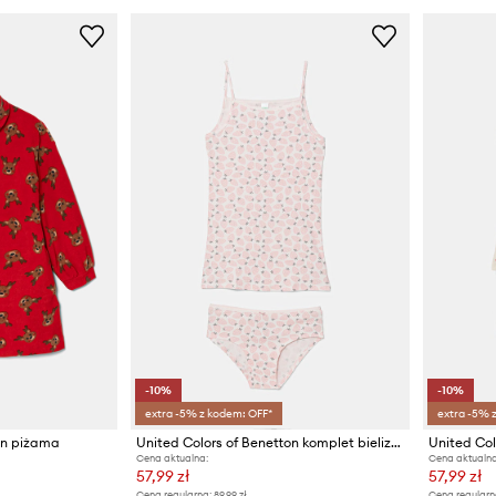
-10%
-10%
extra -5% z kodem: OFF*
extra -5% 
on piżama
United Colors of Benetton komplet bielizny dziecięcy
Cena aktualna:
Cena aktualna
57,99 zł
57,99 zł
Cena regularna:
89,99 zł
Cena regularn