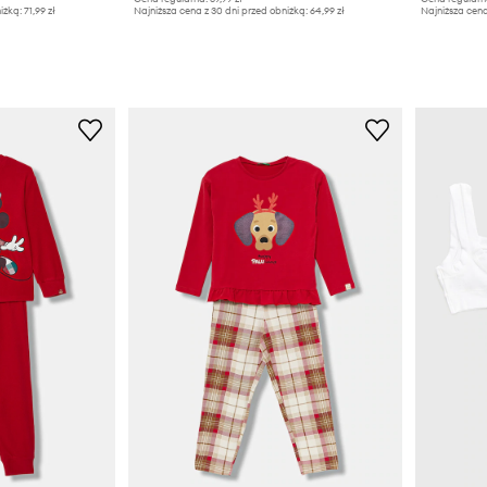
iżką:
71,99 zł
Najniższa cena z 30 dni przed obniżką:
64,99 zł
Najniższa cena