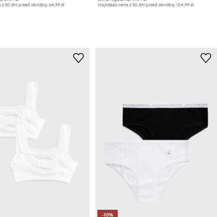
 z 30 dni przed obniżką:
64,99 zł
Najniższa cena z 30 dni przed obniżką:
104,99 zł
-10%