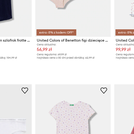
extra -5% z kodem: OFF*
extra -5% 
United Colors of Benetton szlafrok frotte dziecięcy bawełniany
United Colors of Benetton figi dziecięce bawełniane z elastanem 3-pack
Cena aktualna:
Cena aktualna
56,99 zł
99,99 zł
Cena regularna:
69,99 zł
Cena regularn
iżką:
154,99 zł
Najniższa cena z 30 dni przed obniżką:
62,99 zł
Najniższa cena