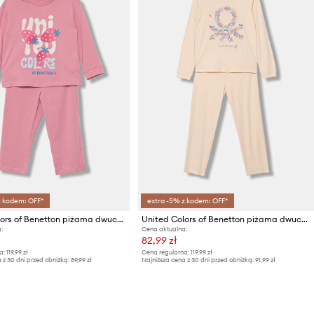
z kodem: OFF*
extra -5% z kodem: OFF*
United Colors of Benetton piżama dwuczęściowa dziecięca bawełniana
United Colors of Benetton piżama dwuczęściowa dziecięca bawełniana
:
Cena aktualna:
82,99 zł
a:
119,99 zł
Cena regularna:
119,99 zł
 z 30 dni przed obniżką:
89,99 zł
Najniższa cena z 30 dni przed obniżką:
91,99 zł