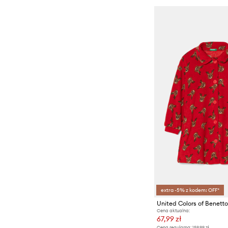
extra -5% z kodem: OFF*
United Colors of Benett
Cena aktualna:
67,99 zł
Cena regularna:
159,99 zł