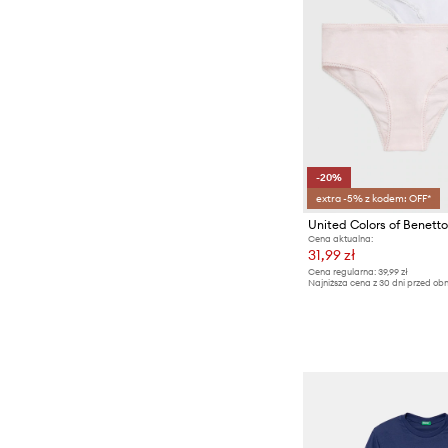
-20%
extra -5% z kodem: OFF*
Cena aktualna:
31,99 zł
Cena regularna:
39,99 zł
Najniższa cena z 30 dni przed obn