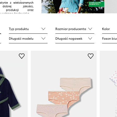
łynie z wielobarwnych
 dobrej jakości,
ej produkcji oraz
 ochronę środowiska.
Typ produktu
Rozmiar producenta
Kolor
Długość modelu
Długość nogawek
Fason biu