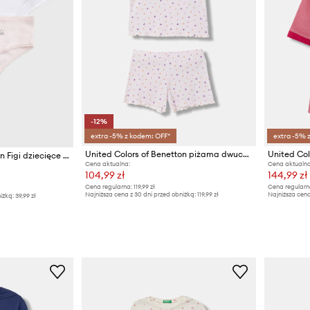
-12%
extra -5% z kodem: OFF*
extra -5% 
United Colors of Benetton piżama dwuczęściowa dziecięca bawełniana
United Colors of Benetton Figi dziecięce (2-pack)
Cena aktualna:
Cena aktualna
104,99 zł
144,99 zł
Cena regularna:
119,99 zł
Cena regularn
Najniższa cena z 30 dni przed obniżką:
119,99 zł
Najniższa cena
iżką:
39,99 zł