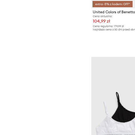
extra -5% z kodem: OFF*
Cena aktualna:
104,99 zł
Cena regularna:
179,99 zł
Najniższa cena z 30 dni przed obn