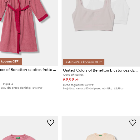
z kodem: OFF*
extra -5% z kodem: OFF*
United Colors of Benetton szlafrok frotte dziecięcy bawełniany
United Colors of Benetton biustonosz dziecięcy 2-pack
:
Cena aktualna:
59,99 zł
a:
219,99 zł
Cena regularna:
69,99 zł
 z 30 dni przed obniżką:
154,99 zł
Najniższa cena z 30 dni przed obniżką:
62,99 zł