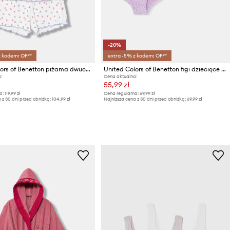
-20%
z kodem: OFF*
extra -5% z kodem: OFF*
United Colors of Benetton piżama dwuczęściowa dziecięca bawełniana
United Colors of Benetton figi dziecięce bawełniane z elastanem 3-pack
:
Cena aktualna:
55,99 zł
a:
119,99 zł
Cena regularna:
69,99 zł
 z 30 dni przed obniżką:
104,99 zł
Najniższa cena z 30 dni przed obniżką:
69,99 zł