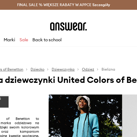
szczędzaj z Answear Club >
FINAL SALE % WIĘKSZE RABATY W APPCE
Dostawa nawet w 24h >
Szczegóły
News
Marki
Sale
Back to school
s of Benetton
Dziecko
Dziewczynka
Odzież
Bielizna
la dziewczynki United Colors of B
rs of Benetton to
 marka odzieżowa na
dzięki swoim kolorowym
 oraz kampaniom
żne kwestie społeczne.