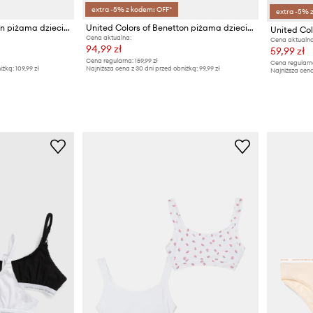
extra -5% z kodem: OFF*
extra -5% 
United Colors of Benetton piżama dziecięca
United Colors of Benetton piżama dziecięca
Cena aktualna:
Cena aktualna
94,99 zł
59,99 zł
Cena regularna:
159,99 zł
Cena regularn
iżką:
109,99 zł
Najniższa cena z 30 dni przed obniżką:
99,99 zł
Najniższa cena