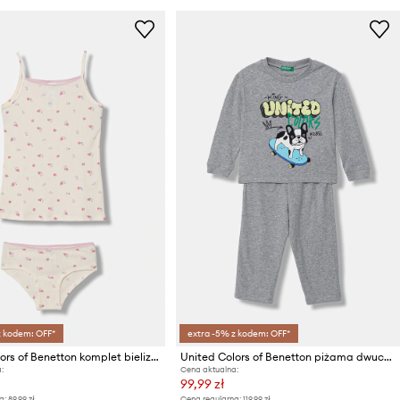
z kodem: OFF*
extra -5% z kodem: OFF*
United Colors of Benetton komplet bielizny dziecięcy
United Colors of Benetton piżama dwuczęściowa dziecięca bawełniana
:
Cena aktualna:
99,99 zł
a:
89,99 zł
Cena regularna:
119,99 zł