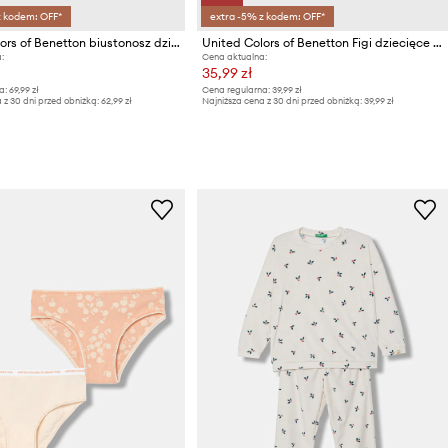
z kodem: OFF*
extra -5% z kodem: OFF*
United Colors of Benetton biustonosz dziecięcy (2-pack)
United Colors of Benetton Figi dziecięce (2-pack)
:
Cena aktualna:
35,99 zł
a:
69,99 zł
Cena regularna:
39,99 zł
 z 30 dni przed obniżką:
62,99 zł
Najniższa cena z 30 dni przed obniżką:
39,99 zł