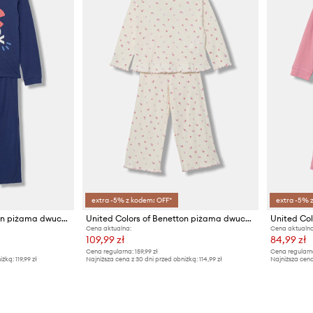
extra -5% z kodem: OFF*
extra -5% 
United Colors of Benetton piżama dwuczęściowa dziecięca bawełniana
United Colors of Benetton piżama dwuczęściowa dziecięca bawełniana
Cena aktualna:
Cena aktualna
109,99 zł
84,99 zł
Cena regularna:
159,99 zł
Cena regularn
iżką:
119,99 zł
Najniższa cena z 30 dni przed obniżką:
114,99 zł
Najniższa cena