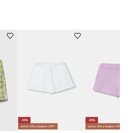
-10%
-10%
extra -5% z kodem: OFF*
extra -5% z kodem: OFF*