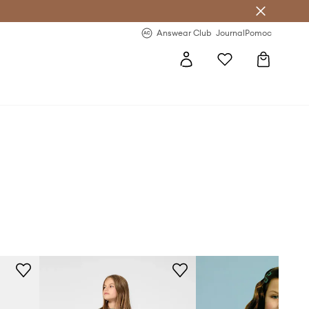
letter >
Regularne nowości >
Answear Club
Journal
Pomoc