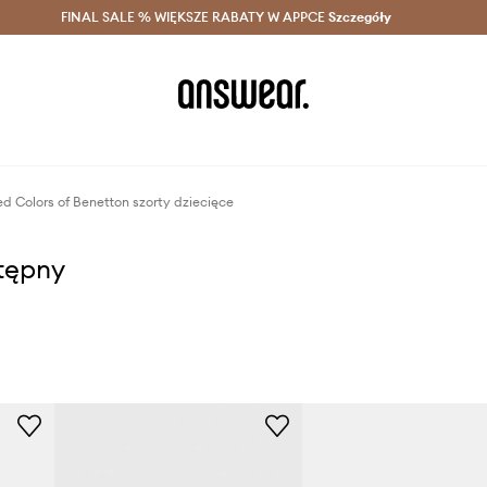
szczędzaj z Answear Club >
FINAL SALE % WIĘKSZE RABATY W APPCE
Dostawa nawet w 24h >
Szczegóły
News
ed Colors of Benetton szorty dziecięce
stępny