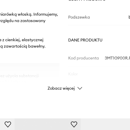
miarówką włoską. Informujemy,
Podszewka
 względu na zastosowany
 z cienkiej, elastycznej
DANE PRODUKTU
ką zawartością bawełny.
Kod producenta
3MT1G900R.P
Kolor
bez użycia substancji
niki, które są
Zobacz więcej
ukty te są bezpieczne dla
Marka
U
ntów, które niosą ryzyko
ywności.
Producent
niami oraz zapewniają
i.
ID Produktu