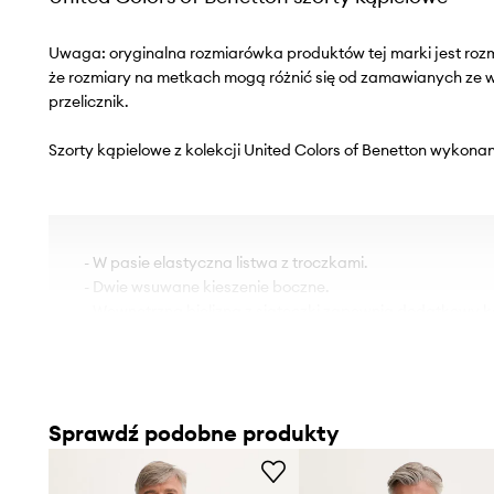
Uwaga: oryginalna rozmiarówka produktów tej marki jest roz
że rozmiary na metkach mogą różnić się od zamawianych ze
przelicznik.
Szorty kąpielowe z kolekcji United Colors of Benetton wykonan
- W pasie elastyczna listwa z troczkami.
- Dwie wsuwane kieszenie boczne.
- Wewnętrzna bielizna z siateczki zapewnia dodatkowy k
Sprawdź podobne produkty