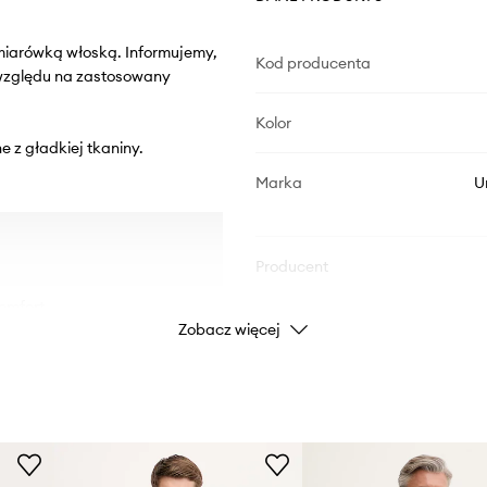
miarówką włoską. Informujemy,
Kod producenta
 względu na zastosowany
Kolor
e z gładkiej tkaniny.
Marka
U
Producent
omfort.
ID Produktu
Zobacz więcej