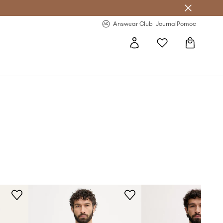
letter >
Regularne nowości >
Answear Club
Journal
Pomoc