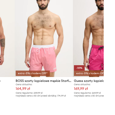
Tabela rozmiarów
-10%
extra -5% z kodem: OFF*
extra -5% z kodem: OFF*
e
BOSS szorty kąpielowe męskie Starfish
Guess szorty kąpielowe męs
Cena aktualna:
Cena aktualna:
164,99 zł
169,99 zł
Cena regularna:
239,99 zł
Cena regularna:
269,99 zł
Najniższa cena z 30 dni przed obniżką:
174,99 zł
Najniższa cena z 30 dni przed obniżką