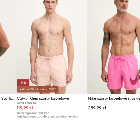
-11%
extra -5% z kodem: OFF*
BOSS szorty kąpielowe męskie Starfish
Calvin Klein szorty kąpielowe
Nike szorty kąpielowe męski
Cena aktualna:
119,99 zł
289,99 zł
Cena regularna:
239,99 zł
Najniższa cena z 30 dni przed obniżką:
134,99 zł