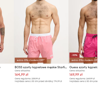
-10%
extra -5% z kodem: OFF*
extra -5% z kodem: OFF*
e
BOSS szorty kąpielowe męskie Starfish
Guess szorty kąpielowe męs
Cena aktualna:
Cena aktualna:
164,99 zł
169,99 zł
Cena regularna:
239,99 zł
Cena regularna:
269,99 zł
Najniższa cena z 30 dni przed obniżką:
174,99 zł
Najniższa cena z 30 dni przed obniżką