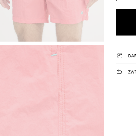
DA
ZWR