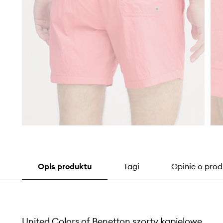
Opis produktu
Tagi
Opinie o prod
United Colors of Benetton szorty kąpielowe