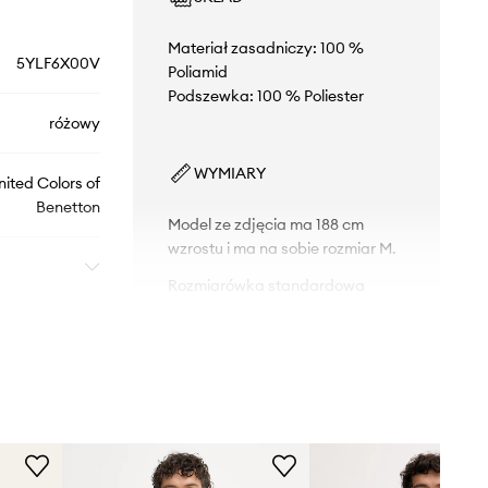
Materiał zasadniczy: 100 %
5YLF6X00V
Poliamid
Podszewka: 100 % Poliester
różowy
WYMIARY
nited Colors of
Benetton
Model ze zdjęcia ma 188 cm
wzrostu i ma na sobie rozmiar M.
Rozmiarówka standardowa
Zalecamy wybór rozmiaru, jaki nosisz
zazwyczaj.
Rozmiary prezentowane w sklepie
zostały przeliczone na standardową,
europejską tabelę rozmiarową. Na
metce dostarczonego produktu
znajduje się oryginalne oznaczenie
producenta.