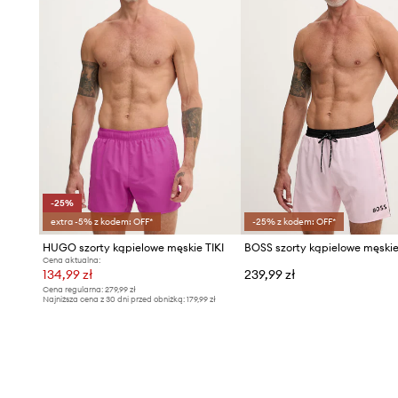
-25%
extra -5% z kodem: OFF*
-25% z kodem: OFF*
HUGO szorty kąpielowe męskie TIKI
Cena aktualna:
134,99 zł
239,99 zł
Cena regularna:
279,99 zł
Najniższa cena z 30 dni przed obniżką:
179,99 zł