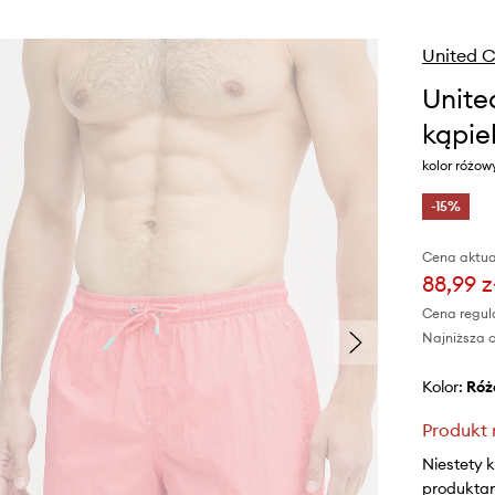
United C
Unite
kąpie
kolor różo
-15%
Cena aktua
88,99 z
Cena regul
Najniższa c
Kolor:
ró
Produkt 
Niestety 
produktami