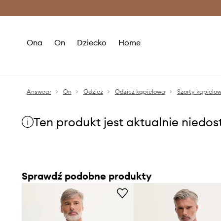
Premium Fashion Benefits >
O
Ona
On
Dziecko
Home
Answear
On
Odzież
Odzież kąpielowa
Szorty kąpielo
Ten produkt jest aktualnie niedo
Sprawdź podobne produkty