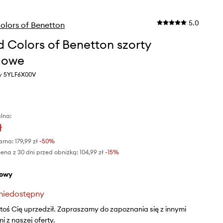
5.0
olors of Benetton
d Colors of Benetton szorty
lowe
wy 5YLF6X00V
lna:
ł
arna:
179,99 zł
-50%
ena z 30 dni przed obniżką:
104,99 zł
 -15%
żowy
niedostępny
ktoś Cię uprzedził. Zapraszamy do zapoznania się z innymi
 z naszej oferty.