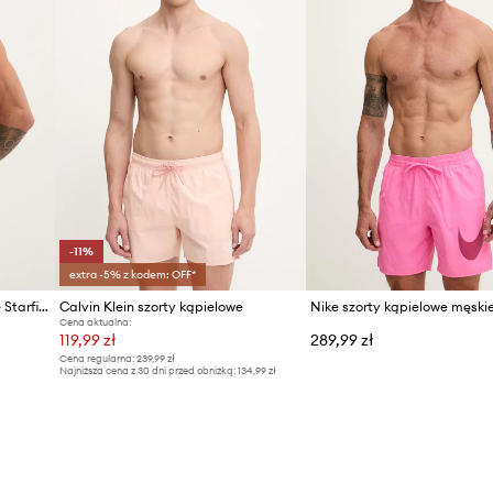
-11%
extra -5% z kodem: OFF*
BOSS szorty kąpielowe męskie Starfish
Calvin Klein szorty kąpielowe
Nike szorty kąpielowe męski
Cena aktualna:
119,99 zł
289,99 zł
Cena regularna:
239,99 zł
Najniższa cena z 30 dni przed obniżką:
134,99 zł