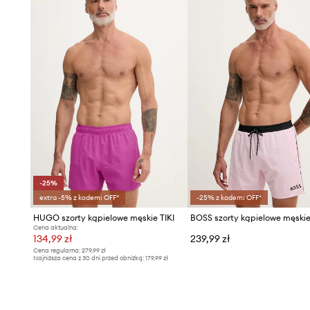
-25%
extra -5% z kodem: OFF*
-25% z kodem: OFF*
HUGO szorty kąpielowe męskie TIKI
Cena aktualna:
134,99 zł
239,99 zł
Cena regularna:
279,99 zł
Najniższa cena z 30 dni przed obniżką:
179,99 zł