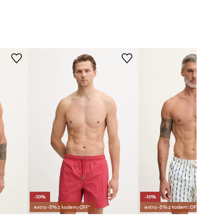
-10%
-10%
extra -5% z kodem: OFF*
extra -5% z kodem: OFF*