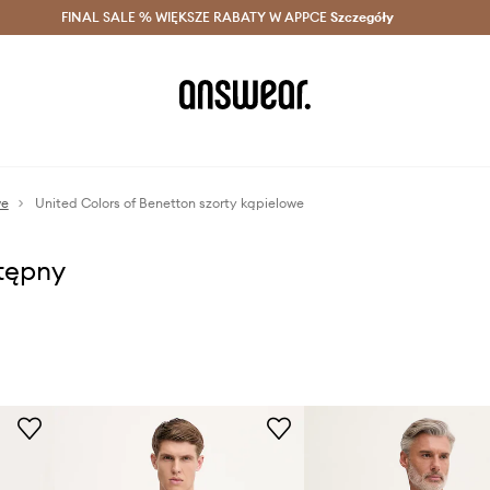
szczędzaj z Answear Club >
FINAL SALE % WIĘKSZE RABATY W APPCE
Dostawa nawet w 24h >
Szczegóły
News
we
United Colors of Benetton szorty kąpielowe
stępny