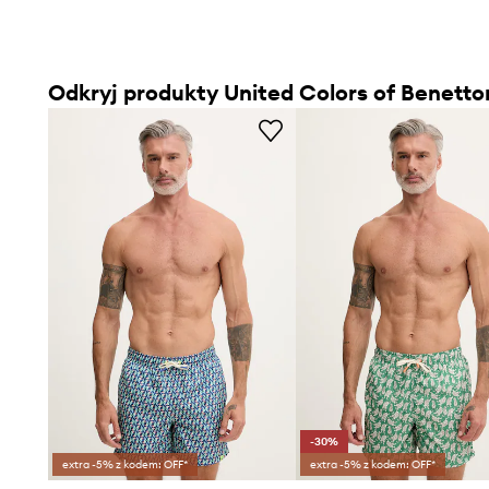
Odkryj produkty United Colors of Benetto
-30%
extra -5% z kodem: OFF*
extra -5% z kodem: OFF*