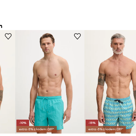
n
-10%
-15%
extra -5% z kodem: OFF*
extra -5% z kodem: OFF*