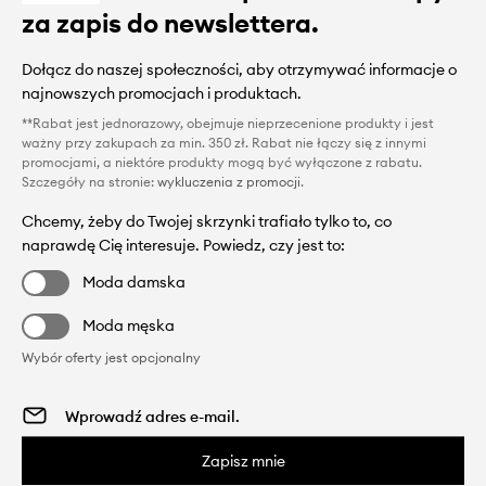
za zapis do newslettera.
Dołącz do naszej społeczności, aby otrzymywać informacje o
najnowszych promocjach i produktach.
**Rabat jest jednorazowy, obejmuje nieprzecenione produkty i jest
ważny przy zakupach za min. 350 zł. Rabat nie łączy się z innymi
promocjami, a niektóre produkty mogą być wyłączone z rabatu.
Szczegóły na stronie:
wykluczenia z promocji
.
Chcemy, żeby do Twojej skrzynki trafiało tylko to, co
naprawdę Cię interesuje. Powiedz, czy jest to:
Moda damska
Moda męska
Wybór oferty jest opcjonalny
Zapisz mnie