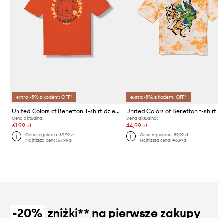
extra -5% z kodem: OFF*
extra -5% z kodem: OFF*
United Colors of Benetton T-shirt dziecięcy bawełniany
Cena aktualna:
Cena aktualna:
61,99 zł
44,99 zł
Cena regularna:
89,99 zł
Cena regularna:
89,99 zł
Najniższa cena:
67,99 zł
Najniższa cena:
46,99 zł
-20%
zniżki** na pierwsze zakupy