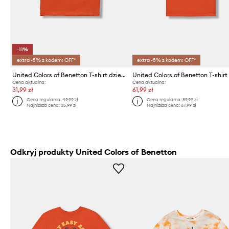
-11%
extra -5% z kodem: OFF*
extra -5% z kodem: OFF*
United Colors of Benetton T-shirt dziecięcy bawełniany
Cena aktualna:
Cena aktualna:
31,99 zł
61,99 zł
Cena regularna:
49,99 zł
Cena regularna:
89,99 zł
Najniższa cena:
35,99 zł
Najniższa cena:
67,99 zł
Odkryj produkty United Colors of Benetton